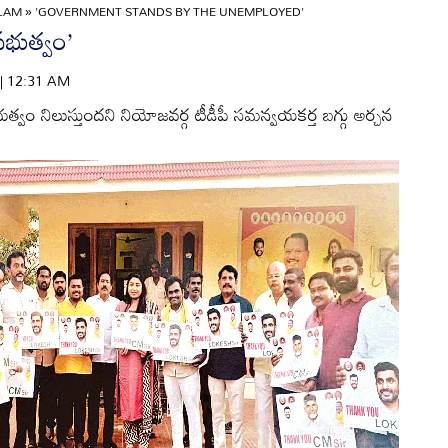
ULAM
»
'GOVERNMENT STANDS BY THE UNEMPLOYED'
రభుత్వం’
 | 12:31 AM
త్వం నిలుస్తుందని నియోజవర్గ టీడీపీ సమన్వయకర్త బగ్గు అర్చన