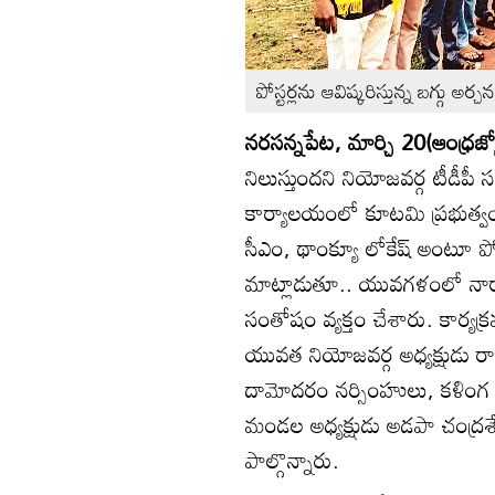
పోస్టర్లను ఆవిష్కరిస్తున్న బగ్గు అర
నరసన్నపేట, మార్చి 20(ఆంధ్రజ్య
నిలుస్తుందని నియోజవర్గ టీడీపీ స
కార్యాలయంలో కూటమి ప్రభుత్వం జా
సీఎం, థాంక్యూ లోకేష్‌ అంటూ పో
మాట్లాడుతూ.. యువగళంలో నారా 
సంతోషం వ్యక్తం చేశారు. కార్యక్రమ
యువత నియోజవర్గ అధ్యక్షుడు రావ
దామోదరం నర్సింహులు, కళింగ కోమట్
మండల అధ్యక్షుడు అడపా చంద్రశేఖర
పాల్గొన్నారు.