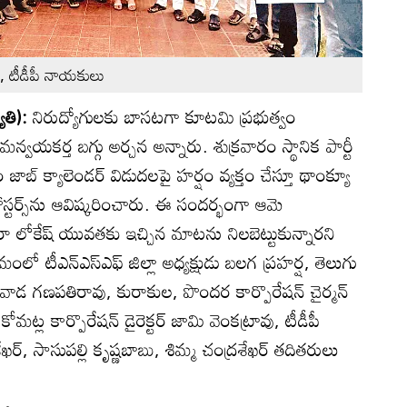
్చన, టీడీపీ నాయకులు
ోతి):
నిరుద్యోగులకు బాసటగా కూటమి ప్రభుత్వం
మన్వయకర్త బగ్గు అర్చన అన్నారు. శుక్రవారం స్థానిక పార్టీ
బ్‌ క్యాలెండర్‌ విడుదలపై హర్షం వ్యక్తం చేస్తూ థాంక్యూ
స్టర్స్‌ను ఆవిష్కరించారు. ఈ సందర్భంగా ఆమె
లోకేష్‌ యువతకు ఇచ్చిన మాటను నిలబెట్టుకున్నారని
ంలో టీఎన్‌ఎస్‌ఎఫ్‌ జిల్లా అధ్యక్షుడు బలగ ప్రహర్ష, తెలుగు
ాడ గణపతిరావు, కురాకుల, పొందర కార్పొరేషన్‌ చైర్మన్‌
ల కార్పొరేషన్‌ డైరెక్టర్‌ జామి వెంకట్రావు, టీడీపీ
్‌, సాసుపల్లి కృష్ణబాబు, శిమ్మ చంద్రశేఖర్‌ తదితరులు