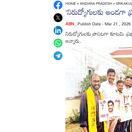
HOME
»
ANDHRA PRADESH
»
SRIKAK
‘నిరుద్యోగులకు అండగా ప్
ABN
, Publish Date - Mar 21 , 2026
నిరుద్యోగులకు బాసటగా కూటమి ప్రభు
అన్నారు.