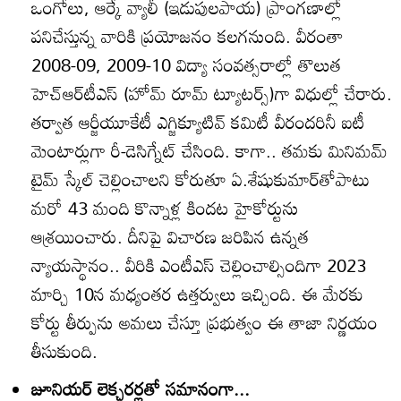
ఒంగోలు, ఆర్కే వ్యాలీ (ఇడుపులపాయ) ప్రాంగణాల్లో
పనిచేస్తున్న వారికి ప్రయోజనం కలగనుంది. వీరంతా
2008-09, 2009-10 విద్యా సంవత్సరాల్లో తొలుత
హెచ్‌ఆర్‌టీఎస్‌ (హోమ్‌ రూమ్‌ ట్యూటర్స్‌)గా విధుల్లో చేరారు.
తర్వాత ఆర్జీయూకేటీ ఎగ్జిక్యూటివ్‌ కమిటీ వీరందరినీ ఐటీ
మెంటార్లుగా రీ-డెసిగ్నేట్‌ చేసింది. కాగా.. తమకు మినిమమ్‌
టైమ్‌ స్కేల్‌ చెల్లించాలని కోరుతూ ఏ.శేషుకుమార్‌తోపాటు
మరో 43 మంది కొన్నాళ్ల కిందట హైకోర్టును
ఆశ్రయించారు. దీనిపై విచారణ జరిపిన ఉన్నత
న్యాయస్థానం.. వీరికి ఎంటీఎస్‌ చెల్లించాల్సిందిగా 2023
మార్చి 10న మధ్యంతర ఉత్తర్వులు ఇచ్చింది. ఈ మేరకు
కోర్టు తీర్పును అమలు చేస్తూ ప్రభుత్వం ఈ తాజా నిర్ణయం
తీసుకుంది.
జూనియర్‌ లెక్చరర్లతో సమానంగా...