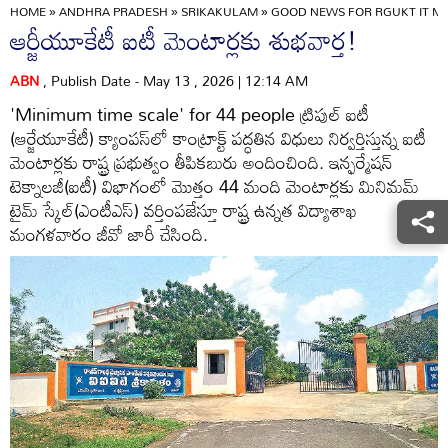
HOME
»
ANDHRA PRADESH
»
SRIKAKULAM
»
GOOD NEWS FOR RGUKT IT M
ఆర్జీయూకేటీ ఐటీ మెంటార్లకు శుభవార్త!
ABN
, Publish Date - May 13 , 2026 | 12:14 AM
'Minimum time scale' for 44 people ట్రిపుల్‌ ఐటీ
(ఆర్జేయూకేటీ) క్యాంపస్‌లో కాంట్రాక్ట్‌ పద్ధతిన విధులు నిర్వర్తిస్తున్న ఐటీ
మెంటార్లకు రాష్ట్ర ప్రభుత్వం తీపికబురు అందించింది. ఇన్ఫర్మేషన్‌
టెక్నాలజీ(ఐటీ) విభాగంలో మొత్తం 44 మంది మెంటార్లకు మినిమమ్‌
టైమ్‌ స్కేల్‌(ఎంటీఎస్‌) వర్తింపజేస్తూ రాష్ట్ర ఉన్నత విద్యాశాఖ
మంగళవారం జీవో జారీ చేసింది.