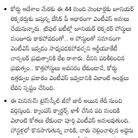
కోర్టు ఆదేశాల మేరకు ఈ 44 మంది మెంటార్లకు జూనియర్‌
లెక్చరర్లుకు ఇస్తున్న బేసిక్‌ పే ఆధారంగా ఎంటీఎస్‌ అమలు
చేయనున్నారు. ట్రిపుల్‌ ఐటీల్లో జూనియర్‌ లెక్చరర్‌ పోస్టులు
మంజూరు కాకపోవడంతో.. ఆ పోస్టులతో సమానంగా
ఎంటీఎస్‌ ఇవ్వడం సాధ్యపడకపోవచ్చని ఆర్జీయూకేటీ
చాన్సలర్‌ ప్రభుత్వానికి లేఖ రాశారు. దీనిని పరిశీలించిన
ప్రభుత్వం.. కొత్తపోస్టులు అవసరం లేకుండానే, కోర్టు
ఉత్తర్వుల ప్రకారం ఎంటీఎస్‌ ఇవ్వడానికి ఎలాంటి ఆంక్షలు
లేవని స్పష్టం చేసింది.
ఈ మినిమమ్‌ టైమ్‌స్కేల్‌ జీవో జారీ అయిన తేదీ నుంచి
వర్తిస్తుంది. క్యాంపస్‌ క్వార్టర్స్‌ ఖాళీ చేసిన పది మందికి
ఎలాంటి కోతలు లేకుండా పూర్తి ఎంటీఎస్‌ అమలవుతుంది.
హాస్టళ్లలో కొనసాగుతున్న వారికి, వారు చెల్లించాల్సిన అద్దెను