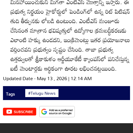
మినహాయించుకుని మిగతా ఎంటీఎస్‌ మొత్తాన్ని ఇస్తారు. ఈ
ప్రభుత్వ నిర్ణయం హైకోర్టులో పెండింగ్‌లో ఉన్న రిట్‌ పిటిషన్‌
తుది తీర్పునకు లోబడి ఉంటుంది. ఎంటీఎస్‌ మంజూరు
చేసినంత మాత్రాన భవిష్యత్తులో ఉద్యోగాల క్రమబద్ధీకరణకు
ఎలాంటి హక్కు ఉండదని, ఇంక్రిమెంట్లు ఇతర ప్రయోజనాలు
వర్తించవని ప్రభుత్వం స్పష్టం చేసింది. తాజా ప్రభుత్వ
ఉత్తర్వులతో శ్రీకాకుళం ఆర్జీయూకేటీ క్యాంపస్‌లో పనిచేస్తున్న
ఐటీ మెంటార్లకు ఆర్థికంగా ఊరట లభించనట్లయింది.
Updated Date - May 13 , 2026 | 12:14 AM
#Telugu News
Tags
SUBSCRIBE