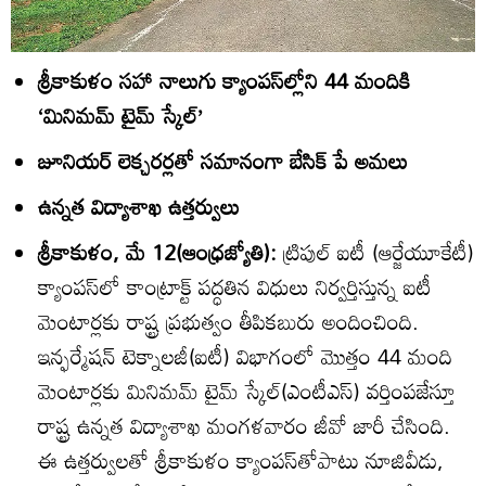
శ్రీకాకుళం సహా నాలుగు క్యాంపస్‌ల్లోని 44 మందికి
‘మినిమమ్‌ టైమ్‌ స్కేల్‌’
జూనియర్‌ లెక్చరర్లతో సమానంగా బేసిక్‌ పే అమలు
ఉన్నత విద్యాశాఖ ఉత్తర్వులు
శ్రీకాకుళం, మే 12(ఆంధ్రజ్యోతి):
ట్రిపుల్‌ ఐటీ (ఆర్జేయూకేటీ)
క్యాంపస్‌లో కాంట్రాక్ట్‌ పద్ధతిన విధులు నిర్వర్తిస్తున్న ఐటీ
మెంటార్లకు రాష్ట్ర ప్రభుత్వం తీపికబురు అందించింది.
ఇన్ఫర్మేషన్‌ టెక్నాలజీ(ఐటీ) విభాగంలో మొత్తం 44 మంది
మెంటార్లకు మినిమమ్‌ టైమ్‌ స్కేల్‌(ఎంటీఎస్‌) వర్తింపజేస్తూ
రాష్ట్ర ఉన్నత విద్యాశాఖ మంగళవారం జీవో జారీ చేసింది.
ఈ ఉత్తర్వులతో శ్రీకాకుళం క్యాంపస్‌తోపాటు నూజివీడు,