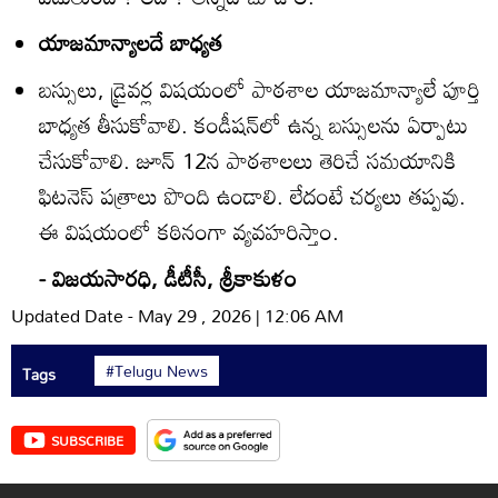
యాజమాన్యాలదే బాధ్యత
బస్సులు, డ్రైవర్ల విషయంలో పాఠశాల యాజమాన్యాలే పూర్తి
బాధ్యత తీసుకోవాలి. కండీషన్‌లో ఉన్న బస్సులను ఏర్పాటు
చేసుకోవాలి. జూన్‌ 12న పాఠశాలలు తెరిచే సమయానికి
ఫిటనెస్‌ పత్రాలు పొంది ఉండాలి. లేదంటే చర్యలు తప్పవు.
ఈ విషయంలో కఠినంగా వ్యవహరిస్తాం.
- విజయసారధి, డీటీసీ, శ్రీకాకుళం
Updated Date - May 29 , 2026 | 12:06 AM
#Telugu News
Tags
SUBSCRIBE