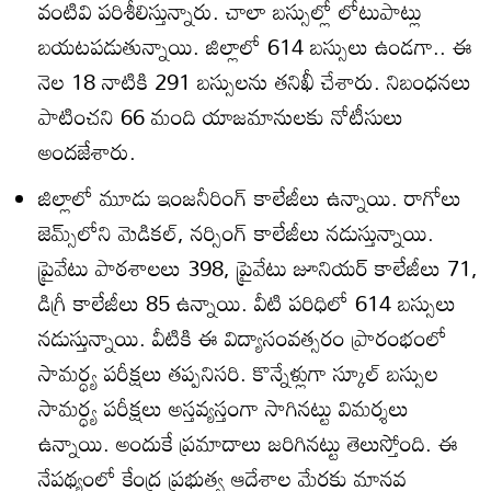
వంటివి పరిశీలిస్తున్నారు. చాలా బస్సుల్లో లోటుపాట్లు
బయటపడుతున్నాయి. జిల్లాలో 614 బస్సులు ఉండగా.. ఈ
నెల 18 నాటికి 291 బస్సులను తనిఖీ చేశారు. నిబంధనలు
పాటించని 66 మంది యాజమానులకు నోటీసులు
అందజేశారు.
జిల్లాలో మూడు ఇంజనీరింగ్‌ కాలేజీలు ఉన్నాయి. రాగోలు
జెమ్స్‌లోని మెడికల్‌, నర్సింగ్‌ కాలేజీలు నడుస్తున్నాయి.
ప్రైవేటు పాఠశాలలు 398, ప్రైవేటు జూనియర్‌ కాలేజీలు 71,
డిగ్రీ కాలేజీలు 85 ఉన్నాయి. వీటి పరిధిలో 614 బస్సులు
నడుస్తున్నాయి. వీటికి ఈ విద్యాసంవత్సరం ప్రారంభంలో
సామర్ధ్య పరీక్షలు తప్పనిసరి. కొన్నేళ్లుగా స్కూల్‌ బస్సుల
సామర్ధ్య పరీక్షలు అస్తవ్యస్తంగా సాగినట్టు విమర్శలు
ఉన్నాయి. అందుకే ప్రమాదాలు జరిగినట్టు తెలుస్తోంది. ఈ
నేపథ్యంలో కేంద్ర ప్రభుత్వ ఆదేశాల మేరకు మానవ