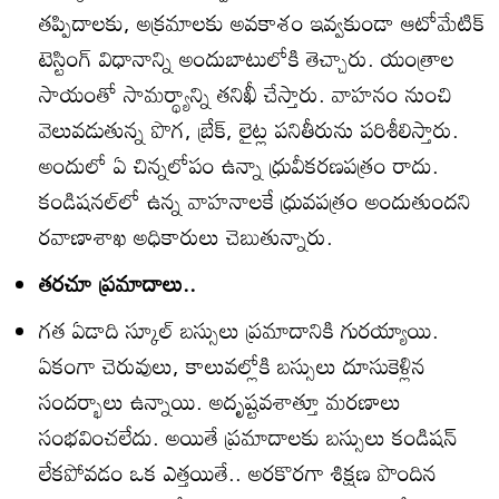
తప్పిదాలకు, అక్రమాలకు అవకాశం ఇవ్వకుండా ఆటోమేటిక్‌
టెస్టింగ్‌ విధానాన్ని అందుబాటులోకి తెచ్చారు. యంత్రాల
సాయంతో సామర్థ్యాన్ని తనిఖీ చేస్తారు. వాహనం నుంచి
వెలువడుతున్న పొగ, బ్రేక్‌, లైట్ల పనితీరును పరిశీలిస్తారు.
అందులో ఏ చిన్నలోపం ఉన్నా ధ్రువీకరణపత్రం రాదు.
కండిషనల్‌లో ఉన్న వాహనాలకే ధ్రువపత్రం అందుతుందని
రవాణాశాఖ అధికారులు చెబుతున్నారు.
తరచూ ప్రమాదాలు..
గత ఏడాది స్కూల్‌ బస్సులు ప్రమాదానికి గురయ్యాయి.
ఏకంగా చెరువులు, కాలువల్లోకి బస్సులు దూసుకెళ్లిన
సందర్భాలు ఉన్నాయి. అదృష్టవశాత్తూ మరణాలు
సంభవించలేదు. అయితే ప్రమాదాలకు బస్సులు కండిషన్‌
లేకపోవడం ఒక ఎత్తయితే.. అరకొరగా శిక్షణ పొందిన