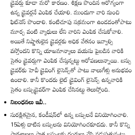
డ్రైవర్లు కూడా మరో కారణం. శిక్షణ పొందిన ఆరోగ్యంగా
ఉన్న డ్రైవర్లనే ఎంపిక చేయాలి. ముందుగా వారి నుంచి
ఫిట్‌నెస్‌ పొందాలి. కంటిచూపు సక్రమంగా ఉండడంతోపాటు
మూర్చ వంటి వ్యాధులు లేని వారిని ఎంపిక చేసుకోవాలి.
అయితే నిష్ణాతులైన డ్రైవర్లకు అధిక వేతనం ఇవ్వాల్సి
వస్తోందని కొన్ని యాజమాన్యాలు వయసు పైబడిన వారికి
సైతం డ్రైవర్లుగా ఎంపిక చేస్తున్నట్టు ఆరోపణలున్నాయి. బస్సు
డ్రైవర్‌కు హెవీ డ్రైవింగ్‌ లైసెన్స్‌తో పాటు నాలుగేళ్లు అనుభవం
ఉండాలి. కానీ కొందరు లైట్‌ డ్రైవింగ్‌ లైసెన్స్‌ ఉన్నవారికి
సైతం బస్సుడ్రైవర్‌గా ఎంపిక చేసినట్టు తెలుస్తోంది.
నిబంధనలు ఇవీ..
సురక్షితమైన, కండీషన్‌లో ఉన్న బస్సులనే వినియోగించాలి.
15ఏళ్లు దాటిన బస్సులను వినియోగించకూడదు. కానీ కొన్ని
పాఠశాలలు పాత బస్సులకు రంగులు వేసి నడుపుతున్నట్టు