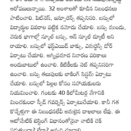
ఆరోపణలున్నాయి. 32 అంశాలతో కూడిన నిబంధనలు
పాటించాలి. పిట్‌నెస్‌, ఇన్సూరెన్స్‌ తప్పనిసరి. బస్సులో
విద్యార్థుల వివరాల పట్టిక నమోదు చేయాలి. బస్సు ముందు,
వెనుక భాగాల్లో స్కూల్‌ బస్సు, ఆన్‌ స్కూల్‌ డ్యూటీ అని
రాయాలి. బస్సులో ఫస్ట్‌ఎయిడ్‌ బాక్సు, ఎమర్జెన్సీ డోర్‌
ఏర్పాటు చేయాలి. అగ్నిప్రమాద నివారణ పరికాలు
అందుబాటులో ఉంచాలి. కిటికీలకు నెట్‌ తప్పనిసరిగా
ఉంచాలి. బస్సు తలుపులకు లాకింగ్‌ సిస్టమ్‌ ఏర్పాటు
చేయాలి. బస్సులో పిల్లల కోసం సహాయకులను
నియమించాలి. గంటకు 40 కిలోమీటర్ల వేగానికి
మించకుండా స్పీడ్‌ గవర్నెన్స్‌ ఏర్పాటుచేయాలి. కానీ గత
కొన్నేళ్లుగా ఈ నిబంధనలేవీ అమలైన దాఖలాలు లేవు. ఈ
ఆటోమేటిక్‌ టెస్టింగ్‌ విధానంతోనైనా వాటికి చెక్‌
పడుతుందా? లేదా? అన్నది చూడాలి.