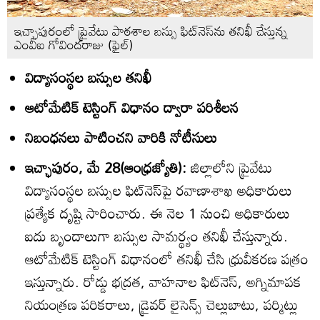
ఇచ్ఛాపురంలో ప్రైవేటు పాఠశాల బస్సు ఫిట్‌నెస్‌ను తనిఖీ చేస్తున్న
ఎంవీఐ గోవిందరాజు (ఫైల్‌)
విద్యాసంస్థల బస్సుల తనిఖీ
ఆటోమేటిక్‌ టెస్టింగ్‌ విధానం ద్వారా పరిశీలన
నిబంధనలు పాటించని వారికి నోటీసులు
ఇచ్ఛాపురం, మే 28(ఆంధ్రజ్యోతి):
జిల్లాలోని ప్రైవేటు
విద్యాసంస్థల బస్సుల ఫిట్‌నెస్‌పై రవాణాశాఖ అధికారులు
ప్రత్యేక దృష్టి సారించారు. ఈ నెల 1 నుంచి అధికారులు
ఐదు బృందాలుగా బస్సుల సామర్థ్యం తనిఖీ చేస్తున్నారు.
ఆటోమేటిక్‌ టెస్టింగ్‌ విధానంలో తనిఖీ చేసి ధ్రువీకరణ పత్రం
ఇస్తున్నారు. రోడ్డు భద్రత, వాహనాల ఫిట్‌నెస్‌, అగ్నిమాపక
నియంత్రణ పరికరాలు, డ్రైవర్‌ లైసెన్స్‌ చెల్లుబాటు, పర్మిట్లు