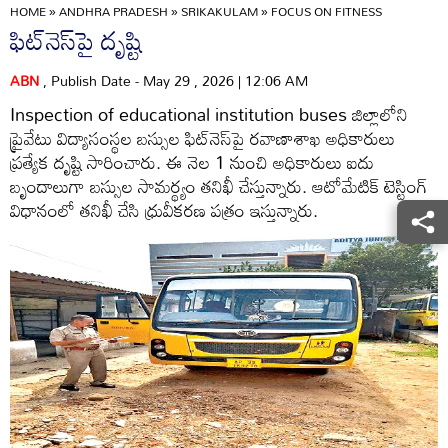
HOME
»
ANDHRA PRADESH
»
SRIKAKULAM
»
FOCUS ON FITNESS
ఫిట్‌నెస్‌పై దృష్టి
ABN
, Publish Date - May 29 , 2026 | 12:06 AM
Inspection of educational institution buses జిల్లాలోని
ప్రైవేటు విద్యాసంస్థల బస్సుల ఫిట్‌నెస్‌పై రవాణాశాఖ అధికారులు
ప్రత్యేక దృష్టి సారించారు. ఈ నెల 1 నుంచి అధికారులు ఐదు
బృందాలుగా బస్సుల సామర్థ్యం తనిఖీ చేస్తున్నారు. ఆటోమేటిక్‌ టెస్టింగ్‌
విధానంలో తనిఖీ చేసి ధ్రువీకరణ పత్రం ఇస్తున్నారు.