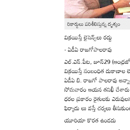
రికార్డులు పరిశీలిస్తున్న దృశ్యం
విక్రయిస్తే లైసెన్స్‌లు రద్దు
- ఏడీఏ రాజగోపాలరావు
ఎల్‌.ఎన్‌.పేట, జూన్‌29 (ఆంధ్
విక్రయిస్తే సంబంధిత దుకాణాల లెస
ఏడీఏ బి. రాజగో పాలరావు అన్నా
సోమవారం ఆయన తనిఖీ చేశారు. రి
ధరల ప్రకారం రైతులకు ఎరువులన
ఫిర్యాదు లు వస్తే చర్యలు తీసుక
యూరియా కొరత ఉండదు