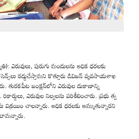
రజ్యోతి): ఎరువులు, పురుగు మందులను అధిక ధరలకు
ెన్స్‌లు రద్దుచేస్తామని కొత్తూరు డివిజన్‌ వ్యవసాయశాఖ
రు. తురకపేట జంక్షన్‌లోని ఎరువుల దుకాణాన్ని
కార్డులు, ఎరువుల నిల్వలను పరిశీలించారు. ప్రభు త్వ
ు విక్రయిం చాలన్నారు. అధిక ధరలకు అమ్ముతున్నారని
ుంటామన్నారు.