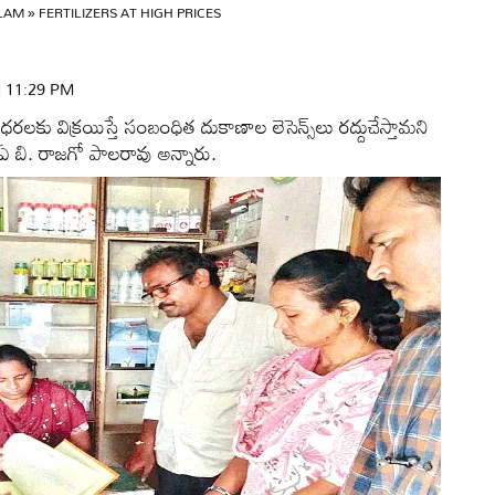
ULAM
»
FERTILIZERS AT HIGH PRICES
 | 11:29 PM
కు విక్రయిస్తే సంబంధిత దుకాణాల లెసెన్స్‌లు రద్దుచేస్తామని
ఏ బి. రాజగో పాలరావు అన్నారు.