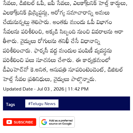
సేవలు, డిజిటల్‌ ఓపీ, ఐపీ సేవలు, ఎలకా్ట్రనిక్‌ హెల్త్‌ కార్డులు,
ఎలకా్ట్రనిక్‌ ప్రిస్ర్కిప్షన్లు, ఆరోగ్య సమాచారాన్ని అమలు
చేయనున్నట్లు తెలిపారు. అంతకు ముందు ఓపీ విభాగం
సేవలను పరిశీలించి, అక్కడి సిబ్బంది నుంచి వివరాలను ఆరా
తీశారు. వైద్యులు రోగులను తనిఖీ చేసే విధానాన్ని
పరిశీలించారు. ఫార్మసీ వద్ద మందుల పంపిణీ వ్యవస్థను
పరిశీలించి పలు సూచనలు చేశారు. ఈ కార్యక్రమంలో
డీఎంహెచ్‌వో కె.అనిత, ఆసుపత్రి సూపరింటెండెంట్‌, డిజిటల్‌
హెల్త్‌ సేవల ప్రతినిధులు, వైద్యులు పాల్గొన్నారు.
Updated Date - Jul 03 , 2026 | 11:42 PM
#Telugu News
Tags
SUBSCRIBE