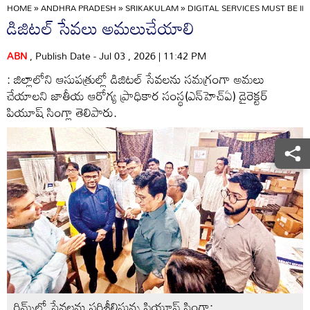
HOME
»
ANDHRA PRADESH
»
SRIKAKULAM
»
DIGITAL SERVICES MUST BE I
డిజిటల్‌ సేవలు అమలుచేయాలి
ABN
, Publish Date - Jul 03 , 2026 | 11:42 PM
: జిల్లాలోని ఆసుపత్రుల్లో డిజిటల్‌ సేవలను సమగ్రంగా అమలు
చేయాలని జాతీయ ఆరోగ్య ప్రాధికార సంస్థ(ఎన్‌హెచ్‌ఏ) డైరెక్టర్‌
పియూష్‌ సింగ్లా తెలిపారు.
రిమ్స్‌లో సేవలను పరిశీలిస్తున్న పియూష్‌ సింగ్లా: