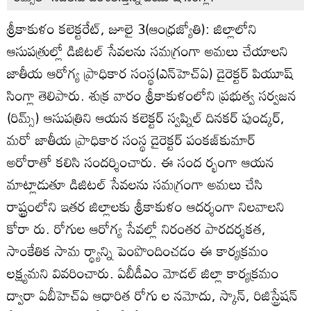
శ్రీకాకుళం కలెక్టరేట్‌, జూలై 3(ఆంధ్రజ్యోతి): జిల్లాలోని
ఆసుపత్రుల్లో డిజిటల్‌ సేవలను సమగ్రంగా అమలు చేయాలని
జాతీయ ఆరోగ్య ప్రాధికార సంస్థ(ఎన్‌హెచ్‌ఏ) డైరెక్టర్‌ పియూష్‌
సింగ్లా తెలిపారు. శుక్ర వారం శ్రీకాకుళంలోని ప్రభుత్వ సర్వజన
(రిమ్స్‌) ఆసుపత్రిని ఆయన కలెక్టర్‌ స్వప్నిల్‌ దినకర్‌ పుండ్కర్‌,
మరో జాతీయ ప్రాధికార సంస్థ డైరెక్టర్‌ పంకజ్‌కుమార్‌
అరోరాతో కలిసి సందర్శించారు. ఈ సంద ర్భంగా ఆయన
మాట్లాడుతూ డిజిటల్‌ సేవలను సమగ్రంగా అమలు చేసి
రాష్ట్రంలోని ఇతర జిల్లాలకు శ్రీకాకుళం ఆదర్శంగా నిలవాలని
కోరా రు. రోగుల ఆరోగ్య సేవల్లో నిరంతర పారదర్శకత,
సాంకేతిక సామ ర్థ్యాన్ని పెంపొందించడం ఈ కార్యక్రమం
లక్ష్యమని వివరించారు. ఏబీడీఎం మోడల్‌ జిల్లా కార్యక్రమం
ద్వారా ఏబీహెచ్‌ఏ ఆధారిత రోగు ల నమోదు, స్కాన్‌, రిజిస్ట్రేషన్‌