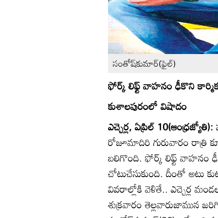
సంతోష్‌కుమార్‌(ఫైల్‌)
ఫోర్క్‌ లిఫ్ట్‌ వాహనం ఢీకొని కార్మ
కుశాలపురంలో విషాదం
ఎచ్చెర్ల, ఏప్రిల్‌ 10(ఆంధ్రజ్యోతి):
ప
రోజూమాదిరి గురువారం రాత్రి 
బలిగొంది. ఫోర్క్‌ లిఫ్ట్‌ వాహ
చోటుచేసుకుంది. దీంతో అటు కుటు
వివరాల్లోకి వెళితే.. ఎచ్చెర్ల
శుక్రవారం తెల్లవారుజామున జర