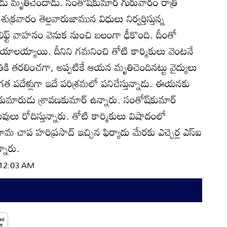
ుడు మృతిచెందాడు. సంతోష్‌కుమార్‌ గురువారం రాత్రి
క్రవారం తెల్లవారుజామున విధులు నిర్వర్తిస్తున్న
ిఫ్ట్‌ వాహనం వెనుక నుంచి బలంగా ఢీకొంది. దీంతో
గాయాలయ్యాయి. దీనిని గమనించి తోటి కార్మికులు వెంటనే
త్రికి తరలించగా, అప్పటికే ఆయన మృతిచెందినట్టు వైద్యులు
 గత పదేళ్లుగా ఇదే పరిశ్రమలో పనిచేస్తున్నాడు. ఈయనకు
ళ్ల కుమారుడు శ్రావణకుమార్‌ ఉన్నారు. సంతోష్‌కుమార్‌
లు రోదిస్తున్నారు. తోటి కార్మికులు విషాదంలో
చాప హరిప్రసాద్‌ ఇచ్చిన ఫిర్యాదు మేరకు ఎచ్చెర్ల ఎస్‌ఐ
న్నారు.
| 12:03 AM