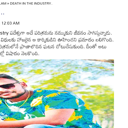
ULAM
»
DEATH IN THE INDUSTRY..
..
 | 12:03 AM
 పదేళ్లుగా అదే పరిశ్రమను నమ్ముకుని జీవనం సాగిస్తున్నాడు.
 విధులకు హాజరైన ఆ కార్మికుడిని ఊహించని ప్రమాదం బలిగొంది.
. పరిశ్రమలోనే ప్రాణాలొదిన ఘటన చోటుచేసుకుంది. దీంతో అటు
ల్లో విషాదం నెలకొంది.