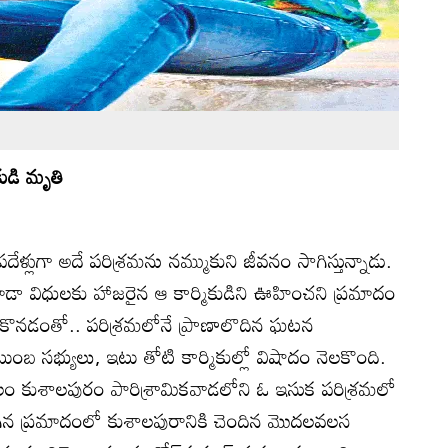
ికుడి మృతి
దేళ్లుగా అదే పరిశ్రమను నమ్ముకుని జీవనం సాగిస్తున్నాడు.
కూడా విధులకు హాజరైన ఆ కార్మికుడిని ఊహించని ప్రమాదం
నం ఢీకొనడంతో.. పరిశ్రమలోనే ప్రాణాలొదిన ఘటన
ంబ సభ్యులు, ఇటు తోటి కార్మికుల్లో విషాదం నెలకొంది.
 మండలం కుశాలపురం పారిశ్రామికవాడలోని ఓ ఇసుక పరిశ్రమలో
ిగిన ప్రమాదంలో కుశాలపురానికి చెందిన మొదలవలస