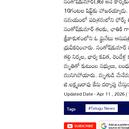
సంతోష్‌కుమార్‌(36) అనే కార్మిక
10గంటల షిఫ్ట్‌కు హాజరయ్యాడు. శు
సమయంలో పరిశ్రమలోని ఫోర్క్‌ ల
సంతోష్‌కుమార్‌ తలకు, ఛాతికి 
శ్రీకాకుళంలోని ఓ ప్రైవేటు ఆసుప
ధ్రువీకరించారు. సంతోష్‌కుమార్‌
తల్లి నిర్మల, భార్య కవిత, రెండే
మృతితో కుటుంబ సభ్యులు, బంధువు
మునిగిపోయారు. మృతుడి మేనేమామ 
జి.లక్ష్మణరావు కేసు దర్యాప్తు చేస్తు
Updated Date - Apr 11 , 2026 
#Telugu News
Tags
SUBSCRIBE