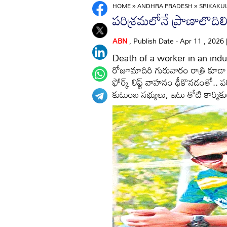
HOME
»
ANDHRA PRADESH
»
SRIKAK
పరిశ్రమలోనే ప్రాణాలొదిలి
ABN
, Publish Date - Apr 11 , 2026
Death of a worker in an industry
రోజూమాదిరి గురువారం రాత్రి కూడా
ఫోర్క్‌ లిఫ్ట్‌ వాహనం ఢీకొనడంతో.
కుటుంబ సభ్యులు, ఇటు తోటి కార్మికు