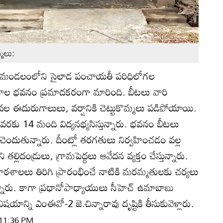
మలు:
తి): మండలంలోని సైలాడ పంచాయతీ పరిధిలోగల
శాల భవనం ప్రమాదకరంగా మారింది. బీటలు వారి
వల ఈదురుగాలులు, వర్షానికి చెట్టుకొమ్మలు పడిపోయాయి.
రకు 14 మంది విద్యనభ్యసిస్తున్నారు. భవనం బీటలు
ెందుతున్నారు. దీంట్లో తరగతులు నిర్వహించడం వల్ల
 తల్లిదండ్రులు, గ్రామపెద్దలు ఆవేదన వ్యక్తం చేస్తున్నారు.
పాఠశాలలు తిరిగి ప్రారంభించే నాటికి మరమ్మతులకు చర్యలు
నారు. కాగా ప్రధానోపాధ్యాయులు సీహెచ్‌ ఉమాబాబు
ాన్ని ఎంఈవో-2 జె.చిన్నారావు దృష్టికి తీసుకువెళ్లారు.
 11:36 PM