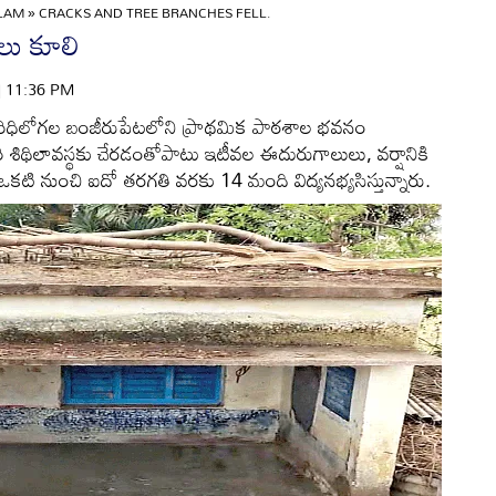
ULAM
»
CRACKS AND TREE BRANCHES FELL.
మలు కూలి
 | 11:36 PM
ధిలోగల బంజీరుపేటలోని ప్రాథమిక పాఠశాల భవనం
 శిథిలావస్థకు చేరడంతోపాటు ఇటీవల ఈదురుగాలులు, వర్షానికి
ఒకటి నుంచి ఐదో తరగతి వరకు 14 మంది విద్యనభ్యసిస్తున్నారు.