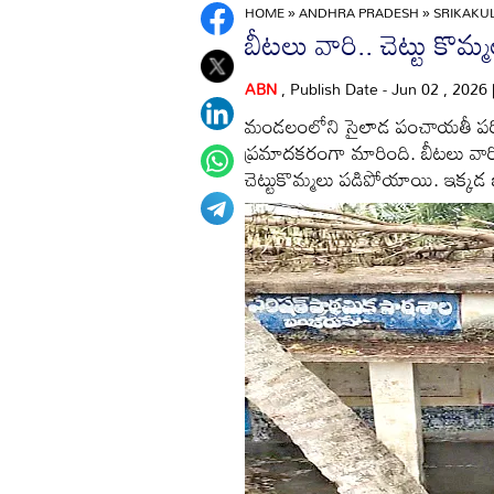
HOME
»
ANDHRA PRADESH
»
SRIKAK
బీటలు వారి.. చెట్టు కొమ్
ABN
, Publish Date - Jun 02 , 2026
మండలంలోని సైలాడ పంచాయతీ పరి
ప్రమాదకరంగా మారింది. బీటలు వారి
చెట్టుకొమ్మలు పడిపోయాయి. ఇక్కడ 