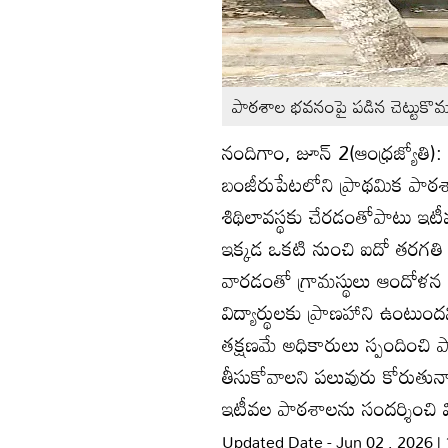
పాఠశాల భవనంపై పడిన చెట్టుకొమ్
నందిగాం, జూన్‌ 2(ఆంధ్రజ్యో
బంజీరుపేటలోని ప్రాథమిక పాఠ
శిథిలావస్థకు చేరడంతోపాటు ఇటీ
ఇక్కడ ఒకటి నుంచి ఐదో తరగతి వ
వారడంతో గ్రామస్థులు ఆందోళన చ
విద్యార్థులకు ప్రాణహాని ఉంటుందని
తక్షణమే అధికారులు స్పందించి 
తీసుకోవాలని పలువురు కోరుతున్
ఇటీవల పాఠశాలను సందర్శించి విషయ
Updated Date - Jun 02 , 2026 |