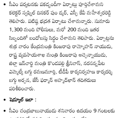
సీఎం పర్యటనకు పకడ్బందీగా ఏర్పాట్లు పూర్తిచేశామని
కలెక్టర్‌ స్వప్నిల్‌ దినకర్‌ పుం డ్కర్‌, ఎస్పీ కేవీ మహేశ్వరరెడ్డి
తెలిపారు. పటిష్ఠ భద్రత ఏర్పాటు చేశామన్నారు. సుమారు
1,300 మంది పోలీసులు, మరో 200 మంది ఇతర
సిబ్బందితో బందోబస్తు సిద్ధం చేశామని తెలిపారు. ఏర్పాట్లను
శుక్ర వారం కేంద్రమంత్రి కింజరాపు రామ్మోహన్‌ నాయుడు,
రాష్ట్ర వ్యవసాయశాఖ మంత్రి కింజరాపు అచ్చెన్నాయుడు,
జిల్లా ఇన్‌చార్జి మంత్రి కొండపల్లి శ్రీనివాస్‌, నరసన్నపేట
ఎమ్మెల్యే బగ్గు రమణమూర్తి, టీడీపీ కార్యనిర్వహణ కార్యదర్శి
బగ్గు అర్చన, జేసీ ఫర్మాన్‌ అహ్మద్‌ఖాన్‌ తదితరులు
పరిశీలించారు.
షెడ్యూల్‌ ఇలా :
సీఎం చంద్రబాబునాయుడు శనివారం ఉదయం 9 గంటలకు