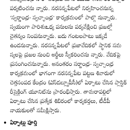
పర్యటించను న్నారు. నరసన్నపేటలో నిర్వహించనున్న
‘స్వర్ణాంధ్ర- స్వచ్ఛాంధ్ర’ కార్యక్రమంలో పాల్గొ నున్నారు.
స్వయంగా పారిశుఽధ్య పనులను పర్యవేక్షించి ప్రజల్లో
చైతన్యం నింపనున్నారు. ఐదు గంటలపాటు ఇక్కడే
ఉండనున్నారు. నరసన్నపేటలో ప్రజావేదికలో స్థానిక సమ
స్యలపై ప్రజల నుంచి అర్జీలు స్వీకరించను న్నారు. వేదికపై
ప్రసంగించనున్నారు. అనంతరం సర్ణాంధ్ర- స్వచ్చాంధ్ర
కార్యక్రమంలో భాగంగా నరసన్నపేట పట్టణ శివారులో
చెత్తసంపద కేంద్రం (ఎస్‌డబ్ల్యూపీసీ)లో ఏర్పాటు చేసిన ప్లాస్టిక్‌
రీసైక్లింగ్‌ యూనిట్‌ను ప్రారంభిస్తారు. తామరాపల్లిలో
ఏర్పాటు చేసిన ప్రత్యేక శిబిరంలో కార్యకర్తలు, టీడీపీ
నాయకులతో సమీక్షిస్తారు.
ఏర్పాట్లు పూర్తి