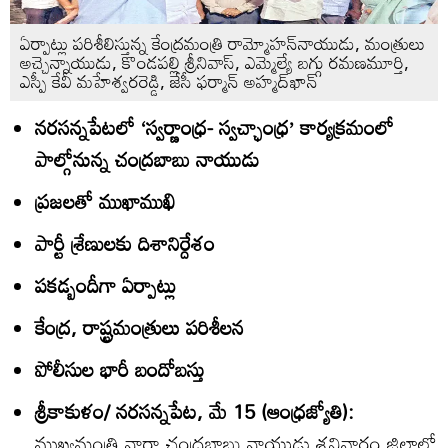
ఏర్పాట్లు పరిశీలిస్తున్న కేంద్రమంత్రి రామ్మోహన్‌నాయుడు, మంత్రులు
అచ్చెన్నాయుడు, కొండపల్లి శ్రీనివాస్‌, ఎమ్మెల్యే బగ్గు రమణమూర్తి,
ఎస్పీ కేవీ మహేశ్వరరెడ్డి, జేసీ ఫర్మాన్‌ అహ్మద్‌ఖాన్‌
నరసన్నపేటలో ‘స్వర్ణాంధ్ర- స్వచ్ఛాంధ్ర’ కార్యక్రమంలో
పాల్గోనున్న చంద్రబాబు నాయుడు
ప్రజలతో ముఖాముఖి
పార్టీ శ్రేణులకు దిశానిర్దేశం
పకడ్బందీగా ఏర్పాట్లు
కేంద్ర, రాష్ట్రమంత్రులు పరిశీలన
పోలీసుల భారీ బందోబస్తు
శ్రీకాకుళం/ నరసన్నపేట, మే 15 (ఆంధ్రజ్యోతి):
ముఖ్యమంత్రి నారా చంద్రబాబు నాయుడు శనివారం జిల్లాలో