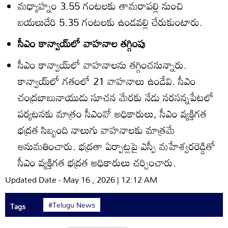
మధ్యాహ్నం 3.55 గంటలకు తామరాపల్లి నుంచి
బయలుదేరి 5.35 గంటలకు ఉండవల్లి చేరుకుంటారు.
సీఎం కాన్వాయ్‌లో వాహనాల తగ్గింపు
సీఎం కాన్వాయ్‌లో వాహనాలను తగ్గించనున్నారు.
కాన్వాయ్‌లో గతంలో 21 వాహనాలు ఉండేవి. సీఎం
చంద్రబాబునాయుడు సూచన మేరకు నేడు నరసన్నపేటలో
పర్యటనకు మాత్రం సీఎంవో అధికారులు, సీఎం వ్యక్తిగత
భద్రత సిబ్బంది నాలుగు వాహనాలకు మాత్రమే
అనుమతించారు. భద్రతా ఏర్పాట్లపై ఎస్పీ మహేశ్వరరెడ్డితో
సీఎం వ్యక్తిగత భద్రత అధికారులు చర్చించారు.
Updated Date - May 16 , 2026 | 12:12 AM
#Telugu News
Tags