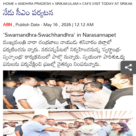
HOME
»
ANDHRA PRADESH
»
SRIKAKULAM
»
CM'S VISIT TODAY AT SRIKAK
నేడు సీఎం పర్యటన
ABN
, Publish Date - May 16 , 2026 | 12:12 AM
'Swarnandhra-Swachhandhra' in Narasannapet
ముఖ్యమంత్రి నారా చంద్రబాబు నాయుడు శనివారం జిల్లాలో
పర్యటించను న్నారు. నరసన్నపేటలో నిర్వహించనున్న ‘స్వర్ణాంధ్ర-
స్వచ్ఛాంధ్ర’ కార్యక్రమంలో పాల్గొ నున్నారు. స్వయంగా పారిశుఽధ్య
పనులను పర్యవేక్షించి ప్రజల్లో చైతన్యం నింపనున్నారు.