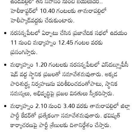
ఉండవల్లిలో తన నివాసం నుంచి బయలుదేరి..
హెలీకాప్టర్‌లో 10.40 గంటలకు తామరాపల్లిలో
హెలీప్యాడ్‌వద్దకు చేరుకుంటారు.
నరసన్నపేటలో ఏర్పాటు చేసిన ప్రజావేదిక సభలో ఉదయం
11 నుంచి మధ్యాహ్నం 12.45 గంటల వరకు
ప్రసంగిస్తారు.
మధ్యాహ్నం 1.20 గంటలకు నరసన్నపేటలో ఎస్‌డబ్ల్యూపీసీ
షెడ్‌ వద్ద స్థానిక ప్రజలతో సమావేశమవుతారు. అక్కడ
పారిశుద్ధ్య నిర్వహణను పరిశీలించడంతోపాటు, స్థానిక
సమస్యలు, అభివృద్ధిపై ప్రజల వినతులు స్వీకరిస్తారు.
మధ్యాహ్నం 2.10 నుంచి 3.40 వరకు తామరాపల్లిలో జిల్లా
పార్టీ కేడర్‌తో ప్రత్యేకంగా సమావేశమవుతారు. భవిష్యత్‌
కార్యాచరణపై పార్టీ శ్రేణులకు దిశానిర్దేశం చేస్తారు.