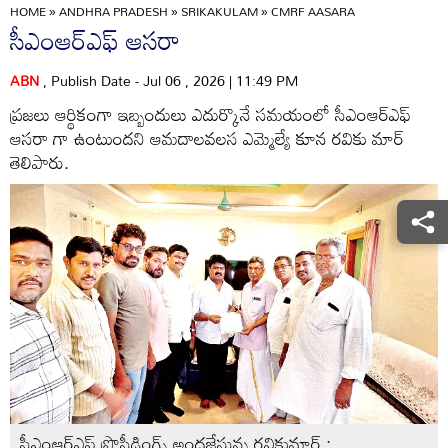
HOME
»
ANDHRA PRADESH
»
SRIKAKULAM
»
CMRF AASARA
సీఎంఆర్‌ఎఫ్‌ ఆసరా
ABN
, Publish Date - Jul 06 , 2026 | 11:49 PM
ప్రజలు ఆర్థికంగా ఇబ్బందులు ఎదుర్కొనే సమయంలో సీఎంఆర్‌ఎఫ్‌
ఆసరా గా ఉంటుందని ఆమదాలవలస ఎమ్మెల్యే కూన రవికు మార్‌
తెలిపారు.
సీఎంఆర్‌ఎఫ్‌ ప్రొసీడింగ్స్‌ అందజేస్తున్న రవికుమార్‌ :