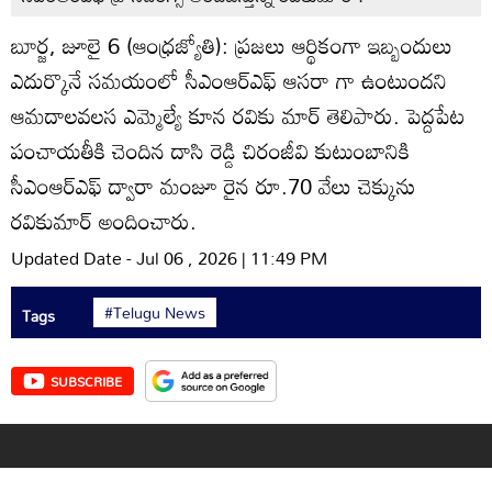
బూర్జ, జూలై 6 (ఆంధ్రజ్యోతి): ప్రజలు ఆర్థికంగా ఇబ్బందులు
ఎదుర్కొనే సమయంలో సీఎంఆర్‌ఎఫ్‌ ఆసరా గా ఉంటుందని
ఆమదాలవలస ఎమ్మెల్యే కూన రవికు మార్‌ తెలిపారు. పెద్దపేట
పంచాయతీకి చెందిన దాసి రెడ్డి చిరంజీవి కుటుంబానికి
సీఎంఆర్‌ఎఫ్‌ ద్వారా మంజూ రైన రూ.70 వేలు చెక్కును
రవికుమార్‌ అందించారు.
Updated Date - Jul 06 , 2026 | 11:49 PM
#Telugu News
Tags
SUBSCRIBE