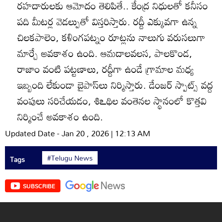
రహదారులకు ఆమోదం తెలిపితే.. కేంద్ర నిధులతో కనీసం
పది మీటర్ల వెడల్పుతో విస్తరిస్తారు. రద్దీ ఎక్కువగా ఉన్న
చిలకపాలెం, కళింగపట్నం రూట్లను నాలుగు వరుసలుగా
మార్చే అవకాశం ఉంది. ఆమదాలవలస, పాలకొండ,
రాజాం వంటి పట్టణాలు, రద్దీగా ఉండే గ్రామాల మధ్య
ఇబ్బంది లేకుండా బైపాస్‌లు నిర్మిస్తారు. డేంజర్‌ స్పాట్స్‌ వద్ద
వంపులు సరిచేయడం, శిఽథిల వంతెనల స్థానంలో కొత్తవి
నిర్మించే అవకాశం ఉంది.
Updated Date - Jan 20 , 2026 | 12:13 AM
#Telugu News
Tags
SUBSCRIBE