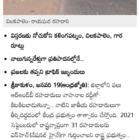
చిలకపాలెం- రాయఘడ రహదారి
విస్తరణకు నోచుకోని కళింగపట్నం, చిలకపాలెం, గార
రూట్లు
నాలుగున్నరేళ్లుగా ప్రతిపాదనల్లోనే..
ప్రజలకు తప్పని ట్రాఫిక్‌ ఇబ్బందులు
శ్రీకాకుళం, జనవరి 19(ఆంధ్రజ్యోతి):
జిల్లాలోని పలు
ఆర్‌అండ్‌బీ రహదారులు వాహనాల రద్దీతో
కిటకిటలాడుతున్నా.. వాటిని జాతీయ రహదారులుగా
తీర్చిదిద్దడంలో కేంద్ర ప్రభుత్వం తాత్సారం చేస్తోంది. 2021
సెప్టెంబరులో రాష్ట్రవ్యాప్తంగా 31 రహదారులను
ఎన్‌హెచ్‌(నేషనల్‌ హైవే)గా గుర్తించాలని రాష్ట్ర ప్రభుత్వం..