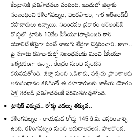
కేంద్రానికి ప్రతిపాదనలు పంపింది. ఇందులో జిల్లాకు
సంబంధించి కళింగపట్నం, చిలకపాలెం, గార ఆర్‌అండ్‌బీ
రహదారులు ఉన్నాయి. నిబంధనల ప్రకారం ఆర్‌అండ్‌బీ
రోడ్డులో ట్రాఫిక్‌ 10వేల పీసీయూ(ప్యాసింజర్‌ కార్‌
యూనిట్‌)కిపైగా ఉంటే నాలుగు లేన్లగా విస్తరించాలి. కాగా..
పై మూడు రహదారుల్లో నిబంధనలకు మించి పీసీయూ
అత్యధికంగా ఉన్నా.. కేంద్రం నుంచి స్పందన
కరువవుతోంది. జిల్లా నుంచి ఒడిశాకు, పశ్చిమ ప్రాంతాలకు
అనుసంధానం కలిగించే ఈ రహదారులకు జాతీయ యోగం
ఏళ్ల తరబడి ప్రతిపాదనలకే పరిమితమవుతోంది.
ట్రాఫిక్‌ ఎక్కువ.. రోడ్డు వెడల్పు తక్కువ..
కళింగపట్నం - రాయఘడ రోడ్డు 145 కి.మీ విస్తరించాల్సి
ఉంది. కళింగపట్నం నుంచి ఆమదాలవలస, పాలకొండ,