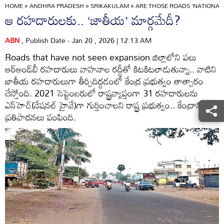
HOME
»
ANDHRA PRADESH
»
SRIKAKULAM
»
ARE THOSE ROADS 'NATIONAL
ఆ రహదారులకు.. ‘జాతీయ’ మార్గమేదీ?
ABN
, Publish Date - Jan 20 , 2026 | 12:13 AM
Roads that have not seen expansion జిల్లాలోని పలు
ఆర్‌అండ్‌బీ రహదారులు వాహనాల రద్దీతో కిటకిటలాడుతున్నా.. వాటిని
జాతీయ రహదారులుగా తీర్చిదిద్దడంలో కేంద్ర ప్రభుత్వం తాత్సారం
చేస్తోంది. 2021 సెప్టెంబరులో రాష్ట్రవ్యాప్తంగా 31 రహదారులను
ఎన్‌హెచ్‌(నేషనల్‌ హైవే)గా గుర్తించాలని రాష్ట్ర ప్రభుత్వం.. కేంద్రానికి
ప్రతిపాదనలు పంపింది.