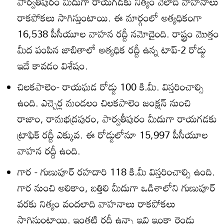
పార్వతీపురం మీదుగా రాయగడకు నిత్యం వేలాది వాహనాలు
రాకపోకలు సాగిస్తుంటాయి. ఈ మార్గంలో అత్యధికంగా
16,538 పీసీయూల వాహన రద్దీ నమోదైంది. రాష్ట్రం మొత్తం
మీద పంపిన జాబితాలో అత్యధిక రద్దీ ఉన్న టాప్‌-2 రోడ్డు
ఇదే కావడం విశేషం.
చిలకపాలెం- రాయఘడ రోడ్డు 100 కి.మీ. విస్తరించాల్సి
ఉంది. ఎచ్చెర్ల మండలం చిలకపాలెం జంక్షన్‌ నుంచి
రాజాం, రామభద్రపురం, పార్వతీపురం మీదుగా రాయగడకు
ట్రాఫిక్‌ రద్దీ ఎక్కువ. ఈ రోడ్డులోనూ 15,997 పీసీయూల
వాహన రద్దీ ఉంది.
గార - గుణుపూర్‌ రహదారి 118 కి.మీ విస్తరించాల్సి ఉంది.
గార నుంచి అలికాం, బత్తిలి మీదుగా ఒడిశాలోని గుణుపూర్‌
వరకు నిత్యం వందలాది వాహనాలు రాకపోకలు
సాగిస్తుంటాయి. ఇంతటి రద్దీ ఉన్నా ఇవి ఇంకా రెండు