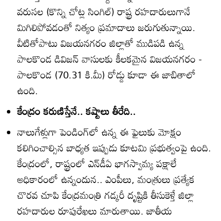
వరుసల (కొన్ని చోట్ల సింగిల్‌) రాష్ట్ర రహదారులుగానే
మిగిలిపోవడంతో నిత్యం ప్రమాదాలు జరుగుతున్నాయి.
వీటితోపాటు విజయనగరం జిల్లాతో ముడిపడి ఉన్న
పాలకొండ డివిజన్‌ వాసులకు కీలకమైన విజయనగరం -
పాలకొండ (70.31 కి.మీ) రోడ్డు కూడా ఈ జాబితాలో
ఉంది.
కేంద్రం కరుణిస్తేనే.. కష్టాలు తీరేది..
నాలుగేళ్లుగా పెండింగ్‌లో ఉన్న ఈ ఫైలుకు మోక్షం
కలిగించాల్సిన బాధ్యత ఇప్పుడు కూటమి ప్రభుత్వంపై ఉంది.
కేంద్రంలో, రాష్ట్రంలో ఎన్‌డీఏ భాగస్వామ్య పక్షాలే
అధికారంలో ఉన్నందున.. ఎంపీలు, మంత్రులు ప్రత్యేక
చొరవ చూపి కేంద్రమంత్రి గడ్కరీ దృష్టికి తీసుకెళ్తే జిల్లా
రహదారుల రూపురేఖలు మారుతాయి. జాతీయ