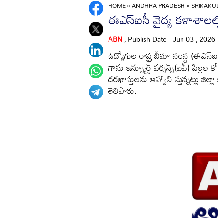
HOME
»
ANDHRA PRADESH
»
SRIKAK
ఈఎస్‌ఐసీ వైద్య కళాశాలల్
ABN
, Publish Date - Jun 03 , 2026
ఉద్యోగుల రాష్ట్ర బీమా సంస్థ (ఈఎస్‌
గాను ఇన్స్యూర్డ్‌ పర్సన్స్‌(ఐపీ) పిల్లల
దరఖాస్తులను ఆహ్వాని స్తున్నట్లు జి
తెలిపారు.