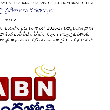
ULAM
»
APPLICATIONS FOR ADMISSIONS TO ESIC MEDICAL COLLEGES
లో ప్రవేశాలకు దరఖాస్తులు
 | 11:53 PM
ఐసీ) పరిధిలోని వైద్య కళాశాలల్లో 2026-27 విద్యా సంవత్సరానికి
 కోటా కింద ఎంబీ బీఎస్‌, బీడీఎస్‌, నర్సింగ్‌ కోర్సుల్లో ప్రవేశాలకు
ల్లా కార్మిక శాఖ ఉప కమిషనర్‌ కె.అజయ్‌ కార్తికేయ ఒక ప్రకటనలో