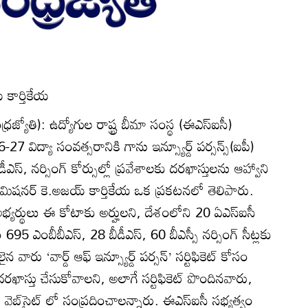
 కార్తికేయ
ంధ్రజ్యోతి): ఉద్యోగుల రాష్ట్ర బీమా సంస్థ (ఈఎస్‌ఐసీ)
27 విద్యా సంవత్సరానికి గాను ఇన్స్యూర్డ్‌ పర్సన్స్‌(ఐపీ)
ీఎస్‌, నర్సింగ్‌ కోర్సుల్లో ప్రవేశాలకు దరఖాస్తులను ఆహ్వాని
ఉప కమిషనర్‌ కె.అజయ్‌ కార్తికేయ ఒక ప్రకటనలో తెలిపారు.
భ్యర్థులు ఈ కోటాకు అర్హులని, దేశంలోని 20 ఏఎస్‌ఐసీ
 695 ఎంబీబీఎస్‌, 28 బీడీఎస్‌, 60 బీఎస్సీ నర్సింగ్‌ సీట్లకు
వారు ‘వార్డ్‌ ఆఫ్‌ ఇన్స్యూర్డ్‌ పర్సన్‌’ సర్టిఫికెట్‌ కోసం
దరఖాస్తు చేసుకోవాలని, అలాగే సర్టిఫికెట్‌ పొందినవారు,
 వెబ్‌సైట్‌ లో సంప్రదించాలన్నారు. ఈఎస్‌ఐసీ సభ్యత్వం