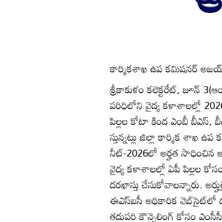
కార్మికశాఖ ఉప కమిషనర్‌ అజయ్‌
శ్రీకాకుళం కలెక్టరేట్‌, జూన్‌ 3(ఆ
పరిధిలోని వైద్య కళాశాలల్లో 2026-
పిల్లల కోటా కింద ఎంబీ బీఎస్‌, బీడ
స్తున్నట్లు జిల్లా కార్మిక శాఖ 
నీట్‌-2026లో అర్హత సాధించిన అ
వైద్య కళాశాలల్లో ఏపీ పిల్లల కోసం
దరఖాస్తు చేసుకోవాలన్నారు. అర్హులైన 
ఈఎస్‌ఐసీ అధికారిక వెబ్‌సైట్‌లో 
తదుపరి కౌన్సెలింగ్‌ కోసం ఎంసీసీ