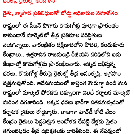
ధరలపై రైతుల్లో ఆందోళన
రైతు, వ్యాపార ప్రతినిధులతో బోర్డు అధికారుల సమావేశం
రాష్ట్రంలో ఈ సీజన్‌ పొగాకు కొనుగోళ్లు పూర్తిగా ప్రారంభం
కాకుండానే మార్కెట్‌లో తీవ్ర ప్రతికూల పరిస్థితులు
నెలకొన్నాయి. వారంక్రితం దక్షిణాదిలోని పొదిలి, కందుకూరు
కేంద్రాలు.. ఉత్తరాదిన రాజమండ్రి రీజియన్‌ పరిధిలోని ఐదు
కేంద్రాల్లో కొనుగోళ్లను ప్రారంభించారు. అక్కడ లభిస్తున్న
ధరలు, కొనుగోళ్ల తీరుపై రైతుల్లో తీవ్ర అసంతృప్తి, ఆగ్రహం
వ్యక్తమవుతోంది. అదేసమయంలో కాస్తంత మెరుగ్గా ఉండి మన
రాష్ట్రంలో మార్కెట్‌ పోకడకు దిక్సూచిగా నిలిచే కర్ణాటక మార్కెట్‌
మరింత దిగజారింది. అక్కడ ధరలు భారీగా పతనమవ్వడంతో
కర్ణాటక రైతులు రోడ్డెక్కారు. తాజాగా హెచ్‌డీ కోటి వేలం
కేంద్రం రైతులు పెద్దఎత్తున ఆందోళన చేపట్టి బేళ్లను సైతం
తగులబెట్టడం తీవ్ర ఉద్రిక్తతలకు దారితీసింది. ఈ నేపథ్యంలో