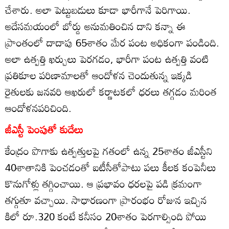
చేశారు. అలా పెట్టుబడులు కూడా భారీగానే పెరిగాయి.
అదేసమయంలో బోర్డు అనుమతించిన దాని కన్నా ఈ
ప్రాంతంలో దాదాపు 65శాతం మేర పంట అధికంగా పండింది.
అలా ఉత్పత్తి ఖర్చులు పెరగడం, భారీగా పంట ఉత్పత్తి వంటి
ప్రతికూల పరిణామాలతో ఆందోళన చెందుతున్న ఇక్కడి
రైతులకు జనవరి ఆఖరులో కర్ణాటకలో ధరలు తగ్గడం మరింత
ఆందోళనపరిచింది.
జీఎస్టీ పెంపుతో కుదేలు
కేంద్రం పొగాకు ఉత్పత్తులపై గతంలో ఉన్న 25శాతం జీఎస్టీని
40శాతానికి పెంచడంతో ఐటీసీతోపాటు పలు కీలక కంపెనీలు
కొనుగోళ్లు తగ్గించాయి. ఆ ప్రభావం ధరలపై పడి క్రమంగా
తగ్గుతూ వచ్చాయి. సాధారణంగా ప్రారంభం రోజున ఇచ్చిన
కిలో రూ.320 కంటే కనీసం 20శాతం పెరగాల్సింది పోయి