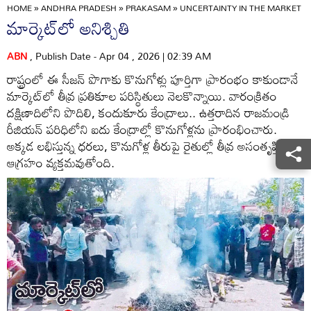
HOME
»
ANDHRA PRADESH
»
PRAKASAM
»
UNCERTAINTY IN THE MARKET
మార్కెట్‌లో అనిశ్చితి
ABN
, Publish Date - Apr 04 , 2026 | 02:39 AM
రాష్ట్రంలో ఈ సీజన్‌ పొగాకు కొనుగోళ్లు పూర్తిగా ప్రారంభం కాకుండానే
మార్కెట్‌లో తీవ్ర ప్రతికూల పరిస్థితులు నెలకొన్నాయి. వారంక్రితం
దక్షిణాదిలోని పొదిలి, కందుకూరు కేంద్రాలు.. ఉత్తరాదిన రాజమండ్రి
రీజియన్‌ పరిధిలోని ఐదు కేంద్రాల్లో కొనుగోళ్లను ప్రారంభించారు.
అక్కడ లభిస్తున్న ధరలు, కొనుగోళ్ల తీరుపై రైతుల్లో తీవ్ర అసంతృప్తి,
ఆగ్రహం వ్యక్తమవుతోంది.