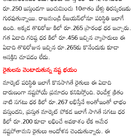
రూ.250 ఇస్తుండగా ఇంచుమించు 10శాతం బేళ్లు తిరస్కరణకు
గురవుతున్నాయి. రాజమండ్రి రీజయన్‌లోనూ పరిస్థితి ఇలాగే
ఉంది. అక్కడ తొలిరోజు కిలో రూ.265 ప్రారంభ ధర ఇచ్చారు.
గత ఏడాది గరిష్ఠ ధర కిలో రూ.456 ఇచ్చిన వ్యాపారులు ఈ
ఏడాది తొలిరోజున ఇచ్చిన రూ.265కు కొనేందుకు కూడా
ఆసక్తిని చూపడం లేదు.
రైతులను వెంటాడుతున్న నష్ట భయం
మార్కెట్‌ పరిస్థితి ఇలాగే కొనసాగితే రైతులు ఈ ఏడాది
దారుణంగా నష్టపోయే ప్రమాదం కనిపిస్తోంది. రెండేళ్ల క్రితం
నాటి సగటు ధర కిలో రూ.267 లభిస్తేనే అంతోఇంతో లాభం
వస్తుందని, ప్రస్తుత మార్కెట్‌ పోకడ ఇలాగే సాగితే సగటు ధర
కిలో రూ.200 కూడా లభించే అవకాశం లేక ఆమేర
నష్టపోతామని రైతులు ఆందోళన చెందుతున్నారు. ఈ