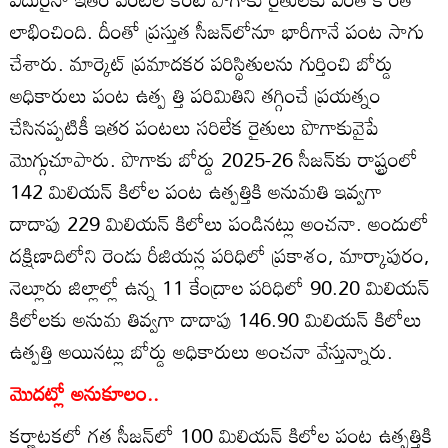
లాభించింది. దీంతో ప్రస్తుత సీజన్‌లోనూ భారీగానే పంట సాగు
చేశారు. మార్కెట్‌ ప్రమాదకర పరిస్థితులను గుర్తించి బోర్డు
అధికారులు పంట ఉత్ప త్తి పరిమితిని తగ్గించే ప్రయత్నం
చేసినప్పటికీ ఇతర పంటలు సరిలేక రైతులు పొగాకువైపే
మొగ్గుచూపారు. పొగాకు బోర్డు 2025-26 సీజన్‌కు రాష్ట్రంలో
142 మిలియన్‌ కిలోల పంట ఉత్పత్తికి అనుమతి ఇవ్వగా
దాదాపు 229 మిలియన్‌ కిలోలు పండినట్లు అంచనా. అందులో
దక్షిణాదిలోని రెండు రీజియన్ల పరిధిలో ప్రకాశం, మార్కాపురం,
నెల్లూరు జిల్లాల్లో ఉన్న 11 కేంద్రాల పరిధిలో 90.20 మిలియన్‌
కిలోలకు అనుమ తివ్వగా దాదాపు 146.90 మిలియన్‌ కిలోలు
ఉత్పత్తి అయినట్లు బోర్డు అధికారులు అంచనా వేస్తున్నారు.
మొదట్లో అనుకూలం..
కర్ణాటకలో గత సీజన్‌లో 100 మిలియన్‌ కిలోల పంట ఉత్పత్తికి