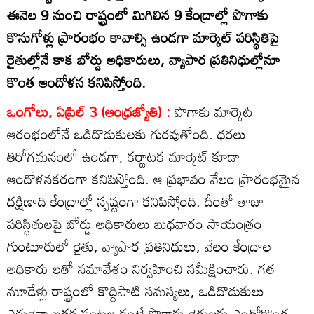
ఈనెల 9 నుంచి రాష్ట్రంలో మిగిలిన 9 కేంద్రాల్లో పొగాకు
కొనుగోళ్లు ప్రారంభం కావాల్సి ఉండగా మార్కెట్‌ పరిస్థితిపై
రైతుల్లోనే కాక బోర్డు అధికారులు, వ్యాపార ప్రతినిధుల్లోనూ
కొంత ఆందోళన కనిపిస్తోంది.
ఒంగోలు, ఏప్రిల్‌ 3 (ఆంధ్రజ్యోతి) :
పొగాకు మార్కెట్‌
ఆరంభంలోనే ఒడిదొడుకులకు గురవుతోంది. ధరలు
తిరోగమనంలో ఉండగా, కర్ణాటక మార్కెట్‌ కూడా
ఆందోళనకరంగా కనిపిస్తోంది. ఆ ప్రభావం వేలం ప్రారంభమైన
దక్షిణాది కేంద్రాల్లో స్పష్టంగా కనిపిస్తోంది. దీంతో తాజా
పరిస్థితులపై బోర్డు అధికారులు బుధవారం సాయంత్రం
గుంటూరులో రైతు, వ్యాపార ప్రతినిధులు, వేలం కేంద్రాల
అధికారు లతో సమావేశం నిర్వహించి సమీక్షించారు. గత
మూడేళ్లు రాష్ట్రంలో కొద్దిపాటి సమస్యలు, ఒడిదొడుకులు
ఎదురైనా ఇతర పంటల కంటే పొగాకు రైతులకు ఎంతోకొంత