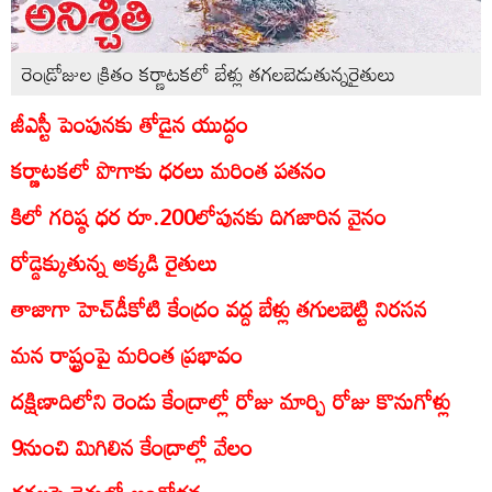
రెండ్రోజుల క్రితం కర్ణాటకలో బేళ్లు తగలబెడుతున్నరైతులు
జీఎస్టీ పెంపునకు తోడైన యుద్ధం
కర్ణాటకలో పొగాకు ధరలు మరింత పతనం
కిలో గరిష్ఠ ధర రూ.200లోపునకు దిగజారిన వైనం
రోడ్డెక్కుతున్న అక్కడి రైతులు
తాజాగా హెచ్‌డీకోటి కేంద్రం వద్ద బేళ్లు తగులబెట్టి నిరసన
మన రాష్ట్రంపై మరింత ప్రభావం
దక్షిణాదిలోని రెండు కేంద్రాల్లో రోజు మార్చి రోజు కొనుగోళ్లు
9నుంచి మిగిలిన కేంద్రాల్లో వేలం