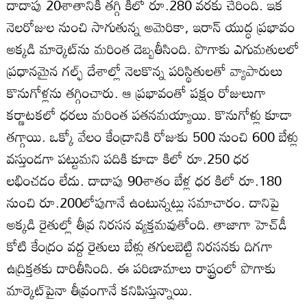
దాదాపు 20శాతానికి తగ్గి కిలో రూ.280 వరకు చేరింది. ఇక
నెలరోజుల నుంచి సాగుతున్న అమెరికా, ఇరాన్‌ యుద్ధ ప్రభావం
అక్కడి మార్కెట్‌ను మరింత దెబ్బతీసింది. పొగాకు ఎగుమతులలో
ప్రధానమైన గల్ఫ్‌ దేశాల్లో నెలకొన్న పరిస్థితులతో వ్యాపారులు
కొనుగోళ్లను తగ్గించారు. ఆ ప్రభావంతో పక్షం రోజులుగా
కర్ణాటకలో ధరలు మరింత పతనమయ్యాయి. కొనుగోళ్లు కూడా
తగ్గాయి. ఒక్కో వేలం కేంద్రానికి రోజుకు 500 నుంచి 600 బేళ్లు
వస్తుండగా పట్టుమని పదికి కూడా కిలో రూ.250 ధర
లభించడం లేదు. దాదాపు 90శాతం బేళ్ల ధర కిలో రూ.180
నుంచి రూ.200లోపుగానే ఉంటున్నట్లు సమాచారం. దానిపై
అక్కడి రైతుల్లో తీవ్ర నిరసన వ్యక్తమవుతోంది. తాజాగా హెచ్‌డీ
కోటి కేంద్రం వద్ద రైతులు బేళ్లు తగులబెట్టి నిరసనకు దిగగా
ఉద్రిక్తతకు దారితీసింది. ఈ పరిణామాలు రాష్ట్రంలో పొగాకు
మార్కెట్‌పైనా తీవ్రంగానే కనిపిస్తున్నాయి.