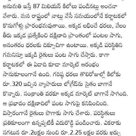
అనుమతి ఇస్తే 87 మిలియన్‌ కిలోలు పండినట్లు అంచనా
వేశారు. మన రాష్ట్రంలో నాట్లు వేసే సమయంలోనే కర్ణాటకలో
కొనుగోళ్లు ప్రారంభమవుతాయి. అక్కడ లభించే ధరలు, వేలం
తీరు ఇక్కడ ప్రత్యేకించి దక్షిణాది ప్రాంతంలో పంటల సాగు,
అనంతరం ధరలకు దిక్సూచిగా ఉంటాయి. అక్కడి పరిస్థితిని
గమనిస్తూ ఇక్కడి రైతులు పంట సాగు చేస్తారు. కాగా
కర్ణాటకలో ఈ ఏడాది కూడా మార్కెట్‌ ఆరంభం
సానుకూలంగానే ఉంది. గరిష్ఠ ధరలు తొలిరోజుల్లో కిలోకు
రూ.320 ఇచ్చిన వ్యాపారులు లోగ్రేడ్‌ను సైతం బాగానే
కొన్నారు. సంక్రాంతి వరకూ అక్కడ మార్కెట్‌ బాగానే సాగింది.
ఆ ప్రభావం దక్షిణాదిలో పంట సాగుపై కనిపించింది.
విస్తారంగానే రైతులు పొగాకు సాగు చేశారు. పరిస్థితులు
ప్రతికూలంగా ఉన్నప్పటికీ ఎదురొడ్డి పండించారు. ఎకరాకు
సగటున రూ.2లక్షల నుంచి రూ.2.25 లక్షల వరకు ఖర్చు