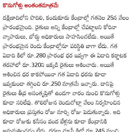
కొనుగోళ్లు అంతంతమాత్రమే
దక్షిణాదిలోని పొదిలి, కందుకూరు కేంద్రాల్లో గతనెల 25న వేలం
ప్రారంభమైంది. రైతులు అన్ని కేంద్రాల్లో చేపట్టాలని కోరినా
వ్యాపారులు, బోర్డు అధికారులు సాహసించలేదు. అయితే
ప్రారంభమైన రెండు కేంద్రాల్లోనూ పరిస్థితి బాగా లేదు. గత
ఏడాది కిలో రూ.280 ప్రారంభ ధర ఇవ్వగా ఈ ఏడాది కర్ణాటక
తరహాలో రూ.320ని ఇక్కడి రైతులు ఆశించారు. అయితే
ఆశించిన ధర కాకపోయినా గత ఏడాది ధరను కూడా
ఇవ్వకుండా తగ్గించి రూ.250 మాత్రమే ఇచ్చారు. దానిపై
రైతులు తీవ్ర అసంతృప్తితో ఉండగా వారం నుంచి కొనుగోళ్లు
కూడా సరిలేవు. తొలిరోజున రెండుచోట్లా వేలం నిర్వహించిన
అధికారులు ప్రస్తుతం రోజు మార్చి రోజు పెడుతున్నారు. అది
కూడా రోజుకు కనీసం వంద బేళ్లను కూడా కేంద్రానికి
అనుమతించడం లేదు. ధరలు చూస్తే కిలో రూ.245 నుంచి