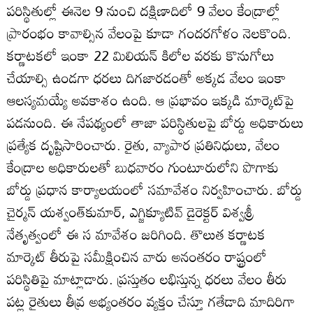
పరిస్థితుల్లో ఈనెల 9 నుంచి దక్షిణాదిలో 9 వేలం కేంద్రాల్లో
ప్రారంభం కావాల్సిన వేలంపై కూడా గందరగోళం నెలకొంది.
కర్ణాటకలో ఇంకా 22 మిలియన్‌ కిలోల వరకు కొనుగోలు
చేయాల్సి ఉండగా ధరలు దిగజారడంతో అక్కడ వేలం ఇంకా
ఆలస్యమయ్యే అవకాశం ఉంది. ఆ ప్రభావం ఇక్కడి మార్కెట్‌పై
పడనుంది. ఈ నేపథ్యంలో తాజా పరిస్థితులపై బోర్డు అధికారులు
ప్రత్యేక దృష్టిసారించారు. రైతు, వ్యాపార ప్రతినిధులు, వేలం
కేంద్రాల అధికారులతో బుధవారం గుంటూరులోని పొగాకు
బోర్డు ప్రధాన కార్యాలయంలో సమావేశం నిర్వహించారు. బోర్డు
చైర్మన్‌ యశ్వంత్‌కుమార్‌, ఎగ్జిక్యూటివ్‌ డైరెక్టర్‌ విశ్వశ్రీ
నేతృత్వంలో ఈ స మావేశం జరిగింది. తొలుత కర్ణాటక
మార్కెట్‌ తీరుపై సమీక్షించిన వారు అనంతరం రాష్ట్రంలో
పరిస్థితిపై మాట్లాడారు. ప్రస్తుతం లభిస్తున్న ధరలు వేలం తీరు
పట్ల రైతులు తీవ్ర అభ్యంతరం వ్యక్తం చేస్తూ గతేడాది మాదిరిగా