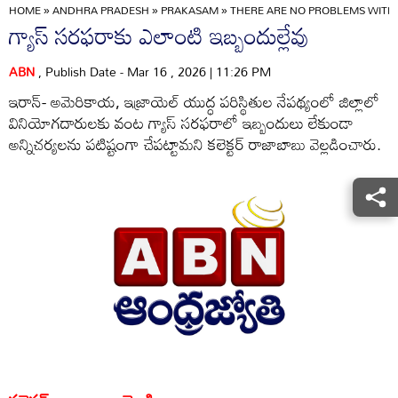
HOME
»
ANDHRA PRADESH
»
PRAKASAM
»
THERE ARE NO PROBLEMS WITH 
గ్యాస్‌ సరఫరాకు ఎలాంటి ఇబ్బందుల్లేవు
ABN
, Publish Date - Mar 16 , 2026 | 11:26 PM
ఇరాన్‌- అమెరికాయ, ఇజ్రాయెల్‌ యుద్ధ పరిస్థితుల నేపథ్యంలో జిల్లాలో
వినియోగదారులకు వంట గ్యాస్‌ సరఫరాలో ఇబ్బందులు లేకుండా
అన్నిచర్యలను పటిష్టంగా చేపట్టామని కలెక్టర్‌ రాజాబాబు వెల్లడించారు.