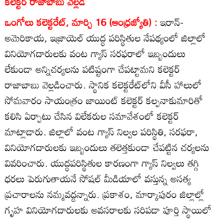
కలెక్టర్‌ రాజాబాబు వెల్లడి
ఒంగోలు కలెక్టరేట్‌, మార్చి 16 (ఆంధ్రజ్యోతి) :
ఇరాన్‌-
అమెరికాయ, ఇజ్రాయెల్‌ యుద్ధ పరిస్థితుల నేపథ్యంలో జిల్లాలో
వినియోగదారులకు వంట గ్యాస్‌ సరఫరాలో ఇబ్బందులు
లేకుండా అన్నిచర్యలను పటిష్టంగా చేపట్టామని కలెక్టర్‌
రాజాబాబు వెల్లడించారు. స్థానిక కలెక్టరేట్‌లోని వీసీ హాలులో
సోమవారం సాయంత్రం జాయింట్‌ కలెక్టర్‌ కల్పనాకుమారితో
కలిసి ఏర్పాటు చేసిన విలేకరుల సమావేశంలో కలెక్టర్‌
మాట్లాడారు. జిల్లాలో వంట గ్యాస్‌ నిల్వల పరిస్థితి, సరఫరా,
వినియోగదారులకు ఇబ్బందులు తలెత్తకుండా చేపట్టిన చర్యలను
వివరించారు. యుద్ధపరిస్థితుల కారణంగా గ్యాస్‌ నిల్వలు తగ్గి
ధరలు పెరుగుతాయనే సోషల్‌ మీడియాలో వస్తున్న అసత్య
ప్రచారాలను నమ్మవద్దన్నారు. ప్రకాశం, మార్కాపురం జిల్లాల్లో
గృహ వినియోగదారులకు అవసరాలకు సరిపడా పూర్తి స్థాయిలో