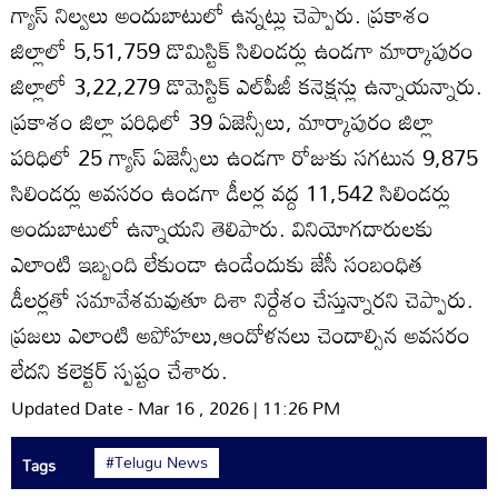
గ్యాస్‌ నిల్వలు అందుబాటులో ఉన్నట్లు చెప్పారు. ప్రకాశం
జిల్లాలో 5,51,759 డొమిస్టిక్‌ సిలిండర్లు ఉండగా మార్కాపురం
జిల్లాలో 3,22,279 డొమెస్టిక్‌ ఎల్‌పీజీ కనెక్షన్లు ఉన్నాయన్నారు.
ప్రకాశం జిల్లా పరిధిలో 39 ఏజెన్సీలు, మార్కాపురం జిల్లా
పరిధిలో 25 గ్యాస్‌ ఏజెన్సీలు ఉండగా రోజుకు సగటున 9,875
సిలిండర్లు అవసరం ఉండగా డీలర్ల వద్ద 11,542 సిలిండర్లు
అందుబాటులో ఉన్నాయని తెలిపారు. వినియోగదారులకు
ఎలాంటి ఇబ్బంది లేకుండా ఉండేందుకు జేసీ సంబంధిత
డీలర్లతో సమావేశమవుతూ దిశా నిర్దేశం చేస్తున్నారని చెప్పారు.
ప్రజలు ఎలాంటి అపోహలు,ఆందోళనలు చెందాల్సిన అవసరం
లేదని కలెక్టర్‌ స్పష్టం చేశారు.
Updated Date - Mar 16 , 2026 | 11:26 PM
#Telugu News
Tags