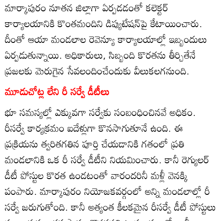
మార్కాపురం నూతన జిల్లాగా ఏర్పడడంతో కలెక్టర్‌
కార్యాలయానికి కొంతమందిని డిప్యుటేషన్‌పై కేటాయించారు.
దీంతో ఆయా మండలాల రెవెన్యూ కార్యాలయాల్లో ఇబ్బందులు
ఏర్పడుతున్నాయి. అధికారులు, సిబ్బంది కొరతను తీర్చితేనే
ప్రజలకు మెరుగైన సేవలందించేందుకు వీలుకలగనుంది.
మూడుచోట్ల లేని రీ సర్వే డీటీలు
భూ సమస్యల్లో ఎక్కువగా సర్వేకు సంబంధించినవే అధికం.
రీసర్వే కార్యక్రమం ఐదేళ్లుగా కొనసాగుతూనే ఉంది. ఈ
ప్రక్రియను త్వరితగతిన పూర్తి చేయడానికి గతంలో ప్రతి
మండలానికి ఒక రీ సర్వే డీటీని నియమించారు. కానీ రెగ్యులర్‌
డీటీ పోస్టుల కొరత ఉండటంతో వారందరినీ మళ్లీ వెనక్కి
పంపారు. మార్కాపురం నియోజకవర్గంలో అన్ని మండలాల్లో రీ
సర్వే జరుగుతోంది. కానీ అత్యంత కీలకమైన రీసర్వే డీటీ పోస్టులు