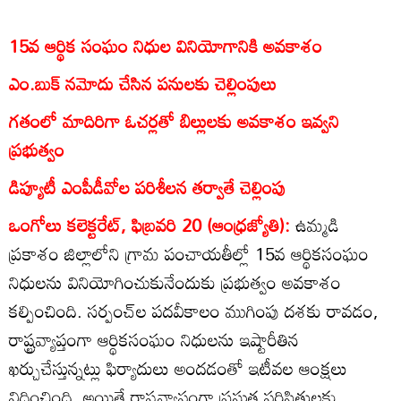
15వ ఆర్థిక సంఘం నిధుల వినియోగానికి అవకాశం
ఎం.బుక్‌ నమోదు చేసిన పనులకు చెల్లింపులు
గతంలో మాదిరిగా ఓచర్లతో బిల్లులకు అవకాశం ఇవ్వని
ప్రభుత్వం
డిప్యూటీ ఎంపీడీవోల పరిశీలన తర్వాతే చెల్లింపు
ఒంగోలు కలెక్టరేట్‌, ఫిబ్రవరి 20 (ఆంధ్రజ్యోతి):
ఉమ్మడి
ప్రకాశం జిల్లాలోని గ్రామ పంచాయతీల్లో 15వ ఆర్థికసంఘం
నిధులను వినియోగించుకునేందుకు ప్రభుత్వం అవకాశం
కల్పించింది. సర్పంచ్‌ల పదవీకాలం ముగింపు దశకు రావడం,
రాష్ట్రవ్యాప్తంగా ఆర్థికసంఘం నిధులను ఇష్టారీతిన
ఖర్చుచేస్తున్నట్లు ఫిర్యాదులు అందడంతో ఇటీవల ఆంక్షలు
విధించింది. అయితే రాష్ట్రవ్యాప్తంగా ప్రస్తుత పరిస్థితులకు