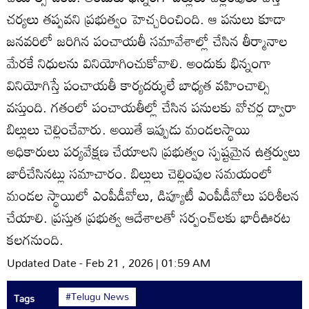
చర్యలు తప్పవని ప్రభుత్వం హెచ్చరించింది. ఆ పనులు కూడా
జనవరిలో జరిగిన పంచాయతీ సమావేశాల్లో చేసిన తీర్మానాల
మేరకే నిధులను వినియోగించుకోవాలి. అందుకు భిన్నంగా
వినియోగిస్తే పంచాయతీ కార్యదర్శులే బాధ్యత వహించాల్సి
వస్తుంది. గతంలో పంచాయతీల్లో చేసిన పనులకు వోచర్ల ద్వారా
బిల్లులు చెల్లించేవారు. అయితే ఇప్పుడు మండలస్థాయి
అధికారులు పర్యవేక్షణ చేయాలని ప్రభుత్వం స్పష్టమైన ఉత్తర్వులు
జారీచేసినట్లు సమాచారం. బిల్లులు చెల్లింపుల సమయంలో
మండల స్థాయిలో ఎంపీడీవోలు, డిప్యూటీ ఎంపీడీవోలు పరిశీలన
చేయాలి. ప్రస్తుత ప్రభుత్వ ఆదేశాలతో సర్పంచ్‌లకు భారీఊరట
కలగనుంది.
Updated Date - Feb 21 , 2026 | 01:59 AM
#Telugu News
Tags