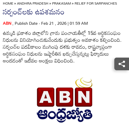
HOME
»
ANDHRA PRADESH
»
PRAKASAM
»
RELIEF FOR SARPANCHES
సర్పంచ్‌లకు ఉపశమనం
ABN
, Publish Date - Feb 21 , 2026 | 01:59 AM
ఉమ్మడి ప్రకాశం జిల్లాలోని గ్రామ పంచాయతీల్లో 15వ ఆర్థికసంఘం
నిధులను వినియోగించుకునేందుకు ప్రభుత్వం అవకాశం కల్పించింది.
సర్పంచ్‌ల పదవీకాలం ముగింపు దశకు రావడం, రాష్ట్రవ్యాప్తంగా
ఆర్థికసంఘం నిధులను ఇష్టారీతిన ఖర్చుచేస్తున్నట్లు ఫిర్యాదులు
అందడంతో ఇటీవల ఆంక్షలు విధించింది.