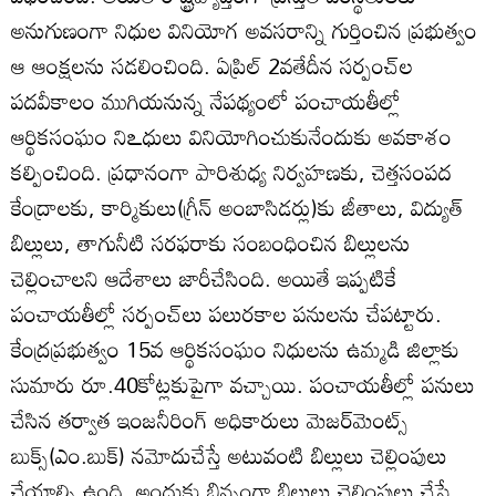
అనుగుణంగా నిధుల వినియోగ అవసరాన్ని గుర్తించిన ప్రభుత్వం
ఆ ఆంక్షలను సడలించింది. ఏప్రిల్‌ 2వతేదీన సర్పంచ్‌ల
పదవీకాలం ముగియనున్న నేపథ్యంలో పంచాయతీల్లో
ఆర్థికసంఘం నిఽధులు వినియోగించుకునేందుకు అవకాశం
కల్పించింది. ప్రధానంగా పారిశుధ్య నిర్వహణకు, చెత్తసంపద
కేంద్రాలకు, కార్మికులు(గ్రీన్‌ అంబాసిడర్లు)కు జీతాలు, విద్యుత్‌
బిల్లులు, తాగునీటి సరఫరాకు సంబంధించిన బిల్లులను
చెల్లించాలని ఆదేశాలు జారీచేసింది. అయితే ఇప్పటికే
పంచాయతీల్లో సర్పంచ్‌లు పలురకాల పనులను చేపట్టారు.
కేంద్రప్రభుత్వం 15వ ఆర్థికసంఘం నిధులను ఉమ్మడి జిల్లాకు
సుమారు రూ.40కోట్లకుపైగా వచ్చాయి. పంచాయతీల్లో పనులు
చేసిన తర్వాత ఇంజనీరింగ్‌ అధికారులు మెజర్‌మెంట్స్‌
బుక్స్‌(ఎం.బుక్‌) నమోదుచేస్తే అటువంటి బిల్లులు చెల్లింపులు
చేయాల్సి ఉంది. అందుకు భిన్నంగా బిల్లులు చెల్లింపులు చేస్తే