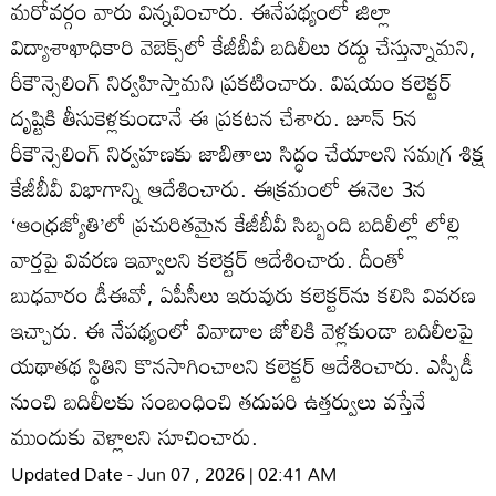
మరోవర్గం వారు విన్నవించారు. ఈనేపథ్యంలో జిల్లా
విద్యాశాఖాధికారి వెబెక్స్‌లో కేజీబీవీ బదిలీలు రద్దు చేస్తున్నామని,
రీకౌన్సెలింగ్‌ నిర్వహిస్తామని ప్రకటించారు. విషయం కలెక్టర్‌
దృష్టికి తీసుకెళ్లకుండానే ఈ ప్రకటన చేశారు. జూన్‌ 5న
రీకౌన్సెలింగ్‌ నిర్వహణకు జాబితాలు సిద్ధం చేయాలని సమగ్ర శిక్ష
కేజీబీవీ విభాగాన్ని ఆదేశించారు. ఈక్రమంలో ఈనెల 3న
‘ఆంధ్రజ్యోతి’లో ప్రచురితమైన కేజీబీవీ సిబ్బంది బదిలీల్లో లోల్లి
వార్తపై వివరణ ఇవ్వాలని కలెక్టర్‌ ఆదేశించారు. దీంతో
బుధవారం డీఈవో, ఏపీసీలు ఇరువురు కలెక్టర్‌ను కలిసి వివరణ
ఇచ్చారు. ఈ నేపథ్యంలో వివాదాల జోలికి వెళ్లకుండా బదిలీలపై
యథాతథ స్థితిని కొనసాగించాలని కలెక్టర్‌ ఆదేశించారు. ఎస్పీడీ
నుంచి బదిలీలకు సంబంధించి తదుపరి ఉత్తర్వులు వస్తేనే
ముందుకు వెళ్లాలని సూచించారు.
Updated Date - Jun 07 , 2026 | 02:41 AM