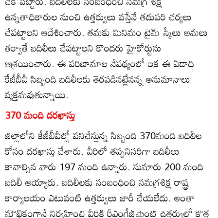
చెక్‌ పెట్టారు. బదిలీలకు సంబంధించి సమగ్ర శిక్ష
ఉన్నతాధికారుల నుంచి ఉత్తర్వులు వస్తేనే తదుపరి చర్యలు
చేపట్టాలని ఆదేశించారు. తమకు మినిమం టైమ్‌ స్కేలు అమలు
తర్వాతే బదిలీలు చేపట్టాలని కొందరు హైకోర్టును
ఆశ్రయించారు. ఈ పరిణామాల నేపథ్యంలో ఇక ఈ ఏడాది
కేజీబీవీ సిబ్బంది బదిలీలకు తెరపడినట్లేనన్న అనుమానాలు
వ్యక్తమవుతున్నాయి.
370 మంది దరఖాస్తు
జిల్లాలోని కేజీబీవీల్లో పనిచేస్తున్న సిబ్బంది 370మంది బదిలీల
కోసం దరఖాస్తు చేశారు. వీరిలో తప్పనిసరిగా బదిలీలు
కావాల్సిన వారు 197 మంది ఉన్నారు. సుమారు 200 మంది
బదిలీ అయ్యారు. బదిలీలకు సంబంధించి సమగ్రశిక్ష రాష్ట్ర
కార్యాలయం ఎటువంటి ఉత్తర్వులు జారీ చేయలేదు. అంతా
మౌఖికంగానే నిర్వహించి వీరికి రీఎంగేజ్‌మెంట్‌ ఉత్తర్వుల్లో కొత్త