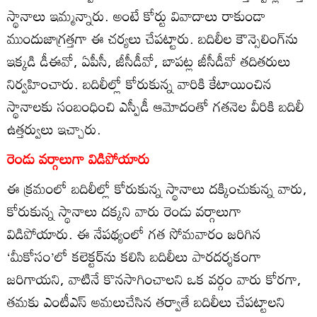
స్థానాలు ఇమ్మన్నారు. అంటే కోర్టు వివాదాలు రాకుండా
ముందుజాగ్రత్తగా ఈ చర్యలు చేపట్టారు. బదిలీల కౌన్సెలింగ్‌ను
ఇక్కడి డీఈవో, ఏపీసీ, జీసీడీవో, బాపట్ల జీసీడీవో తదితరులు
నిర్వహించారు. బదిలీల్లో కోరుకున్న వారికి కేటాయించిన
స్థానాలకు సంబంధించి ఎస్పీడీ ఆమోదంతో గతనెల వీరికి బదిలీ
ఉత్తర్వులు ఇచ్చారు.
రెండు వర్గాలుగా విడిపోయారు
ఈ క్రమంలో బదిలీల్లో కోరుకున్న స్థానాలు దక్కించుకున్న వారు,
కోరుకున్న స్థానాలు దక్కని వారు రెండు వర్గాలుగా
విడిపోయారు. ఈ నేపథ్యంలో గత సోమవారం జరిగిన
‘మీకోసం’లో కలెక్టర్‌ను కలిసి బదిలీలు పారదర్శకంగా
జరిగాయని, వాటినే కొనసాగించాలని ఒక వర్గం వారు కోరగా,
తమకు ఎంటీఎస్‌ అమలుచేసిన తర్వాతే బదిలీలు చేపట్టాలని