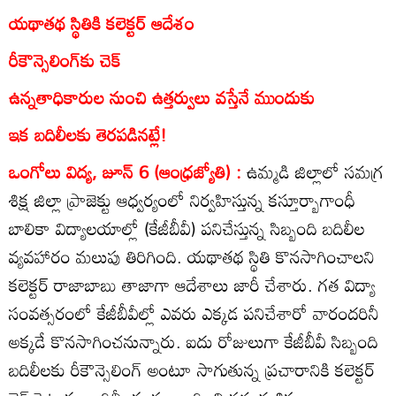
యథాతథ స్థితికి కలెక్టర్‌ ఆదేశం
రీకౌన్సెలింగ్‌కు చెక్‌
ఉన్నతాధికారుల నుంచి ఉత్తర్వులు వస్తేనే ముందుకు
ఇక బదిలీలకు తెరపడినట్లే!
ఒంగోలు విద్య, జూన్‌ 6 (ఆంధ్రజ్యోతి) :
ఉమ్మడి జిల్లాలో సమగ్ర
శిక్ష జిల్లా ప్రాజెక్టు ఆధ్వర్యంలో నిర్వహిస్తున్న కస్తూర్బాగాంధీ
బాలికా విద్యాలయాల్లో (కేజీబీవీ) పనిచేస్తున్న సిబ్బంది బదిలీల
వ్యవహారం మలుపు తిరిగింది. యథాతథ స్థితి కొనసాగించాలని
కలెక్టర్‌ రాజాబాబు తాజాగా ఆదేశాలు జారీ చేశారు. గత విద్యా
సంవత్సరంలో కేజీబీవీల్లో ఎవరు ఎక్కడ పనిచేశారో వారందరినీ
అక్కడే కొనసాగించనున్నారు. ఐదు రోజులుగా కేజీబీవీ సిబ్బంది
బదిలీలకు రీకౌన్సెలింగ్‌ అంటూ సాగుతున్న ప్రచారానికి కలెక్టర్‌