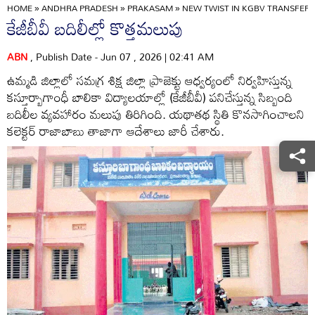
HOME
»
ANDHRA PRADESH
»
PRAKASAM
»
NEW TWIST IN KGBV TRANSFERS
కేజీబీవీ బదిలీల్లో కొత్తమలుపు
ABN
, Publish Date - Jun 07 , 2026 | 02:41 AM
ఉమ్మడి జిల్లాలో సమగ్ర శిక్ష జిల్లా ప్రాజెక్టు ఆధ్వర్యంలో నిర్వహిస్తున్న
కస్తూర్బాగాంధీ బాలికా విద్యాలయాల్లో (కేజీబీవీ) పనిచేస్తున్న సిబ్బంది
బదిలీల వ్యవహారం మలుపు తిరిగింది. యథాతథ స్థితి కొనసాగించాలని
కలెక్టర్‌ రాజాబాబు తాజాగా ఆదేశాలు జారీ చేశారు.