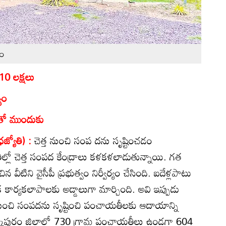
రం
10 లక్షలు
యం
ంతో ముందుకు
రజ్యోతి) :
చెత్త నుంచి సంప దను సృష్టించడం
్లో చెత్త సంపద కేంద్రాలు కళకళలాడుతున్నాయి. గత
న వీటిని వైసీపీ ప్రభుత్వం నిర్వీర్యం చేసింది. ఐదేళ్లపాటు
ర్యకలాపాలకు అడ్డాలుగా మార్చింది. అవి ఇప్పుడు
 నుంచి సంపదను సృష్టించి పంచాయతీలకు ఆదాయాన్ని
్కాపురం జిల్లాల్లో 730 గ్రామ పంచాయతీలు ఉండగా 604