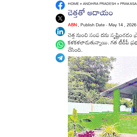
HOME
»
ANDHRA PRADESH
»
PRAKAS
చెత్తతో ఆదాయం
ABN
, Publish Date - May 14 , 202
చెత్త నుంచి సంప దను సృష్టించడం ప
కళకళలాడుతున్నాయి. గత టీడీపీ ప్రభుత
చేసింది.