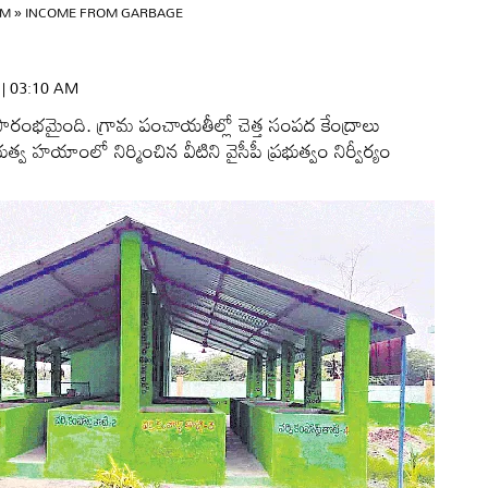
AM
»
INCOME FROM GARBAGE
6 | 03:10 AM
్రారంభమైంది. గ్రామ పంచాయతీల్లో చెత్త సంపద కేంద్రాలు
్వ హయాంలో నిర్మించిన వీటిని వైసీపీ ప్రభుత్వం నిర్వీర్యం