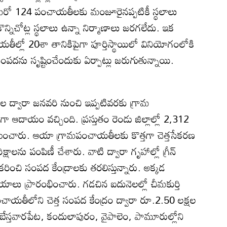
. మరో 124 పంచాయతీలకు మంజూరైనప్పటికీ స్థలాలు
్నిచోట్ల స్థలాలు ఉన్నా నిర్మాణాలు జరగలేదు. ఇక
యతీల్లో 20శా తానికిపైగా పూర్తిస్థాయిలో వినియోగంలోకి
సంపదను సృష్టించేందుకు ఏర్పాట్లు జరుగుతున్నాయి.
ద్రాల ద్వారా జనవరి నుంచి ఇప్పటివరకు గ్రామ
ఆదాయం వచ్చింది. ప్రస్తుతం రెండు జిల్లాల్లో 2,312
యమించారు. ఆయా గ్రామపంచాయతీలకు కొత్తగా చెత్తసేకరణ
ిక్షాలను పంపిణీ చేశారు. వాటి ద్వారా గృహాల్లో గ్రీన్‌
ేకరించి సంపద కేంద్రాలకు తరలిస్తున్నారు. అక్కడ
్రయాలు ప్రారంభించారు. గడచిన ఐదునెలల్లో చీమకుర్తి
ాయతీలోని చెత్త సంపద కేంద్రం ద్వారా రూ.2.50 లక్షల
్తవారపేట, కందులాపురం, వైపాలెం, పామూరుల్లోని