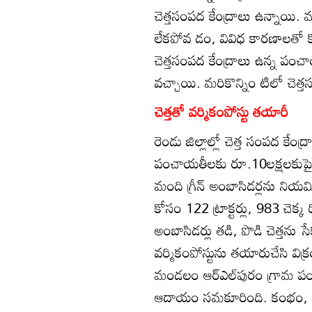
చెత్తసంపద కేంద్రాలు ఉన్నాయి
లేకపోవ డం, వివిధ కారణాలతో కొన
చెత్తసంపద కేంద్రాలు ఉన్న పంచా
వచ్చాయి. మరికొన్నిం టిలో చెత్త
చెత్తతో వర్మికంపోస్టు తయారీ
రెండు జిల్లాల్లో చెత్త సంపద కేం
పంచాయతీలకు రూ.10లక్షలకుపైగా 
మంది గ్రీన్‌ అంబాసిడర్లను ని
కోసం 122 ట్రాక్టర్లు, 983 చెక్క ర
అంబాసిడర్లు తడి, పొడి చెత్తను స
వర్మికంపోస్టును తయారుచేసి విక
మండలం ఆర్‌ఎల్‌పురం గ్రామ పంచ
ఆదాయం సమకూరింది. కంభం, బేస