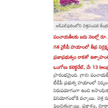
ఆర్‌ఎల్‌పురంలోని చెత్తసంపద కేంద్
పంచాయతీలకు ఐదు నెలల్లో రూ.
గత వైసీపీ హయాంలో తీవ్ర నిర్లక్ష్
ప్రజాప్రభుత్వం రాకతో ఉత్సాహ
ఒంగోలు కలెక్టరేట్‌, మే 13 (ఆంధ్
ప్రారంభమైంది. గ్రామ పంచాయతీల
టీడీపీ ప్రభుత్వ హయాంలో నిర్మించి
నిరుపయోగంగా ఉంచి అసాంఘిక కా
వినియోగంలోకి వచ్చాయి. చెత్త
పెంచుతున్నాయి. ప్రకాశం, మార