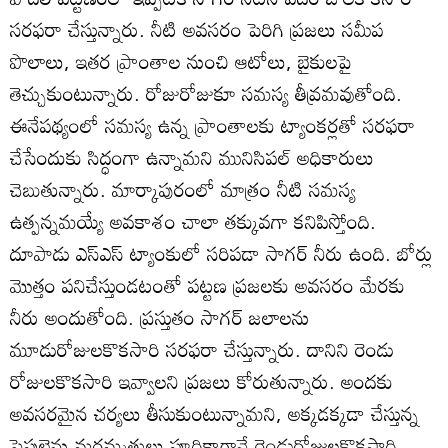
సరఫరా చేస్తున్నారు. నీటి అవసరం పెరిగి ప్రజలు సమీప
పొలాలు, ఇతర ప్రాంతాల నుంచి ఆటోలు, బైకులపై
తెచ్చుకుంటున్నారు. రోజురోజుకూ సమస్య తీవ్రమవుతోంది.
ఈనేపథ్యంలో సమస్య ఉన్న ప్రాంతాలకు ట్యాంకర్లతో సరఫరా
చేసేందుకు సిద్ధంగా ఉన్నామని మునిసిపల్‌ అధికారులు
చెబుతున్నారు. మార్కాపురంలో మాత్రం నీటి సమస్య
ఉత్పన్నమయ్యే అవకాశం చాలా తక్కువగా కనిపిస్తోంది.
దూపాడు ఎస్‌ఎస్‌ ట్యాంకులో సరిపడా సాగర్‌ నీరు ఉంది. బోర్లు
మొత్తం పనిచేస్తుండటంతో పట్టణ ప్రజలకు అవసరం మేరకు
నీరు అందుతోంది. ప్రస్తుతం సాగర్‌ జలాలను
మూడురోజులకొకసారి సరఫరా చేస్తున్నారు. దానిని రెండు
రోజులకొకసారి ఇవ్వాలని ప్రజలు కోరుతున్నారు. అందకు
అవసరమైన చర్యలు తీసుకుంటున్నామని, అక్కడక్కడా చేస్తున్న
పైపులైను మరమ్మతులు పూర్తికాగానే రెండురోజులకొకసారి