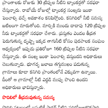
ప్రాంతాలకు రోజుకు 30 ట్రిప్పుల నీటిని ట్యాంకర్లతో సరఫరా
చేస్తున్నారు. రాబోయే రోజుల్లో ట్యాంకర్ల సంఖ్యను ఇంకా
పెంచాల్సి వచ్చే అవకాశం కనిపిస్తోంది. కనిగిరిలో నీటి సమస్య
జటిలంగా మారుతోంది. మార్చికి ముందు దాదాపు 120 ట్రిప్పుల
నీరు ట్యాంకర్లతో సరఫరా చేశారు. ప్రస్తుతం ఎండల తీవ్రత
పెరుగుతున్న దృష్ట్యా ఇక్కడ తాగునీటి కోసం పురపాలక సంఘం
ఆధ్వర్యంలో ఇప్పుడు ప్రతిరోజూ 160 ట్రిప్పుల నీటిని సరఫరా
చేస్తున్నారు. ఈ సంఖ్య ఇంకా పెంచాల్సి వస్తుందని అధికారులు
చెబుతున్నారు. భూగర్భ జలాలు తగ్గుముఖం పడుతున్న
గ్రామాలు కూడా కనిగిరి ప్రాంతంలోనే ఎక్కువగా ఉన్నాయి.
దీంతో ఆ గ్రామాల్లో నీటి ఎద్దడి ముప్పు పొంచి ఉందని
అధికారులు భావిస్తున్నారు.
పొదిలిలో తీవ్రమవుతున్న సమస్య
పొదిలి పట్టణంలో ఇప్పటికే సాగర్‌ నీటిని పదిరోజులకొకసారి