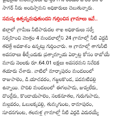
సాగర్‌ నీరు అందిస్తామని అధికారులు చెబుతున్నారు.
సమస్య ఉత్పన్నమవుతుందని గుర్తించిన గ్రామాలు ఇవే..
జిల్లాలో గ్రామీణ నీటిపారుదల శాఖ అధికారులు సర్వే
నిర్వహించి మొత్తం 4 మండలాల్లోని 24 గ్రామాల్లో నీటి ఎద్దడి
తలెత్తే అవకాశం ఉన్నట్లు గుర్తించారు. ఆ గ్రామాల్లో తాగునీటి
అవసరాలు తీర్చేందుకు ప్రత్యామ్నాయ ఏర్పాట్ల కోసం రాబోయే
మూడు నెలలకు రూ.64.01 లక్షలు అవసరమని నివేదిక
తయారు చేశారు. వాటిలో మార్కాపురం మండలంలో
రాజుపాలెం, డి.యాచవరం, గజ్జలకొండ, పడమటిపల్లి
ఉన్నాయి. పొదిలి మండలంలో ఈగలపాడు, జువ్వలేరు,
దొండ్లేరు, కొండాయపాలెం, సలకనూతల, గురుగుపాడు,
మల్లవరం, ఓబులక్కపల్లి, తుమ్మగుంట, రామాపురం,
సూదనగుంట, తలమళ్ల గ్రామాల్లో నీటి ఎద్దడి ఎదురయ్యే