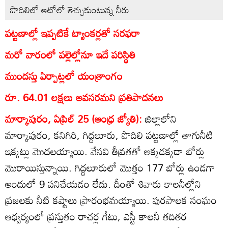
పొదిలిలో ఆటోలో తెచ్చుకుంటున్న నీరు
పట్టణాల్లో ఇప్పటికే ట్యాంకర్లతో సరఫరా
మరో వారంలో పల్లెల్లోనూ ఇదే పరిస్థితి
ముందస్తు ఏర్పాట్లలో యంత్రాంగం
రూ. 64.01 లక్షలు అవసరమని ప్రతిపాదనలు
మార్కాపురం, ఏప్రిల్‌ 25 (ఆంధ్ర జ్యోతి):
జిల్లాలోని
మార్కాపురం, కనిగిరి, గిద్దలూరు, పొదిలి పట్టణాల్లో తాగునీటి
ఇక్కట్లు మొదలయ్యాయి. వేసవి తీవ్రతతో అక్కడక్కడా బోర్లు
మొరాయిస్తున్నాయి. గిద్దలూరులో మొత్తం 177 బోర్లు ఉండగా
అందులో 9 పనిచేయడం లేదు. దీంతో శివారు కాలనీల్లోని
ప్రజలకు నీటి కష్టాలు ప్రారంభమయ్యాయి. పురపాలక సంఘం
ఆధ్వర్యంలో ప్రస్తుతం రాచర్ల గేటు, ఎస్టీ కాలనీ తదితర