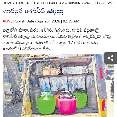
HOME
»
ANDHRA PRADESH
»
PRAKASAM
»
DRINKING WATER PROBLEMS ST
మొదలైన తాగునీటి ఇక్కట్లు
ABN
, Publish Date - Apr 26 , 2026 | 02:39 AM
జిల్లాలోని మార్కాపురం, కనిగిరి, గిద్దలూరు, పొదిలి పట్టణాల్లో
తాగునీటి ఇక్కట్లు మొదలయ్యాయి. వేసవి తీవ్రతతో అక్కడక్కడా బోర్లు
మొరాయిస్తున్నాయి. గిద్దలూరులో మొత్తం 177 బోర్లు ఉండగా
అందులో 9 పనిచేయడం లేదు.