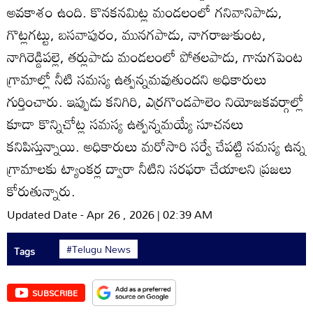
అవకాశం ఉంది. కొనకనమిట్ల మండలంలో గనివానిపాడు,
గొట్లగట్టు, బసవాపురం, మునగపాడు, నాగరాజుకుంట,
నాగిరెడ్డిపల్లె, తర్లుపాడు మండలంలో పోతలపాడు, గానుగపెంట
గ్రామాల్లో నీటి సమస్య ఉత్పన్నమవుతుందని అధికారులు
గుర్తించారు. ఇప్పుడు కనిగిరి, ఎర్రగొండపాలెం నియోజకవర్గాల్లో
కూడా కొన్నిచోట్ల సమస్య ఉత్పన్నమయ్యే సూచనలు
కనిపిస్తున్నాయి. అధికారులు మరోసారి సర్వే చేపట్టి సమస్య ఉన్న
గ్రామాలకు ట్యాంకర్ల ద్వారా నీటిని సరఫరా చేయాలని ప్రజలు
కోరుతున్నారు.
Updated Date - Apr 26 , 2026 | 02:39 AM
#Telugu News
Tags
SUBSCRIBE