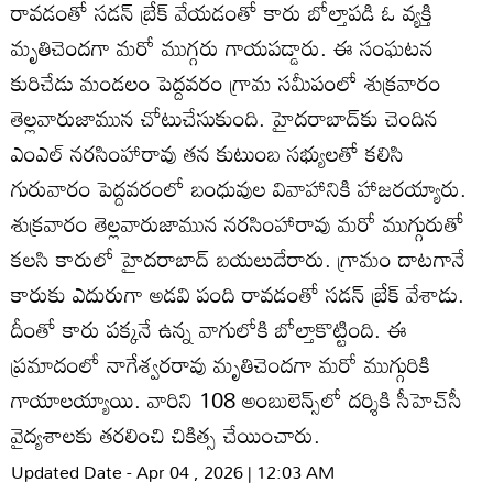
రావడంతో సడన్‌ బ్రేక్‌ వేయడంతో కారు బోల్తాపడి ఓ వ్యక్తి
మృతిచెందగా మరో ముగ్గరు గాయపడ్డారు. ఈ సంఘటన
కురిచేడు మండలం పెద్దవరం గ్రామ సమీపంలో శుక్రవారం
తెల్లవారుజామున చోటుచేసుకుంది. హైదరాబాద్‌కు చెందిన
ఎంఎల్‌ నరసింహారావు తన కుటుంబ సభ్యులతో కలిసి
గురువారం పెద్దవరంలో బంధువుల వివాహానికి హాజరయ్యారు.
శుక్రవారం తెల్లవారుజామున నరసింహారావు మరో ముగ్గురుతో
కలసి కారులో హైదరాబాద్‌ బయలుదేరారు. గ్రామం దాటగానే
కారుకు ఎదురుగా అడవి పంది రావడంతో సడన్‌ బ్రేక్‌ వేశాడు.
దీంతో కారు పక్కనే ఉన్న వాగులోకి బోల్తాకొట్టింది. ఈ
ప్రమాదంలో నాగేశ్వరరావు మృతిచెందగా మరో ముగ్గురికి
గాయాలయ్యాయి. వారిని 108 అంబులెన్స్‌లో దర్శికి సీహెచ్‌సీ
వైద్యశాలకు తరలించి చికిత్స చేయించారు.
Updated Date - Apr 04 , 2026 | 12:03 AM