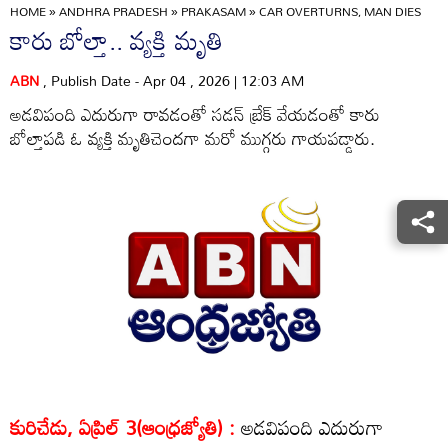
HOME
»
ANDHRA PRADESH
»
PRAKASAM
»
CAR OVERTURNS, MAN DIES
కారు బోల్తా.. వ్యక్తి మృతి
ABN
, Publish Date - Apr 04 , 2026 | 12:03 AM
అడవిపంది ఎదురుగా రావడంతో సడన్‌ బ్రేక్‌ వేయడంతో కారు
బోల్తాపడి ఓ వ్యక్తి మృతిచెందగా మరో ముగ్గరు గాయపడ్డారు.
కురిచేడు, ఏప్రిల్‌ 3(ఆంధ్రజ్యోతి) :
అడవిపంది ఎదురుగా