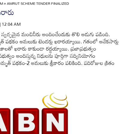
AM
»
AMRUT SCHEME TENDER FINALIZED
ఖరారు
 | 12:04 AM
లకు స్వచ్ఛమైన మంచినీరు అందించేందుకు తొలి అడుగు పడింది.
త్‌ పథకం అమలుకు టెండర్లు ఖరారయ్యాయి. గతంలో అనేకసార్లు
కారణాలతో ఖరారు కాకుండా రద్దయ్యాయి. ప్రజాప్రభుత్వం
్రభుత్వం అందిస్తున్న నిధులను పూర్తిగా సద్వినియోగం
ృత్‌ పథకం-2 అమలుకు శ్రీకారం పలికింది. పదిరోజుల క్రితం