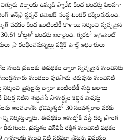
చిత్తూరు జిల్లాలకు ఉమ్మడి ప్యాకేజి కింద టెండర్లు పిలవగా
ఇన్‌ఫ్రాస్ట్రక్చర్‌ లిమిటెడ్‌ సంస్థ టెండర్‌ దక్కించుకుంది.
మృత్‌ పథకం కింద ఇంటింటికీ కొళాయి నిర్మించి స్వచ్ఛమైన
.61 కోట్లతో టెండరు ఖరారైంది. త్వరలో అగ్రిమెంట్‌
నులు ప్రారంభించనున్నట్లు పబ్లిక్‌ హెల్త్‌ అధికారులు
 40వేల మంది ప్రజలకు ఈపథకం ద్వారా స్వచ్ఛమైన మంచినీరు
 ముండ్లమూరు మండలం పులిపాడు చెరువును మంచినీటి
డ్లు నిర్మించి పైపులైన్లు ద్వారా ఇంటింటికీ శుద్ధి జలాలు
ీటర్ల నీటిని శుద్ధిచేసే సామర్థ్యం కల్గిన మిషన్లు
ుదలను అంచనావేసి భవిష్యత్తులో 30 సంవత్సరాల వరకు
 నిర్మిస్తున్నారు. ఈపథకం అమల్లోకి వస్తే దర్శి ప్రాంత
ా తీరుతుంది. ప్రస్తుతం ఎన్‌ఏపీ రక్షిత మంచినీటి పథకం
29 గ్రామాలకు మంచి నీటి సరఫరా చేస్తున్న విషయం