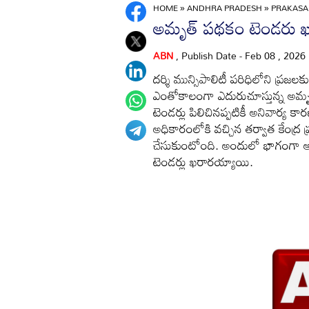
HOME
»
ANDHRA PRADESH
»
PRAKAS
అమృత్‌ పథకం టెండరు 
ABN
, Publish Date - Feb 08 , 2026
దర్శి మున్సిపాలిటీ పరిధిలోని ప్రజ
ఎంతోకాలంగా ఎదురుచూస్తున్న అమృ
టెండర్లు పిలిచినప్పటికీ అనివార్య 
అధికారంలోకి వచ్చిన తర్వాత కేంద్ర ప
చేసుకుంటోంది. అందులో భాగంగా అమ
టెండర్లు ఖరారయ్యాయి.