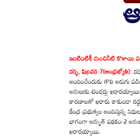
ఇంటింటికీ మంచినీటి కొళాయి 
దర్శి, ఫిబ్రవరి 7(ఆంధ్రజ్యోతి):
దర
అందించేందుకు తొలి అడుగు పడ
అమలుకు టెండర్లు ఖరారయ్యాయి. గ
కారణాలతో ఖరారు కాకుండా రద్దయ
కేంద్ర ప్రభుత్వం అందిస్తున్న న
భాగంగా అమృత్‌ పథకం-2 అమలుకు 
ఖరారయ్యాయి.