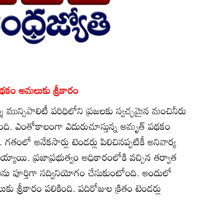
పథకం అమలుకు శ్రీకారం
్శి మున్సిపాలిటీ పరిధిలోని ప్రజలకు స్వచ్ఛమైన మంచినీరు
ింది. ఎంతోకాలంగా ఎదురుచూస్తున్న అమృత్‌ పథకం
తంలో అనేకసార్లు టెండర్లు పిలిచినప్పటికీ అనివార్య
్యాయి. ప్రజాప్రభుత్వం అధికారంలోకి వచ్చిన తర్వాత
ిధులను పూర్తిగా సద్వినియోగం చేసుకుంటోంది. అందులో
శ్రీకారం పలికింది. పదిరోజుల క్రితం టెండర్లు