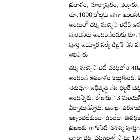
ప్రకాశం, మార్కాపురం, నెల్లూరు, 
రూ.1090 కోట్లకు మెగా ఇంజనీరింగ్‌ 
అందులో దర్శి మున్సిపాలిటీకి అ
మంచినీరు అందించేందుకు రూ.130
పూర్తి అయ్యాక సర్వే డిజైన్‌ చేసి ప
తెలిపారు.
దర్శి మున్సిపాలిటీ పరిధిలోని
అందించే అవకాశం కల్గుతుంది.
చెరువుగా అభివృద్ధి చేసి ఫిల్టర్‌ బె
అందిస్తారు. రోజుకు 13 మిలియన్‌ ల
ఏర్పాటుచేస్తారు. జనాభా పెరుగ
ఇబ్బందిలేకుండా ఉండేలా ఈపథకాన్ని
ప్రజలకు తాగునీటి సమస్య పూర్తిగ
ద్వారా దర్శి పట్టణంతో పాటు 1