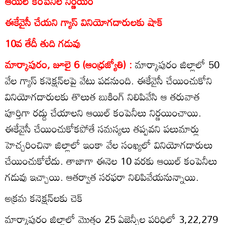
ఆయిల్‌ కంపెనీల నిర్ణయం
ఈకేవైసీ చేయని గ్యాస్‌ వినియోగదారులకు షాక్‌
10వ తేదీ తుది గడువు
మార్కాపురం, జూలై 6 (ఆంధ్రజ్యోతి) :
మార్కాపురం జిల్లాలో 50
వేల గ్యాస్‌ కనెక్షన్‌లపై వేటు పడనుంది. ఈకేవైసీ చేయించుకోని
వినియోగదారులకు తొలుత బుకింగ్‌ నిలిపివేసి ఆ తరువాత
పూర్తిగా రద్దు చేయాలని ఆయిల్‌ కంపెనీలు నిర్ణయించాయి.
ఈకేవైసీ చేయించుకోకపోతే సమస్యలు తప్పవని పలుమార్లు
హెచ్చరించినా జిల్లాలో ఇంకా వేల సంఖ్యలో వినియోగదారులు
చేయించుకోలేదు. తాజాగా ఈనెల 10 వరకు ఆయిల్‌ కంపెనీలు
గడువు ఇచ్చాయి. ఆతర్వాత సరఫరా నిలిపివేయనున్నాయి.
అక్రమ కనెక్షన్‌లకు చెక్‌
మార్కాపురం జిల్లాలో మొత్తం 25 ఏజెన్సీల పరిధిలో 3,22,279