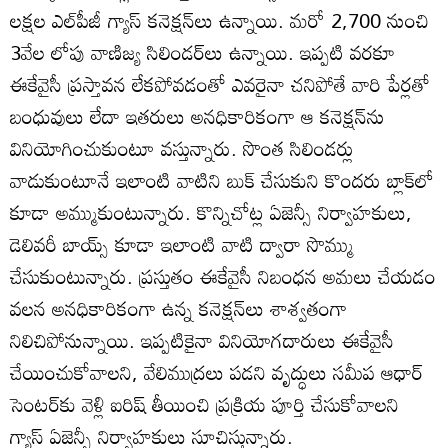
లక్షల ఎల్‌పీజీ గ్యాస్‌ కనెక్షన్‌లు ఉన్నాయి. మరో 2,700 నుంచి
3వేల లోపు వాణిజ్య సిలిండర్‌లు ఉన్నాయి. ఇప్పటి వరకూ
ఈకేవైసీ ప్రస్తావన లేకపోవడంతో ఎవరైనా చనిపోతే వారి పేర్లతో
బంధువులు లేదా ఇతరులు అనధికారికంగా ఆ కనెక్షన్‌ను
వినియోగించుకుంటూ వస్తున్నారు. సొంత సిలిండర్లు
వాడుకుంటూనే ఇలాంటి వాటిని బుక్‌ చేసుకుని కొందరు బ్లాక్‌లో
కూడా అమ్ముకుంటున్నారు. కొన్నిచోట్ల ఏజెన్సీ నిర్వాహకులు,
డెలివరీ బాయ్స్‌ కూడా ఇలాంటి వాటి ద్వారా సొమ్ము
చేసుకుంటున్నారు. ప్రస్తుతం ఈకేవైసీ నిబంధన అమలు చేయడం
వలన అనధికారికంగా ఉన్న కనెక్షన్‌లు శాశ్వతంగా
నిలిచిపోనున్నాయి. ఇప్పటికైనా వినియోగదారులు ఈకేవైసీ
చేయించుకోవాలని, వేలిముద్రలు పడని వృద్ధులు సమీప ఆధార్‌
సెంటర్‌కు వెళ్లి ఐరిష్‌ తీయించి ప్రక్రియ పూర్తి చేసుకోవాలని
గ్యాస్‌ ఏజెన్సీ నిర్వాహకులు సూచిస్తున్నారు.