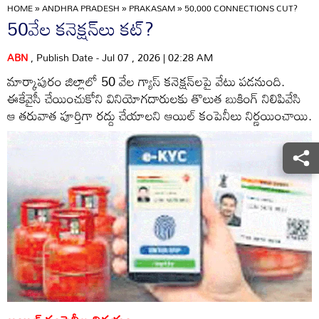
HOME
»
ANDHRA PRADESH
»
PRAKASAM
»
50,000 CONNECTIONS CUT?
50వేల కనెక్షన్‌లు కట్‌?
ABN
, Publish Date - Jul 07 , 2026 | 02:28 AM
మార్కాపురం జిల్లాలో 50 వేల గ్యాస్‌ కనెక్షన్‌లపై వేటు పడనుంది.
ఈకేవైసీ చేయించుకోని వినియోగదారులకు తొలుత బుకింగ్‌ నిలిపివేసి
ఆ తరువాత పూర్తిగా రద్దు చేయాలని ఆయిల్‌ కంపెనీలు నిర్ణయించాయి.