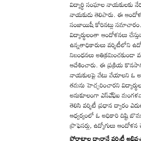
విద్యార్థి సంఘాల నాయకులకు నేరుగ
నాయకుడు తెలిపారు. ఈ ఆందోళన
సంజాయిషీ కోరినట్లు సమాచారం. స్ప
విద్యార్థులంతా ఆందోళనలు చేస్త
ఉన్నతాధికారులు వర్శిటీలోని ఉద్
నిబంధనలు అతిక్రమించకుండా వర్శిట
ఆదేశించారు. ఈ ప్రక్రియ కొనసాగు
నాయకులపై వేటు వేయాలని ఓ అధి
తమను హెచ్చరించారని విద్యార్థ
అనుకూలంగా ఎస్‌ఎ్‌ఫఐ మంగళవార
తెలిసి వర్శిటీ ప్రధాన ద్వారం ఎద
ఆధ్వర్యంలో ఓ అధికారి దిష్టి
ప్రొఫెసర్లు, ఉద్యోగులు ఆందోళన 
పోరాటాల ద్వారానే వర్శిటీ అభివృద్ధ