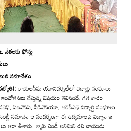
థిఽ నేతలకు ఫోన్లు
రులు
ేబుల్‌ సమావేశం
జ్యోతి):
రాయలసీమ యూనివర్సిటీలో విద్యార్థి సంఘాలు
గా ఆందోళనలు చేస్తున్న విషయం తెలిసిందే. గత వారం
ఎఫ్‌, ఏఐఎ్‌సఏ, పీడీఎ్‌సయూ, ఆర్‌పీఎఫ్‌ విద్యార్థి సంఘాలు
సెంబ్లీ సమావేశాల సందర్భంగా ఈ ఉద్యమాలపై విద్యాశాఖ
రులు ఆరా తీశారు. శ్యాప్‌ ఎండీ అనిమిని రవి నాయుడు