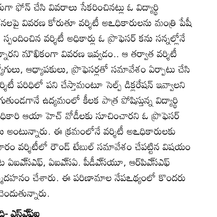
ా ఫోన్‌ చేసి వివరాలు సేకరించినట్లు ఓ విద్యార్థి
లపై వివరణ కోరుతూ వర్శిటీ అఽధికారులను మంత్రి పేషీ
ందించిన వర్శిటీ అధికార్లు ఓ ప్రొఫెసర్‌ కను సన్నల్లోనే
ున్నారని మౌఖికంగా వివరణ ఇవ్వడం.. ఆ తర్వాత వర్శిటీ
యోగులు, ఆధ్యాపకులు, ప్రొఫెసర్లతో సమావేశం ఏర్పాటు చేసి
ీ పరిధిలో పని చేస్తామంటూ సెల్ప్‌ డిక్లరేషన్‌ ఇవ్వాలని
తుండగానే ఉద్యమంలో కీలక పాత్ర పోషిస్తున్న విద్యార్థి
కారి ఆయా హెచ్‌ వోడీలకు సూచించారని ఓ ప్రొఫెసర్‌
ులు అంటున్నారు. ఈ క్రమంలోనే వర్శిటీ అఽధికారులకు
ం వర్శిటీలో రౌండ్‌ టేబుల్‌ సమావేశం చేపట్టిన విషయం
ుట ఏఐఎ్‌సఎఫ్‌, ఏఐఎ్‌సఏ. పీడీఎ్‌సయూ, ఆర్‌పిఎ్‌సఎఫ్‌
 బొమ్మదహనం చేశారు. ఈ పరిణామాల నేపఽథ్యంలో కొందరు
చెందుతున్నారు.
ి- ఎస్‌ఎ్‌ఫఐ