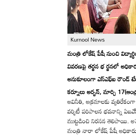
Kurnool News
మంత్రి లోకేష్‌ పేషీ నుంచి విద్యార్
వివరణపై తర్జన భ ర్జనలో అధికా
అనుకూలంగా ఎస్‌ఎఫ్‌ఐ రౌండ్‌ ట
కర్నూలు అర్బన్‌, మార్చి 17(ఆంధ్ర
అవినీతి, అక్రమాలకు వ్యతిరేకం
వర్శిటీ పరిపాలన భవనాన్ని ఏఐఎ్‌స
ముట్టడించి నిరసన తెలిపాయి. అ
మంత్రి నారా లోకేష్‌ పేషీ అధికా