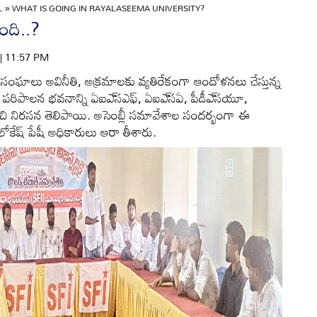
L
»
WHAT IS GOING IN RAYALASEEMA UNIVERSITY?
ది..?
 | 11:57 PM
 సంఘాలు అవినీతి, అక్రమాలకు వ్యతిరేకంగా ఆందోళనలు చేస్తున్న
 పరిపాలన భవనాన్ని ఏఐఎ్‌సఎఫ్‌, ఏఐఎ్‌సఏ, పీడీఎ్‌సయూ,
టడించి నిరసన తెలిపాయి. అసెంబ్లీ సమావేశాల సందర్భంగా ఈ
ోకేష్‌ పేషీ అధికారులు ఆరా తీశారు.