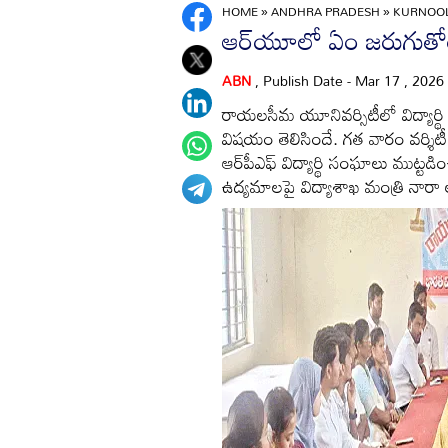
HOME
»
ANDHRA PRADESH
»
KURNOO
ఆర్‌యూలో ఏం జరుగుతోం
ABN
, Publish Date - Mar 17 , 2026
రాయలసీమ యూనివర్సిటీలో విద్యార్థి
విషయం తెలిసిందే. గత వారం వర్శిటీ
ఆర్‌పీఎఫ్‌ విద్యార్థి సంఘాలు ముట్
ఉద్యమాలపై విద్యాశాఖ మంత్రి నారా ల