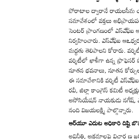
పోరాటాల ద్వారానే రాయలసీమ యూని
సమావేశంలో వక్తలు అభిప్రాయప
సెంటర్‌ ప్రాంగణంలో ఎస్‌ఎ్‌ఫఐ ఆధ
నిర్వహించారు. ఎస్‌ఎ్‌ఫఐ ఆఽధ్
మద్దతు తెలిపాలని కోరారు. వర్శి
వర్శిటీలో ఖాళీగా ఉన్న ఫ్రొఫెసర్
నూతన భవనాలు, నూతన కోర్సులు,
ఈ సమావేశానికి వర్శిటీ ఎస్‌ఎ్‌ఫఐ
రవీ, జిల్లా కాంగ్రెస్‌ కమిటీ అధ్యక్ష
అసోసియేషన్‌ నాయకుడు నగేష్‌, ఎస్సీ
నంది విజయలక్ష్మి పాల్గొన్నారు.
ఆర్‌యూ ఎదుట అధికారి దిష్టి 
అవినీతి, అక్రమాలపై విచార ణ జర