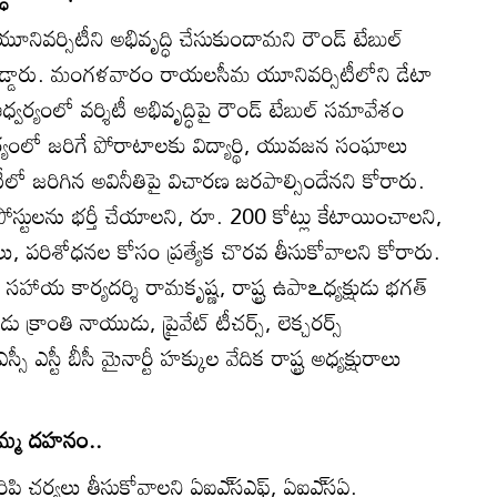
వర్సిటీని అభివృద్ధి చేసుకుందామని రౌండ్‌ టేబుల్‌
డ్డారు. మంగళవారం రాయలసీమ యూనివర్సిటీలోని డేటా
్వర్యంలో వర్శిటీ అభివృద్ధిపై రౌండ్‌ టేబుల్‌ సమావేశం
వర్యంలో జరిగే పోరాటాలకు విద్యార్థి, యువజన సంఘాలు
టీలో జరిగిన అవినీతిపై విచారణ జరపాల్సిందేనని కోరారు.
‌ పోస్టులను భర్తీ చేయాలని, రూ. 200 కోట్లు కేటాయించాలని,
 పరిశోధనల కోసం ప్రత్యేక చొరవ తీసుకోవాలని కోరారు.
 సహాయ కార్యదర్శి రామకృష్ణ, రాష్ట్ర ఉపాఽధ్యక్షుడు భగత్‌
ుడు క్రాంతి నాయుడు, ప్రైవేట్‌ టీచర్స్‌, లెక్చరర్స్‌
 ఎస్టీ బీసీ మైనార్టీ హక్కుల వేదిక రాష్ట్ర అధ్యక్షురాలు
బొమ్మ దహనం..
ిపి చర్యలు తీసుకోవాలని ఏఐఎ్‌సఎఫ్‌, ఏఐఎ్‌సఏ.