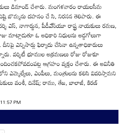
నాయకులు డిమాండ్‌ చేశారు. మంగళవారం రాయలసీమ
ిష్టి బొమ్మను దహనం చే సి, నిరసన తెలిపారు. ఈ
దర్శి ఎస్‌, నాగార్జున, పీడీఎ్‌సయూ రాష్ట్ర నాయకులు రమణ,
నాగరాజు మాట్లాడుతూ ఓ అధికారి నిధులను అడ్డగోలుగా
ీనిపై ఎన్నిసార్లు ఫిర్యాదు చేసినా ఉన్నతాధికారులు
ని అన్నారు. వర్శిటీ భూముల అక్రమణలు రోజు రోజుకూ
్పందించకపోవడంపట్ల ఆగ్రహం వ్యక్తం చేశారు. ఈ అవినీతి
లోని ఎమ్మెల్యేలు, ఎంపీలు, మంత్రులను కలిసి వివరిస్తామని
ులు వంశీ, దినేష్‌; రాము, తేజ, బాలాజీ, కిరణ్‌
| 11:57 PM