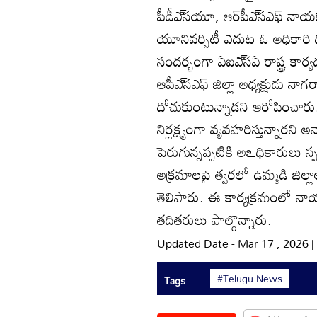
పీడీఎ్‌సయూ, ఆర్‌పీఎ్‌సఎఫ్‌ 
యూనివర్సిటీ ఎదుట ఓ అధికారి ద
సందర్భంగా ఏఐఎ్‌సఏ రాష్ట్ర కార్య
ఆపీఎ్‌సఎఫ్‌ జిల్లా అధ్యక్షుడు 
దోచుకుంటున్నాడని ఆరోపించారు. ద
నిర్లక్ష్యంగా వ్యవహరిస్తున్నార
పెరుగున్నప్పటికి అఽధికారులు స
అక్రమాలపై త్వరలో ఉమ్మడి జిల్లా
తెలిపారు. ఈ కార్యక్రమంలో నాయక
తదితరులు పాల్గొన్నారు.
Updated Date - Mar 17 , 2026 
#Telugu News
Tags