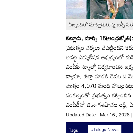
సిబ్బందితో మాట్లాడుతున్న జడ్పీ సీ
కల్లూరు, మార్చి 15(ఆంధ్రజ్యోతి)
ప్రభుత్వం చర్యలు చేపట్టిందని కర
అడల్ట్‌ ఎడ్యుకేషన ఆధ్వర్యంలో
ఎంపీపీ స్కూల్లో నిర్వహించిన అక్ష
డ్వామా, జిల్లా రూరల్‌ డెవల ప్‌ 
మొత్తం 4,070 మంది హాజరైనట్లు
సంకల్పంతో ప్రభుత్వం కల్పించి
ఎంపీడీవో జి.నాగశేషాచల రెడ్డి, 
Updated Date - Mar 16 , 2026 
#Telugu News
Tags