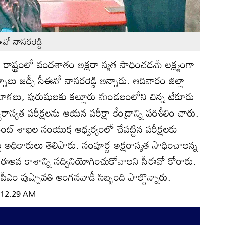
ఈవో నాసరరెడ్డి
:
రాష్ట్రంలో వందశాతం అక్షరా స్యత సాధించడమే లక్ష్యంగా
్నూలు జడ్పీ సీఈవో నాసరరెడ్డి అన్నారు. ఆదివారం జిల్లా
 మహిళలు, పురుషులకు కల్లూరు మండలంలోని చిన్న టేకూరు
్యరాస్యత పరీక్షలను ఆయన పరీక్షా కేంద్రాన్ని పరిశీలిం చారు.
మెంట్‌ శాఖల సంయుక్త ఆధ్వర్యంలో చేపట్టిన పరీక్షలకు
 అధికారులు తెలిపారు. సంపూర్ణ అక్షరాస్యత సాధించాలన్న
న ఈఅవ కాశాన్ని సద్వినియోగించుకోవాలని సీఈవో కోరారు.
ఏపీఎం పుష్పావతి అంగనవాడీ సిబ్బంది పాల్గొన్నారు.
| 12:29 AM