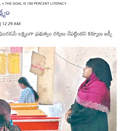
L
»
THE GOAL IS 100 PERCENT LITERACY.
ష్యం
 | 12:29 AM
ించడమే లక్ష్యంగా ప్రభుత్వం చర్యలు చేపట్టిందని కర్నూలు జడ్పీ