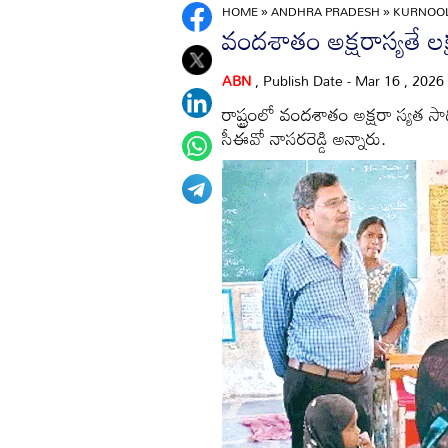
HOME
»
ANDHRA PRADESH
»
KURNOO
వందశాతం అక్షరాస్యతే లక్
ABN
, Publish Date - Mar 16 , 2026
రాష్ట్రంలో వందశాతం అక్షరా స్యత సాధ
సీఈవో నాసరరెడ్డి అన్నారు.