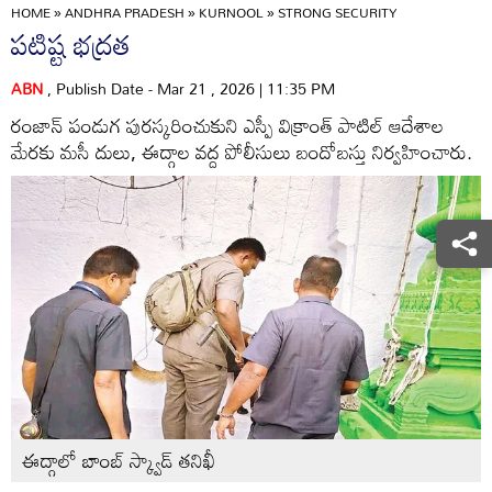
HOME
»
ANDHRA PRADESH
»
KURNOOL
»
STRONG SECURITY
పటిష్ట భద్రత
ABN
, Publish Date - Mar 21 , 2026 | 11:35 PM
రంజాన్‌ పండుగ పురస్కరించుకుని ఎస్పీ విక్రాంత్‌ పాటిల్‌ ఆదేశాల
మేరకు మసీ దులు, ఈద్గాల వద్ద పోలీసులు బందోబస్తు నిర్వహించారు.
ఈద్గాలో బాంబ్‌ స్క్వాడ్‌ తనిఖీ