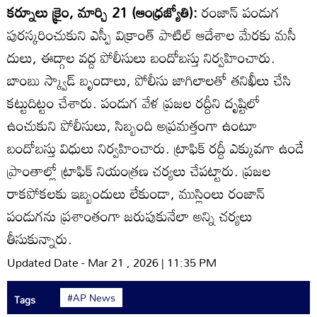
కర్నూలు క్రైం, మార్చి 21 (ఆంధ్రజ్యోతి):
రంజాన్‌ పండుగ
పురస్కరించుకుని ఎస్పీ విక్రాంత్‌ పాటిల్‌ ఆదేశాల మేరకు మసీ
దులు, ఈద్గాల వద్ద పోలీసులు బందోబస్తు నిర్వహించారు.
బాంబు స్క్వాడ్‌ బృందాలు, పోలీసు జాగిలాలతో తనిఖీలు చేసి
కట్టుదిట్టం చేశారు. పండుగ వేళ ప్రజల రద్దీని దృష్టిలో
ఉంచుకుని పోలీసులు, సిబ్బంది అప్రమత్తంగా ఉంటూ
బందోబస్తు విధులు నిర్వహించారు. ట్రాఫిక్‌ రద్దీ ఎక్కువగా ఉండే
ప్రాంతాల్లో ట్రాఫిక్‌ నియంత్రణ చర్యలు చేపట్టారు. ప్రజల
రాకపోకలకు ఇబ్బందులు లేకుండా, ముస్లింలు రంజాన్‌
పండుగను ప్రశాంతంగా జరుపుకునేలా అన్ని చర్యలు
తీసుకున్నారు.
Updated Date - Mar 21 , 2026 | 11:35 PM
#AP News
Tags