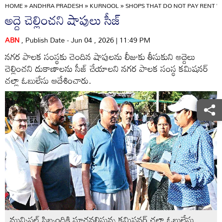
HOME
»
ANDHRA PRADESH
»
KURNOOL
»
SHOPS THAT DO NOT PAY RENT WI
అద్దె చెల్లించని షాపులు సీజ్‌
ABN
, Publish Date - Jun 04 , 2026 | 11:49 PM
నగర పాలక సంస్థకు చెందిన షాపులను లీజుకు తీసుకుని అద్దెలు
చెల్లించని దుకాణాలను సీజ్‌ చేయాలని నగర పాలక సంస్థ కమిషనర్‌
చల్లా ఓబులేసు ఆదేశించారు.
మున్సిపల్‌ సిబ్బందికి సూచనలిస్తున్న కమిషనర్‌ చల్లా ఓబులేసు