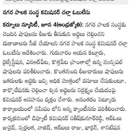
నగర పాలక సంస్థ కమిషనర్‌ చల్లా ఓబులేసు
కర్నూలు న్యూసిటీ, జూన 4(ఆంధ్రజ్యోతి):
నగర పాలక సంస్థకు
చెందిన షాపులను లీజుకు తీసుకుని అద్దెలు చెల్లించని
దుకాణాలను సీజ్‌ చేయాలని నగర పాలక సంస్థ కమిషనర్‌ చల్లా
ఓబులేసు ఆదేశించారు. గురువారం ఆయన కల్లూరు,
రైల్వేస్టేషన, ఎనఆర్‌పేట, కొత్తపేట ప్రాంతాల్లో ఉన్న మున్సిపల్‌
షాపులను పరిశీలించారు. కొంతమంది లీజుదారులు షాపులను
ఇతరులకు అద్దెకు ఇచ్చి అధిక మొత్తంలో వసూలు చేసుకుంటూ,
కార్పొరేషనకు చెల్లించా ల్సిన అద్దెలను నిర్లక్ష్యం చేయడంపై
కమిషనర్‌ అసహనం వ్యక్తం చేశారు. అనంతరం సెట్కూరు
కార్యాలయంలో సమీపం లోని అన్న క్యాంటీనను పరిశీలించారు.
కార్యక్రమంలో డిప్యూటీ కమిషనర్‌ సతీష్‌కుమార్‌రెడ్డి, ఆర్‌ఓలు
జునైద్‌, స్వర్ణలత, వాజిద్‌, ఆర్‌ఐలు రాజు, భార్గవ్‌, శానిటేషన