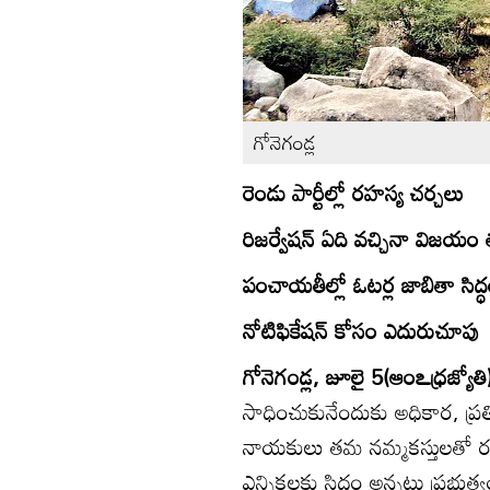
గోనెగండ్ల
రెండు పార్టీల్లో రహస్య చర్చలు
రిజర్వేషన్‌ ఏది వచ్చినా విజయ
పంచాయతీల్లో ఓటర్ల జాబితా సిద్
నోటిఫికేషన్‌ కోసం ఎదురుచూపు
గోనెగండ్ల, జూలై 5(ఆంఽధ్రజ్యోతి
సాధించుకునేందుకు అధికార, ప్రతి
నాయకులు తమ నమ్మకస్తులతో రహ
ఎన్నికలకు సిద్ధం అన్నట్లు ప్ర