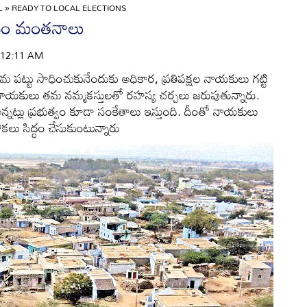
L
»
READY TO LOCAL ELECTIONS
కోసం మంతనాలు
 | 12:11 AM
తమ పట్టు సాధించుకునేందుకు అధికార, ప్రతిపక్షల నాయకులు గట్టి
టీల నాయకులు తమ నమ్మకస్తులతో రహస్య చర్చలు జరుపుతున్నారు.
న్నట్లు ప్రభుత్వం కూడా సంకేతాలు ఇస్తుంది. దీంతో నాయకులు
కలు సిద్ధం చేసుకుంటున్నారు