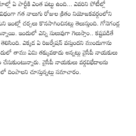
ాల్లో ఏ పార్టీకి ఎంత పట్టు ఉంది... ఎవరిని పోటీల్లో
నే విధంగా గత నాలుగు రోజుల క్రితం నియోజకవర్గంలోని
ని ఇంట్లో చర్చలు కొనసాగించినట్లు తెలుస్తుంది. గోనెగండ్ల
ి. ఇందులో ఎన్ని సులువుగా గెలుస్తాం.. కష్టపడితే
ు తెలిసింది. ఎక్కడ ఏ రిజర్వేషన్‌ వస్తుందని ముందుగాను
ఇందులో తాము ఏమి తక్కువకాదు అన్నట్లు వైసీపీ నాయకులు
ధం చేసుకుంటున్నారు. వైసీపీ నాయకులు వర్గవిభేదాలను
పోటీలో దింపాలని చూస్తున్నట్లు సమాచారం.