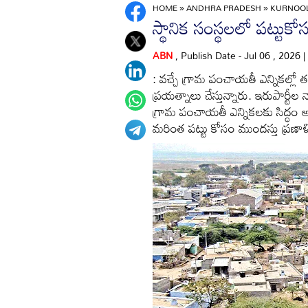
HOME
»
ANDHRA PRADESH
»
KURNOO
స్థానిక సంస్థలలో పట్టు
ABN
, Publish Date - Jul 06 , 2026
: వచ్చే గ్రామ పంచాయతీ ఎన్నికల్లో 
ప్రయత్నాలు చేస్తున్నారు. ఇరుపార్
గ్రామ పంచాయతీ ఎన్నికలకు సిద్ధం అ
మరింత పట్టు కోసం ముందస్తు ప్రణాళి