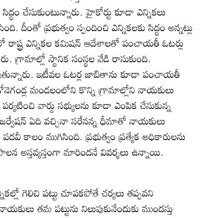
 సిద్ధం చేసుకుంటున్నారు. హైకోర్టు కూడా ఎన్నికలు
ంది. దీంతో ప్రభుత్వం స్పందించి ఎన్నికలకు సిద్ధం అన్నట్లు
ో రాష్ట్ర ఎన్నికల కమిషన్‌ ఆదేశాలతో పంచాయతీ ఓటర్లు
ు. గ్రామాల్లో స్థానిక సంస్థల వేడి రాసుకుంది.
వుతున్నారు. ఇటీవల ఓటర్ల జాబితాను కూడా పంచాయతీ
ోనెగండ్ల మండలంలోని కొన్ని గ్రామాల్లోని నాయకులు
 పర్యటించి వార్డు సభ్యులను కూడా ఎంపిక చేసుకున్న
్వేషన్‌ ఏది వచ్చినా సరేనన్న ధీమాతో నాయకులు
‌ల పదవీ కాలం ముగిసింది. ప్రభుత్వం ప్రత్యేక అధికారులను
ాలన అస్తవ్యస్తంగా మారిందనే వివర్శలు ఉన్నాయి.
్నికల్లో గెలిచి పట్టు చూపకపోతే చర్యలు తప్పవని
ాయకులు తమ పట్టును నిలుపుకునేందుకు ముందస్తు