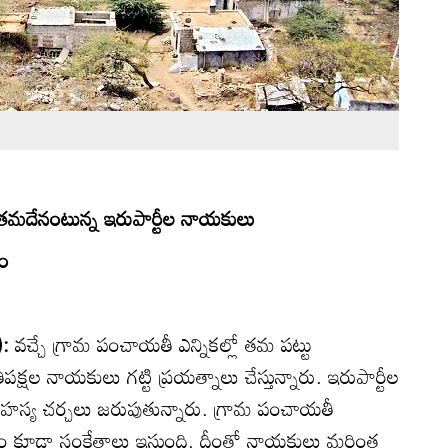
ం తమదేనంటున్న ఇరుపార్టీల నాయకులు
ధం
):
వచ్చే గ్రామ పంచాయతీ ఎన్నికల్లో తమ పట్టు
పక్షల నాయకులు గట్టి ప్రయత్నాలు చేస్తున్నారు. ఇరుపార్టీల
స్య చర్చలు జరుపుతున్నారు. గ్రామ పంచాయతీ
భుత్వం కూడా సంకేతాలు ఇస్తుంది. దీంతో నాయకులు మరింత