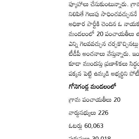
ప్యూహాలు చేసుకుంటున్నారు. గ్రామ
నిలిపితే గెలుపు సాధించవచ్చున
అధికార పార్టీకి చెందిన ఓ నాయకు
మండలంలో 20 పంచాయతీలు ఉన్నాయ
ఎన్ని గెలవవచ్చున చర్చకొచ్చినట్ల
టీడీపీ అంచనాలు వేస్తున్నారు. 
కూడా ముందస్తు ప్రణాళికలు సిద్
పక్కన పెట్టి ఉమ్మడి అభ్యర్థిని 
గోనెగండ్ల మండలంలో
గ్రామ పంచాయతీలు 20
వార్డుసభ్యులు 226
ఓటర్లు 60,063
పురుషులు 30,018