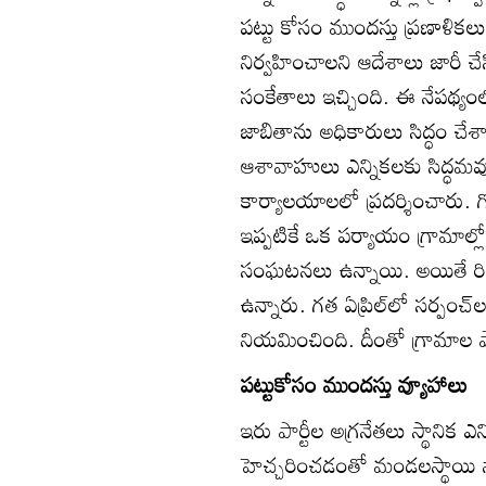
పట్టు కోసం ముందస్తు ప్రణాళికలు
నిర్వహించాలని ఆదేశాలు జారీ చేసి
సంకేతాలు ఇచ్చింది. ఈ నేపథ్యంల
జాబితాను అధికారులు సిద్ధం చేశార
ఆశావాహులు ఎన్నికలకు సిద్ధమ
కార్యాలయాలలో ప్రదర్శించారు. గ
ఇప్పటికే ఒక పర్యాయం గ్రామాల్లో
సంఘటనలు ఉన్నాయి. అయితే రిజర
ఉన్నారు. గత ఏప్రిల్‌లో సర్పంచ్
నియమించింది. దీంతో గ్రామాల ప
పట్టుకోసం ముందస్తు వ్యూహాలు
ఇరు పార్టీల అగ్రనేతలు స్థానిక ఎన
హెచ్చరించడంతో మండలస్థాయి న