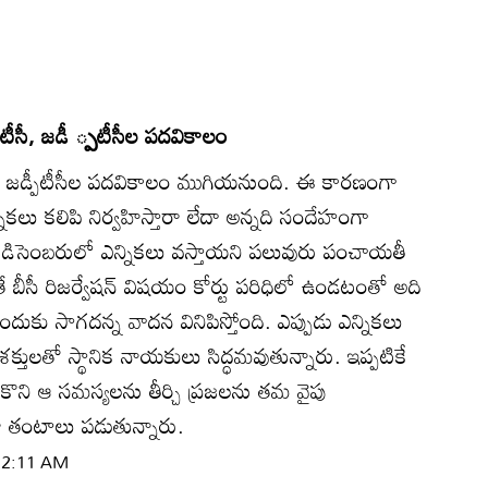
టీసీ, జడీ ్పటీసీల పదవికాలం
ీ, జడ్పీటీసీల పదవికాలం ముగియనుంది. ఈ కారణంగా
న్నికలు కలిపి నిర్వహిస్తారా లేదా అన్నది సందేహంగా
ితే డిసెంబరులో ఎన్నికలు వస్తాయని పలువురు పంచాయతీ
 బీసీ రిజర్వేషన్‌ విషయం కోర్టు పరిధిలో ఉండటంతో అది
ముందుకు సాగదన్న వాదన వినిపిస్తోంది. ఎప్పుడు ఎన్నికలు
శక్తులతో స్థానిక నాయకులు సిద్ధమవుతున్నారు. ఇప్పటికే
టుకొని ఆ సమస్యలను తీర్చి ప్రజలను తమ వైపు
ా తంటాలు పడుతున్నారు.
 12:11 AM