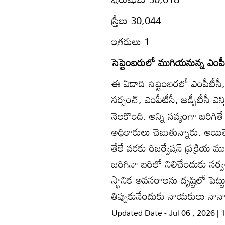
స్ర్తీలు 30,044
ఇతరులు 1
సెప్టెంబరులో ముగియనున్న ఎంపీ
ఈ ఏడాది సెప్టెంబరలో ఎంపీటీస
సర్పంచ్‌, ఎంపీటీసీ, జడ్పీటీసీ ఎ
నెలకొంది. అన్ని సవ్యంగా జరిగ
అధికారులు చెబుతున్నారు. అయితే
తేలే వరకు రిజర్వేషన్‌ ప్రక్రియ 
జరిగినా బరిలో నిలిచేందుకు సర్వ
స్థానిక అవసరాలను దృష్టిలో పెట్
తిప్పుకునేందుకు నాయకులు నాన
Updated Date - Jul 06 , 2026 |