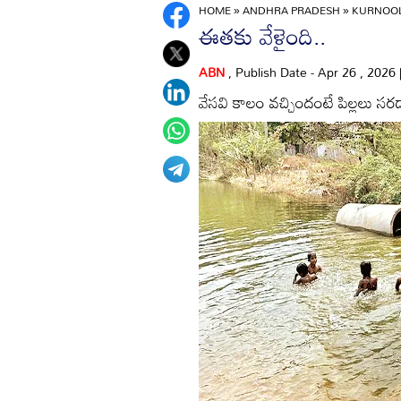
HOME
»
ANDHRA PRADESH
»
KURNOO
ఈతకు వేళైంది..
ABN
, Publish Date - Apr 26 , 2026
వేసవి కాలం వచ్చిందంటే పిల్లలు స