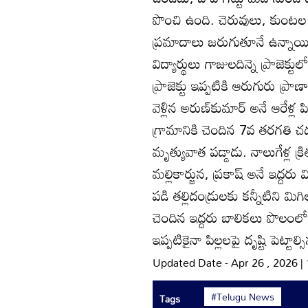
పొంచి ఉంది. చెరువులు, కుంటల
ప్రమాదాలు జరుగుతూనే ఉన్నాయి. 
విద్యార్థులు గాజులదిన్నె ప్రాజెక్
ప్రాజెక్టు ఇప్పటికి ఆరుగురు ప్ర
వెళ్లిన అరుణ్‌కుమార్‌ అనే ఆరేళ
గ్రామానికి చెందిన 7వ తరగతి చదువ
మృత్యువాత పడ్డాడు. నాలుగేళ్ల క
మల్లికార్జున, ప్రకాష్‌ అనే ఇద్దరు 
పడి తల్లిదండ్రులకు కన్నీటిని మిగ
చెందిన ఇద్దరు బాలికలు పొలంలోన
ఇప్పటికైనా పిల్లలపై దృష్టి పెట్
Updated Date - Apr 26 , 2026 |
#Telugu News
Tags