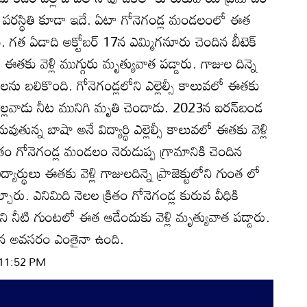
 పరస్ధితి కూడా ఇదే. ఏటా గోనెగండ్ల మండలంలో ఈత
గత ఏడాది అక్టోబర్‌ 17న ఎమ్మిగనూరు చెందిన బీటెక్‌
టులో ఈతకు వెళ్లి ముగ్గురు మృత్యువాత పడ్డారు. గాజుల దిన్నె
ాణాలను బలికొంది. గోనెగండ్లలోని ఎల్లెల్సీ కాలువలో ఈతకు
్ల పిల్లవాడు నీట మునిగి మృతి చెందాడు. 2023న ఐరన్‌బండ
ుతున్న బాషా అనే విద్యార్థి ఎల్లెల్సీ కాలువలో ఈతకు వెళ్లి
్రితం గోనెగండ్ల మండలం నెరుడుప్ప గ్రామానికి చెందిన
విద్యార్థులు ఈతకు వెళ్లి గాజులదిన్నె ప్రాజెక్టులోని గుంత లో
ిల్చారు. ఎనిమిది నెలల క్రితం గోనెగండ్ల కురువ వీధికి
ి నీటి గుంటలో ఈత ఆడేందుకు వెళ్లి మృత్యువాత పడ్డారు.
టాల్సిన అవసరం ఎంతైనా ఉంది.
 11:52 PM