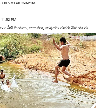
L
»
READY FOR SWIMMING
 | 11:52 PM
రదాగా నీటి కుంటలు, కాలువలు, బావులకు ఈతకు వెళ్తుంటారు.