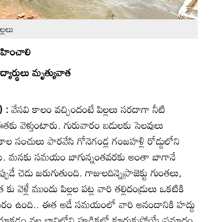
ల్లలు
త వహించాలి
ిద్యార్థులు మృత్యువాత
) :
వేసవి కాలం వచ్చిందంటే పిల్లలు సరదాగా నీటి
తకు వెళ్తుంటారు. గురువారం బడులకు సెలవులు
కాల సంచులు పారవేసి గోనెగండ్ల గంజహళ్లి రోడ్డులోని
ున్నారు. మనకు సమయం బాగున్నంతవరకు అంతా బాగానే
 చెడు జరుగుతుంది. గాజులదిన్నెప్రాజెక్టు గుంతలు,
ు వెళ్లే ముందు పిల్లల పట్ల వారి తల్లిదండ్రులు ఒకటికి
అవసరం ఉంది.. ఈత అడే సమయంలో వారి అనందానికి హద్దు
 దూకడం వల్ల బావిలోని పూడికలో కూరుకుపోయే ప్రమాదం