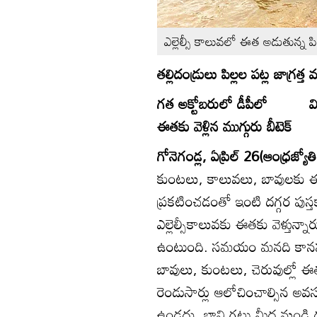
ఎల్లెల్సీ కాలువలో ఈత అడుతున్న పి
తల్లిదండ్రులు పిల్లల పట్ల జాగ్రత్
గత అక్టోబరులో డీపీలో
వ
ఈతకు వెళ్లిన ముగ్గురు బీటెక్‌
గోనెగండ్ల, ఏప్రిల్‌ 26(ఆంధ్రజ్యోతి
కుంటలు, కాలువలు, బావులకు ఈ
ప్రకటించడంతో ఇంటి దగ్గర పుస్త
ఎల్లెల్సీకాలువకు ఈతకు వెళ్త
ఉంటుంది. సమయం మనది కానప్పుడే
బావులు, కుంటలు, చెరువుల్లో ఈత క
రెండుసార్లు ఆలోచించాల్సిన 
ఉండదు, బావి గట్టు మీద నుండి