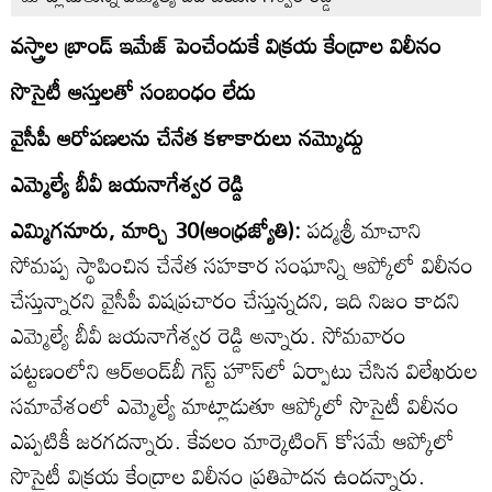
వస్త్రాల బ్రాండ్‌ ఇమేజ్‌ పెంచేందుకే విక్రయ కేంద్రాల విలీనం
సొసైటీ ఆస్తులతో సంబంధం లేదు
వైసీపీ ఆరోపణలను చేనేత కళాకారులు నమ్మొద్దు
ఎమ్మెల్యే బీవీ జయనాగేశ్వర రెడ్డి
ఎమ్మిగనూరు, మార్చి 30(ఆంధ్రజ్యోతి):
పద్మశ్రీ మాచాని
సోమప్ప స్థాపించిన చేనేత సహకార సంఘాన్ని ఆప్కోలో విలీనం
చేస్తున్నారని వైసీపీ విషప్రచారం చేస్తున్నదని, ఇది నిజం కాదని
ఎమ్మెల్యే బీవీ జయనాగేశ్వర రెడ్డి అన్నారు. సోమవారం
పట్టణంలోని ఆర్‌అండ్‌బీ గెస్ట్‌ హౌస్‌లో ఏర్పాటు చేసిన విలేఖరుల
సమావేశంలో ఎమ్మెల్యే మాట్లాడుతూ ఆప్కోలో సొసైటీ విలీనం
ఎప్పటికీ జరగదన్నారు. కేవలం మార్కెటింగ్‌ కోసమే ఆప్కోలో
సొసైటీ విక్రయ కేంద్రాల విలీనం ప్రతిపాదన ఉందన్నారు.