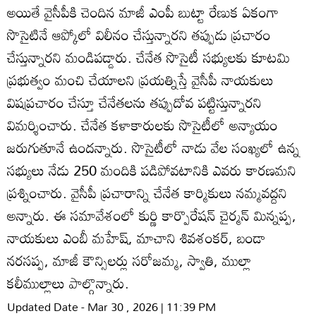
అయితే వైసీపీకి చెందిన మాజీ ఎంపీ బుట్టా రేణుక ఏకంగా
సొసైటినే ఆప్కోలో విలీనం చేస్తున్నారని తప్పుడు ప్రచారం
చేస్తున్నారని మండిపడ్డారు. చేనేత సొసైటీ సభ్యులకు కూటమి
ప్రభుత్వం మంచి చేయాలని ప్రయత్నిస్తే వైసీపీ నాయకులు
విషప్రచారం చేస్తూ చేనేతలను తప్పుదోవ పట్టిస్తున్నారని
విమర్శించారు. చేనేత కళాకారులకు సొసైటీలో అన్యాయం
జరుగుతూనే ఉందన్నారు. సొసైటీలో నాడు వేల సంఖ్యలో ఉన్న
సభ్యులు నేడు 250 మందికి పడిపోవటానికి ఎవరు కారణమని
ప్రశ్నించారు. వైసీపీ ప్రచారాన్ని చేనేత కార్మికులు నమ్మవద్దని
అన్నారు. ఈ సమావేశంలో కుర్ణి కార్పొరేషన్‌ చైర్మన్‌ మిన్నప్ప,
నాయకులు ఎంబీ మహేష్‌, మాచాని శివశంకర్‌, బండా
నరసప్ప, మాజీ కౌన్సిలర్లు సరోజమ్మ, స్వాతి, ముల్లా
కలీముల్లాలు పాల్గొన్నారు.
Updated Date - Mar 30 , 2026 | 11:39 PM