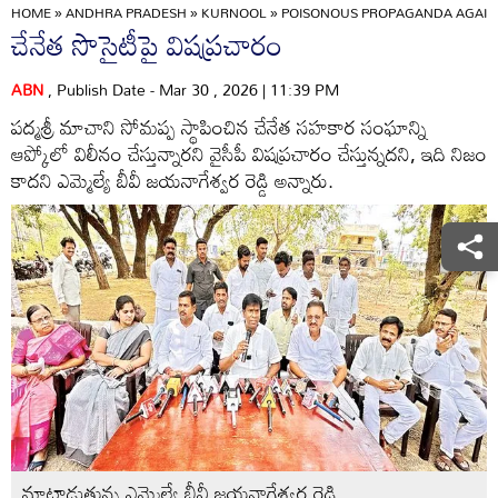
HOME
»
ANDHRA PRADESH
»
KURNOOL
»
POISONOUS PROPAGANDA AGAIN
చేనేత సొసైటీపై విషప్రచారం
ABN
, Publish Date - Mar 30 , 2026 | 11:39 PM
పద్మశ్రీ మాచాని సోమప్ప స్థాపించిన చేనేత సహకార సంఘాన్ని
ఆప్కోలో విలీనం చేస్తున్నారని వైసీపీ విషప్రచారం చేస్తున్నదని, ఇది నిజం
కాదని ఎమ్మెల్యే బీవీ జయనాగేశ్వర రెడ్డి అన్నారు.
మాట్లాడుతున్న ఎమ్మెల్యే బీవీ జయనాగేశ్వర రెడ్డి