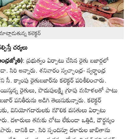
ట్లాడుతున్న కలెక్టర్‌
పిస్తే చర్యలు
ఆంధ్రజ్యోతి)
: ప్రభుత్వం ఏర్పాటు చేసిన రైతు బజార్లలో
డా. సిరి అన్నారు. శనివారం స్వచ్ఛాంధ్ర- స్వర్ణాంధ్ర
ీ. క్యాంపు రైతుబజార్‌ను కలెక్టర్‌ పరిశీలించారు.
ిస్తున్న రైతులు, పొదుపులక్ష్మి గ్రూపు మహిళలతో పాటు
ర్‌ పనితీరును అడిగి తెలుసుకున్నారు. కలెక్టర్‌
ులకు, వినియోగదారులకు మౌలిక వసతులు ఏర్పాటు
ు. దళారులు తమకు చోటు లేకుండా ఒత్తిడి, దౌర్జన్యం
తెలిపారు. దానికి డా. సిరి స్పందిస్తూ దళారుల జాబితాను