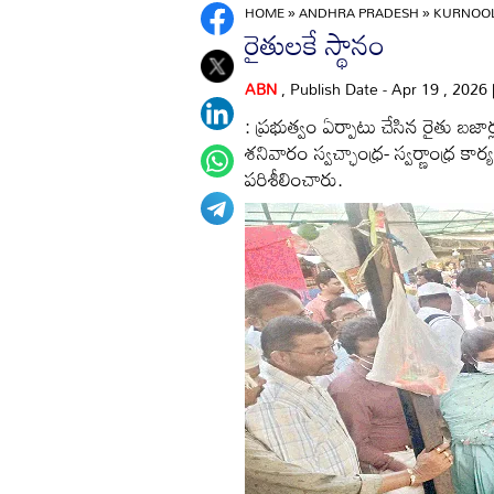
HOME
»
ANDHRA PRADESH
»
KURNOO
రైతులకే స్థానం
ABN
, Publish Date - Apr 19 , 2026
: ప్రభుత్వం ఏర్పాటు చేసిన రైతు బజార్
శనివారం స్వచ్ఛాంధ్ర- స్వర్ణాంధ్ర కా
పరిశీలించారు.