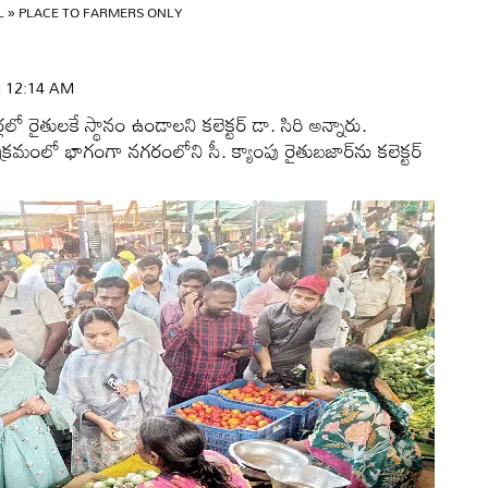
L
»
PLACE TO FARMERS ONLY
 | 12:14 AM
లలో రైతులకే స్థానం ఉండాలని కలెక్టర్‌ డా. సిరి అన్నారు.
ర్యక్రమంలో భాగంగా నగరంలోని సీ. క్యాంపు రైతుబజార్‌ను కలెక్టర్‌