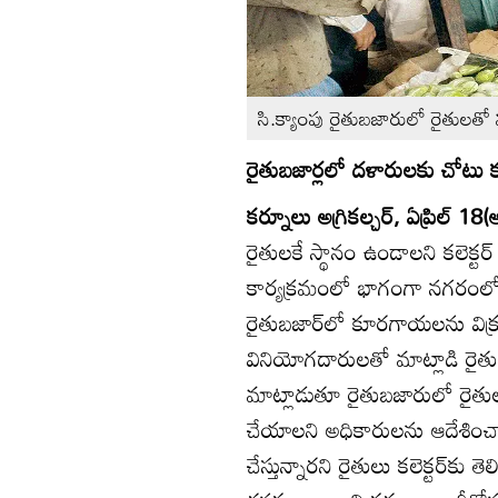
సి.క్యాంపు రైతుబజారులో రైతులతో మా
రైతుబజార్లలో దళారులకు చోటు కల్
కర్నూలు అగ్రికల్చర్‌, ఏప్రిల్‌ 18(
రైతులకే స్థానం ఉండాలని కలెక్టర్‌ 
కార్యక్రమంలో భాగంగా నగరంలోని స
రైతుబజార్‌లో కూరగాయలను విక్రయ
వినియోగదారులతో మాట్లాడి రైతుబజా
మాట్లాడుతూ రైతుబజారులో రైత
చేయాలని అధికారులను ఆదేశించార
చేస్తున్నారని రైతులు కలెక్టర్‌కు 