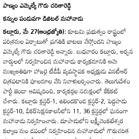
పాణ్యం ఎమ్మెల్యే గౌరు చరితారెడ్డి
కన్నుల పండువగా డిజిటల్‌ మహానాడు
కల్లూరు, మే 27(ఆంధ్రజ్యోతి):
కూటమి ప్రభుత్వం రాష్ట్రంలో
పరిశ్రమల ఏర్పాటుతో ప్రగతికి బాటలు వేస్తోందని పాణ్యం
ఎమ్మెల్యే గౌరు చరితారెడ్డి అన్నారు. బుధవారం కల్లూరు, అర్బన
వార్డులలో నిర్వహించిన మహానాడు కార్యక్రమానికి ఆమె
ముఖ్యఅతిథిగా హాజరై టీడీపీ వ్యవస్థాపక అధ్యక్షుడు ఎనటీఆర్‌
చిత్రపటానికి పూలమాల వేసి నివాళులర్పించారు. తెలుగుదేశం
పార్టీ జెండా ఆవిష్కరించి, కార్యకర్తల సమక్షంలో కేక్‌కట్‌
చేశారు. కల్లూరు క్లస్టర్‌-1, ఉలిందకొండ క్లస్టర్‌-2, పెద్దపాడు
క్లస్టర్‌-10, వీకర్‌సెక్షనకాలనీలోని 11, 36 క్లస్టర్లలో ఘనంగా
మహానాడు నిర్వహించారు. దూపాడులోని లక్ష్మీవెంకటేశ్వర
కల్యాణ మం డపంలో నిర్వహించిన మహానాడులో గౌరుచరిత