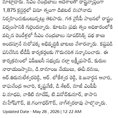
మాట్లాడారు. సీఎం చంద్రబాబు ఆదేశాలతో రాష్ట్రవ్యాప్తంగా
1,875 క్లస్టర్లలో వినూ త్నంగా డిజిటల్‌ మహానాడు
నిర్వహించుకుంటున్నట్లు తెలిపారు. గత వైసీపీ పాలనలో రాష్ట్రం
విధ్వంసానికి గురైందన్నారు. కూటమి ప్రభు త్వం అధికారంలోకి
వచ్చిన రెండేళ్లలో సీఎం చంద్రబాబు సూపర్‌సిక్స్‌ పథ కాలు
అందస్తూనే మరోపక్క అభివృద్ధికి బాటలు వేశారన్నారు. కష్టపడి
పనిచేసిన టీడీపీ కార్యకర్తలకు గౌరుచరిత సన్మానించారు. ఈ
కార్యక్రమంలో ఏపీఐఐసీ సభ్యుడు చల్లా లక్ష్మీప్రసాద్‌, కురుబ
నారాయణస్వామి, డి.రామాంజ నేయులు, ఈవీ.రమణ,
ఆర్‌.తిరుమలేశ్వరరెడ్డి, ఆర్‌. లోకేశ్వర రెడ్డి, కె.జనార్ధన ఆచారి,
రాఘవేంద్ర ఆచారి, కృష్ణవేణి, డి.శేఖర్‌, మాజీ ఎంపీపీ
వి.మాధవి, వాకిటి మాదేష్‌, టి.వినోద్‌కుమార్‌, కాసాని
మహే్‌షగౌడ్‌, జె.గంగాధర్‌గౌడ్‌, నాగేశ్వరరావు పాల్గొన్నారు.
Updated Date - May 28 , 2026 | 12:22 AM