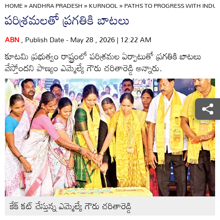
HOME
»
ANDHRA PRADESH
»
KURNOOL
»
PATHS TO PROGRESS WITH INDUS
పరిశ్రమలతో ప్రగతికి బాటలు
ABN
, Publish Date - May 28 , 2026 | 12:22 AM
కూటమి ప్రభుత్వం రాష్ట్రంలో పరిశ్రమల ఏర్పాటుతో ప్రగతికి బాటలు
వేస్తోందని పాణ్యం ఎమ్మెల్యే గౌరు చరితారెడ్డి అన్నారు.
కేక్‌ కట్‌ చేస్తున్న ఎమ్మెల్యే గౌరు చరితారెడ్డి