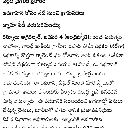
పల్లెల ప్రగతికి శ్రీకారం
అవగాహన కోసం నేటి నుంచి గ్రామసభలు
డ్వామా పీడీ వెంకటరమణయ్య
కర్నూలు అగ్రికల్చర్‌, జనవరి 4 (ఆంధ్రజ్యోతి):
కేంద్ర ప్రభుత్వం
మహాత్మా గాంధీ జాతీయ గ్రామీణ ఉపాధి హామీ పథకం (నరేగా)
పథకాన్ని కొత్తగా గ్యారెంటీ ఫర్‌ రోజ్‌గార్‌ అండ్‌ వికసిత్‌ అజీవికా
పోషణ్‌ పథకంగా మార్చిన విషయం తెలిసిందే. ఈ పథకానికి
అనేక మార్పులు, చేర్పులు చేస్తూ చట్టాన్ని పార్లమెంటు
ఆమోదించింది. ఈ పథకాన్ని ఏప్రిల్‌ నుంచి పూర్తి స్థాయిలో
గ్రామాల్లో అమలు చేసేందుకు ఏర్పాట్లు యుద్ధ ్దప్రాతిపదికన
పూర్తి చేస్తున్నారు. ఈ పథకానికి సంబంధించి గ్రామాల్లో పనులు
చేస్తున్న రైతులు, కూలీలతో పాటు స్థానిక ప్రజాప్రతినిధులు,
వివిధ విభాగాల అధికారులకు, సిబ్బందికి అవగాహన