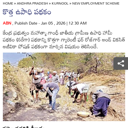
HOME
»
ANDHRA PRADESH
»
KURNOOL
»
NEW EMPLOYMENT SCHEME
కొత్త ఉపాధి పథకం
ABN
, Publish Date - Jan 05 , 2026 | 12:30 AM
కేంద్ర ప్రభుత్వం మహాత్మా గాంధీ జాతీయ గ్రామీణ ఉపాధి హామీ
పథకం (నరేగా) పథకాన్ని కొత్తగా గ్యారెంటీ ఫర్‌ రోజ్‌గార్‌ అండ్‌ వికసిత్‌
అజీవికా పోషణ్‌ పథకంగా మార్చిన విషయం తెలిసిందే.