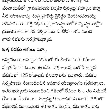
కల్పించేందు కోసం నేటి నుంచి జిల్లాలోని 973 గ్రామ
పంచాయతీలో గ్రామసభలను నిర్వహిస్తున్నట్లు కర్నూలు జిల్లా
నీటి యాజమాన్య సంస్థ ప్రాజెక్టు డైరెక్టర్‌ వెంకటరమణయ్య
తెలిపారు. ఈ కొత్త పథకంపై గ్రామస్థాయిలో అన్ని స్థాయిల్లోని
ప్రజలకు అవగాహన కల్పించేందుకు సోమవారం నుంచి
గ్రామసభలను నిర్వహిస్తున్నారు.
కొత్త పథకం అమలు ఇలా..
ఇప్పటిదాకా అమలైన పథకంలో కూలీలకు నూరు రోజులు
మాత్రమే పని దినాలు ఉండేవి. కొత్తగా అమలులోకి తెచ్చిన
పథకంలో 125 రోజులకు పనిదినాలను పెంచారు. పథకం
నిర్వహణకు సంబంధించిన అధికార యంత్రాంగం జీతభత్యాలు,
ఇతర ఖర్చులకు సంబంధించి గతంలో కేవలం 6 శాతం నిధులనే
కేటాయించేవారు. ఆ మొత్తాన్ని 9 శాతానికి పెంచారు. గతంలొ
పథకానికి సంబంధించి 90 శాతం కేంద్రం, పది శాతం రాష్ట్ర