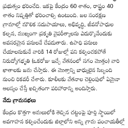
ప్రభుత్వం భరించేది. ఇకపై కేంద్రం 60 శాతం, రాష్ట్రం 40
శాతం నిష్పత్తితో భరించాల్సి ఉంటుంది. జల సంరక్షణ
గ్రామాల్లో మౌలిక సదుపాయాలు, అభివృద్ధి, జీవనోపాధుల
కల్పన, ముఖ్యంగా ప్రకృతి వైపరీత్యాలను ఎదుర్కొనేందుకు
అవసరమైన పనులనే చేపడుతారు. ఉపాధి పనులు
చేయాలనుకునే వారికి 14 రోజుల్లో పని కల్పించకపోతే
నిరుద్యోగభృతి (ఒకరోజు ఇచ్చే వేతనంలో సగం మొత్తం) వారి
ఖాతాలకు జమ చేస్తారు. ఈ మొత్తాన్ని బాధ్యులైన సిబ్బంది
నుంచి రికవరీ చేశారు. కూలీలకు వేతనాల చెల్లింపులో ఏమైనా
ఆలస్యం చేస్తే ఖచ్చితంగా పరిహారాన్ని అందిస్తారు.
నేడు గ్రామసభలు
కేంద్రం కొత్తగా అమలులోకి తెచ్చిన చట్టంపై పూర్తి స్థాయిలో
అవగాహన కల్పించేందుకు జిల్లాలోని అన్ని గ్రామ పంచాయతీల్లో