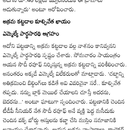
ఆడుతున్నారు’ అంటూ ఆరోపించారు.
అక్రమ కట్టడాల కూల్చివేత ఖాయం
ఎమ్మెల్యే పార్థసారథి ఆగ్రహం
ఆదోని పట్టణాన్ని అక్రమ కట్టడాల వల్ల నాశనం కానివ్వనని
ఎమ్మెల్యే పార్థసారథి స్పష్టం చేశారు. సోమవారం సాయంత్రం
ఆయన సౌదీ రవూఫ్‌ నిర్మిస్తున్న అక్రమ కట్టడాన్ని పరిశీలించారు.
అనంతరం అక్కడే ఎమ్మెల్యే విలేకరులతో మాట్లాడారు. ‘చట్టాన్ని
అతిక్రమించి బిల్డింగ్‌లు కడితే అవి ఎవరివైనా సరే.. కూల్చివేత
తప్పదు. నన్ను బ్లాక్‌ మెయిల్‌ చేయాలని చూస్తే అదరను,
బెదరను..’ అంటూ ఘాటుగా స్పందించారు. పట్టణానికి చెందిన
టీడీపీ సీనియర్‌ నేత సౌదీ రవూఫ్‌ అనే వ్యక్తి పెద్ద మసీదుకు
చెందిన వక్ఫ్‌ బోర్డు ఆస్తులను కబ్జా చేసి ముస్లిం సమాజానికి
అన్యాయం చేశాడన్నారు. ఆయన అక్రమ వ్యాపారాలు, క్యారెక్టర్‌