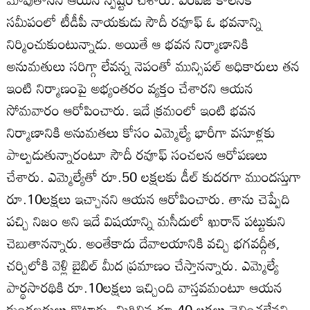
సమీపంలో టీడీపీ నాయకుడు సౌదీ రవూఫ్‌ ఓ భవనాన్ని
నిర్మించుకుంటున్నాడు. అయితే ఆ భవన నిర్మాణానికి
అనుమతులు సరిగ్గా లేవన్న నెపంతో మున్సిపల్‌ అధికారులు తన
ఇంటి నిర్మాణంపై అభ్యంతరం వ్యక్తం చేశారని ఆయన
సోమవారం ఆరోపించారు. ఇదే క్రమంలో ఇంటి భవన
నిర్మాణానికి అనుమతలు కోసం ఎమ్మెల్యే భారీగా వసూళ్లకు
పాల్పడుతున్నారంటూ సౌదీ రవూఫ్‌ సంచలన ఆరోపణలు
చేశారు. ఎమ్మెల్యేతో రూ.50 లక్షలకు డీల్‌ కుదరగా ముందస్తుగా
రూ.10లక్షలు ఇచ్చానని ఆయన ఆరోపించారు. తాను చెప్పేది
పచ్చి నిజం అని ఇదే విషయాన్ని మసీదులో ఖురాన్‌ పట్టుకుని
చెబుతానన్నారు. అంతేకాదు దేవాలయానికి వచ్చి భగవద్గీత,
చర్చిలోకి వెళ్లి బైబిల్‌ మీద ప్రమాణం చేస్తానన్నారు. ఎమ్మెల్యే
పార్థసారథికి రూ.10లక్షలు ఇచ్చింది వాస్తవమంటూ ఆయన
కుండబద్దులు కొట్టారు. మిగిలిన రూ.40 లక్షలు చెల్లించలేనని