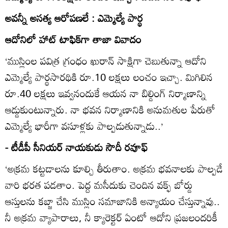
అవన్నీ అసత్య ఆరోపణలే : ఎమ్మెల్యే పార్థ
ఆదోనిలో హాట్‌ టాఫిక్‌గా తాజా వివాదం
‘ముస్లింల పవిత్ర గ్రంధం ఖురాన్‌ సాక్షిగా చెబుతున్నా ఆదోని
ఎమ్మెల్యే పార్థసారథికి రూ.10 లక్షలు లంచం ఇచ్చా. మిగిలిన
రూ.40 లక్షలు ఇవ్వనందుకే ఆయన నా బిల్డింగ్‌ నిర్మాణాన్ని
ఆడ్డుకుంటున్నారు. నా భవన నిర్మాణానికి అనుమతుల పేరుతో
ఎమ్మెల్యే భారీగా వసూళ్లకు పాల్పడుతున్నాడు..’
- టీడీపీ సీనియర్‌ నాయకుడు సౌదీ రవూఫ్‌
‘అక్రమ కట్టడాలను కూల్చి తీరుతాం. అక్రమ భవనాలకు పాల్పడే
వారి భరత పడతాం. పెద్ద మసీదుకు చెందిన వక్ఫ్‌ బోర్డు
ఆస్తులను కబ్జా చేసి ముస్లిం సమాజానికి అన్యాయం చేస్తున్నావు..
నీ అక్రమ వ్యాపారాలు, నీ క్యారెక్టర్‌ ఏంటో ఆదోని ప్రజలందరికీ