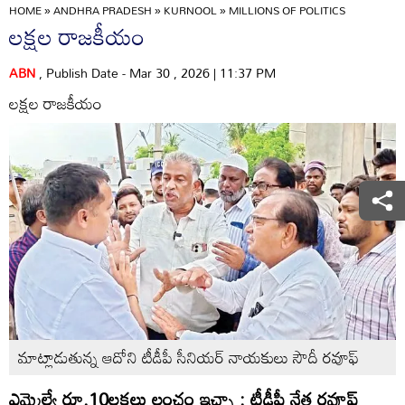
HOME
»
ANDHRA PRADESH
»
KURNOOL
»
MILLIONS OF POLITICS
లక్షల రాజకీయం
ABN
, Publish Date - Mar 30 , 2026 | 11:37 PM
లక్షల రాజకీయం
మాట్లాడుతున్న ఆదోని టీడీపీ సీనియర్‌ నాయకులు సౌదీ రవూఫ్‌
ఎమ్మెల్యే రూ.10లక్షలు లంచం ఇచ్చా : టీడీపీ నేత రవూఫ్‌