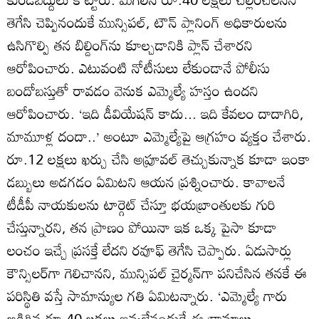
తెగేసి చెప్పినందుకే మున్సిపల్‌, టౌన్‌ ప్లానింగ్‌ అధికారులను
ఉసిగొల్పి తన బిల్డింగ్‌ను కూల్చడానికి ప్లాన్‌ చేశారని
ఆరోపించారు. ఎటువంటి నోటీసులు లేకుండానే పోలీసు
బందోబస్తుతో రావడం వెనుక ఎమ్మెల్యే హస్తం ఉందని
ఆరోపించారు. ‘ఇది డీవియేషన్‌ కాదు... ఇది కేవలం దాదాగిరి,
మామూళ్ల దందా..’ అంటూ ఎమ్మెల్యేపై ఆగ్రహం వ్యక్తం చేశారు.
రూ.12 లక్షలు ఖర్చు చేసి అప్రూవల్‌ తెచ్చుకున్నాక కూడా ఇంకా
డబ్బులు అడగడం ఏమిటని ఆయన ప్రశ్నించారు. కావాలనే
టీడీపీ నాయకులను టార్గెట్‌ చేస్తూ భయబ్రాంతులకు గురి
చేస్తున్నారని, తన ప్రాణం పోయినా ఇక ఒక్క పైసా కూడా
లంచం ఇచ్చే ప్రసక్తే లేదని రవూఫ్‌ తెగేసి చెప్పారు. ఏడుసార్లు
కౌన్సిలర్‌గా గెలిచానని, మున్సిపల్‌ చైర్మన్‌గా పనిచేసిన తనకే ఈ
పరిస్థితి వస్తే సామాన్యుల గతి ఏమిటన్నారు. ‘ఎమ్మెల్యే గారు
అడిగిన రూ.40 లక్షలు ఇవ్వలేనందుకే ఈ డ్రామాలు