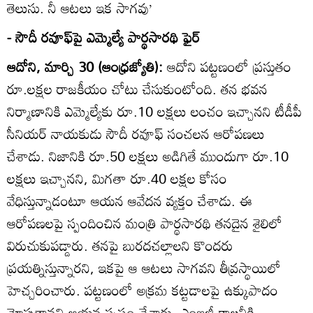
తెలుసు. నీ ఆటలు ఇక సాగవు’
- సౌదీ రవూఫ్‌పై ఎమ్మెల్యే పార్థసారథి ఫైర్‌
ఆదోని, మార్చి 30 (ఆంధ్రజ్యోతి):
ఆదోని పట్టణంలో ప్రస్తుతం
రూ.లక్షల రాజకీయం చోటు చేసుకుంటోంది. తన భవన
నిర్మాణానికి ఎమ్మెల్యేకు రూ.10 లక్షలు లంచం ఇచ్చానని టీడీపీ
సీనియర్‌ నాయకుడు సౌదీ రవూఫ్‌ సంచలన ఆరోపణలు
చేశాడు. నిజానికి రూ.50 లక్షలు అడిగితే ముందుగా రూ.10
లక్షలు ఇచ్చానని, మిగతా రూ.40 లక్షల కోసం
వేధిస్తున్నాడంటూ ఆయన ఆవేదన వ్యక్తం చేశాడు. ఈ
ఆరోపణలపై స్పందించిన మంత్రి పార్థసారథి తనదైన శైలిలో
విరుచుకుపడ్డారు. తనపై బురదచల్లాలని కొందరు
ప్రయత్నిస్తున్నారని, ఇకపై ఆ ఆటలు సాగవని తీవ్రస్థాయిలో
హెచ్చరించారు. పట్టణంలో అక్రమ కట్టడాలపై ఉక్కుపాదం
మోపుతానని ఆయన స్పష్టం చేశారు. ఎంఐజీ కాలనీకి