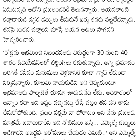
ఏమిటన్నది ఆదోని ప్రజలందరికీ తెలుసన్నారు. ఆయనలాంటి
కబ్జాదారుడి దగ్గర డబ్బులు తీసుకునే ఖర్మ తనకు పట్టలేదన్నారు.
తనపై బురద చల్లాలని చూస్తే ఆయన ఆటలు సాగవని
హెచ్చరించారు.
‘రోడ్లను ఆక్రమించి నిబంధనలకు విరుద్ధంగా 30 నుంచి 40
శాతం డీవియేషన్‌లతో బిల్డింగ్‌లు కడుతున్నారు. అగ్ని ప్రమాదం
జరిగితే కనీసం మనుషులు వెళ్లడానికి కూడా గ్యాప్‌ లేకుండా
నిర్మిస్తున్నారు. కూటమి నాయకుడిని అని చెప్పుకుంటూ
అక్రమాలకు పాల్పడితే చూస్తూ ఊరుకునేది లేదు. అధికారంలో
ఉన్నాం కదా అని ఇష్టం వచ్చినట్లు చేస్తే చట్టం తన పని తాను
చేసుకోపోతుంది. ప్రజల పక్షమే నా పోరాటం అని నేను ప్రజలకు
మాత్రమే జవాబుదారీని అని నోటీసులు ఇస్తే... ఎమ్మెల్యే డబ్బులు
అడిగాడని అబద్ధపు ఆరోపణలు చేయడం ఏమిటి..’ అని ఎమ్మెల్యే