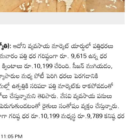
యోతి):
ఆదోని వ్యవసాయ మార్కెట్‌ యార్డులో పత్తిధరలు
ోమవారం పత్తి ధర గరిష్ఠంగా రూ. 9,615 ఉన్న ధర
 క్వింటాలు రూ.10,199 చేరింది. సీజన్‌ ముగియడం,
వ్యాపారుల మధ్య పోటీ పెరిగి ధరలు పెరగడానికి
్రమల్లో ఉత్పత్తికి సరిపడా పత్తి మార్కెట్‌కు రాకపోవడంతో
లు చేస్తున్నామని తెలిపారు. వేసవి వ్యవసాయ పనులు
 పెరుగుతుండటంతో రైతులు సంతోషం వ్యక్తం చేస్తున్నారు.
కి రాగా గరిష్ఠ ధర రూ.10,199 మధ్యస్థ రూ.9,789 కనిష్ఠ ధర
| 11:05 PM