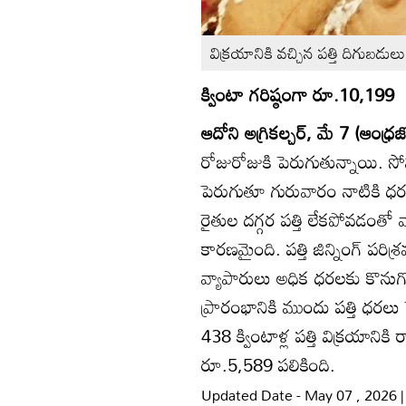
విక్రయానికి వచ్చిన పత్తి దిగుబడులు
క్వింటా గరిష్ఠంగా రూ.10,199
ఆదోని అగ్రికల్చర్‌, మే 7 (ఆంధ్రజ్
రోజురోజుకి పెరుగుతున్నాయి. స
పెరుగుతూ గురువారం నాటికి ధర
రైతుల దగ్గర పత్తి లేకపోవడంతో 
కారణమైంది. పత్తి జిన్నింగ్‌ పరిశ
వ్యాపారులు అధిక ధరలకు కొనుగో
ప్రారంభానికి ముందు పత్తి ధరలు
438 క్వింటాళ్ల పత్తి విక్రయాని
రూ.5,589 పలికింది.
Updated Date - May 07 , 2026 