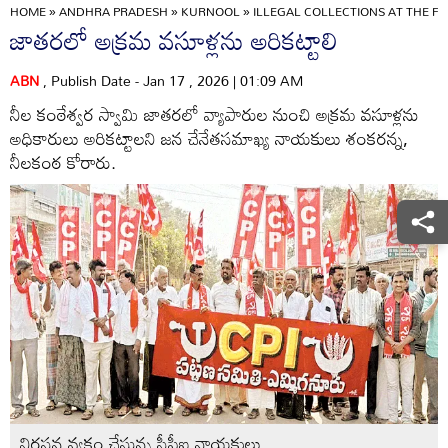
HOME
»
ANDHRA PRADESH
»
KURNOOL
»
ILLEGAL COLLECTIONS AT THE F
జాతరలో అక్రమ వసూళ్లను అరికట్టాలి
ABN
, Publish Date - Jan 17 , 2026 | 01:09 AM
నీల కంఠేశ్వర స్వామి జాతరలో వ్యాపారుల నుంచి అక్రమ వసూళ్లను
అధికారులు అరికట్టాలని జన చేనేతసమాఖ్య నాయకులు శంకరన్న,
నీలకంఠ కోరారు.
నిరసన వ్యక్తం చేస్తున్న సీపీఐ నాయకులు