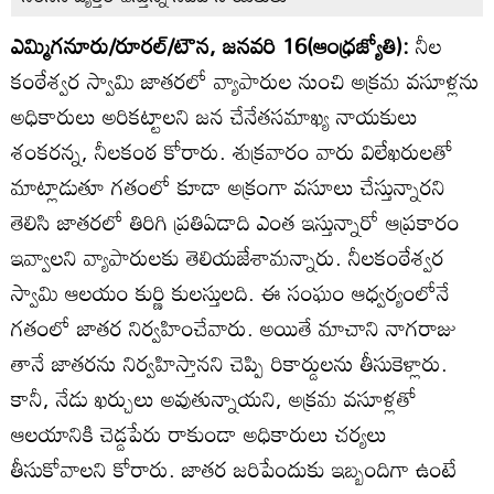
ఎమ్మిగనూరు/రూరల్‌/టౌన, జనవరి 16(ఆంధ్రజ్యోతి):
నీల
కంఠేశ్వర స్వామి జాతరలో వ్యాపారుల నుంచి అక్రమ వసూళ్లను
అధికారులు అరికట్టాలని జన చేనేతసమాఖ్య నాయకులు
శంకరన్న, నీలకంఠ కోరారు. శుక్రవారం వారు విలేఖరులతో
మాట్లాడుతూ గతంలో కూడా అక్రంగా వసూలు చేస్తున్నారని
తెలిసి జాతరలో తిరిగి ప్రతిఏడాది ఎంత ఇస్తున్నారో ఆప్రకారం
ఇవ్వాలని వ్యాపారులకు తెలియజేశామన్నారు. నీలకంఠేశ్వర
స్వామి ఆలయం కుర్ణి కులస్తులది. ఈ సంఘం ఆధ్వర్యంలోనే
గతంలో జాతర నిర్వహించేవారు. అయితే మాచాని నాగరాజు
తానే జాతరను నిర్వహిస్తానని చెప్పి రికార్డులను తీసుకెళ్లారు.
కానీ, నేడు ఖర్చులు అవుతున్నాయని, అక్రమ వసూళ్లతో
ఆలయానికి చెడ్డపేరు రాకుండా అధికారులు చర్యలు
తీసుకోవాలని కోరారు. జాతర జరిపేందుకు ఇబ్బందిగా ఉంటే