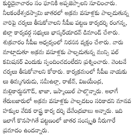
కుర్ణిదైవాచారం సం ఘానికి అప్పజెప్పాలని సూచించారు.
నీలకంఠేశ్వరస్వామి జాతరలో అక్రమ వసూళ్లకు పాల్పడుతున్న
వారిపై చర్యలు తీసుకోవాలని సీపీఐ పట్టణ కార్యదర్శి రంగన్న,
జిల్లా కార్యవర్గ సభ్యులు భాస్కర్‌యాదవ్‌ డిమాండ్‌ చేశారు.
శుక్రవారం సీపీఐ ఆధ్వర్యంలో నిరసన వ్యక్తం చేశారు. వారు
మాట్లాడుతూ అక్రమ వసూళ్లకు పాల్పడుతున్న మున్సి పల్‌
కమిషనర్‌ ఎందుకు స్పందించడంలేదని ప్రశ్నించారు. వెంటనే
చర్యలు తీసుకోవాలని కోరారు. కార్యక్రమంలో సీపీఐ నాయకు
లు తిమ్మగురుడు, సమీఉల్లా, రాజీవ్‌, విజయేంద్ర,
మల్లికార్జునగౌడ్‌, ఖాజా, ఇస్మాయిల్‌ పాల్గొన్నారు. అలాగే
తేరుబజారులో అక్రమ వసూళ్లకు పాల్పడటం సరికాదని మానవ
హక్కుల వేదిక రాష్ట్ర కార్య దర్శి దేవేంద్రబాబు అన్నారు. ఇది
ఇలాగే కొనసాగితే పట్టణంలో జాతర సంస్కృతి నీరుగారే
ప్రమాదం ఉందన్నారు.