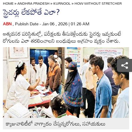
HOME
»
ANDHRA PRADESH
»
KURNOOL
»
HOW WITHOUT STRETCHER
స్ట్రెచర్లు లేకపోతే ఎలా?
ABN
, Publish Date - Jan 06 , 2026 | 01:26 AM
అత్యవసర పరిస్థితుల్లో, పరీక్షలకు తీసుకెళ్లేందుకు స్ట్రెచర్లు ఇవ్వకుంటే
రోగులను ఎలా తరలించాలని బంధువులు ఆగ్రహం వ్యక్తం చేశారు.
క్యాజువాలిటీలో వాగ్వాదం చేస్తున్నరోగులు, సహాయకులు