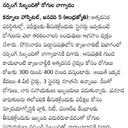
నర్సింగ్‌ సిబ్బందితో రోగుల వాగ్వాదం
కర్నూలు హాస్పిటల్‌, జనవరి 5 (ఆంధ్రజ్యోతి):
అత్యవసర
పరిస్థితుల్లో, పరీక్షలకు తీసుకెళ్లేందుకు స్ట్రెచర్లు ఇవ్వకుంటే
రోగులను ఎలా తరలించాలని బంధువులు ఆగ్రహం వ్యక్తం
చేశారు. సోమవారం పెద్దాసుపత్రిలోని క్యాజువాలిటీ విభాగంలో
నర్సింగ్‌ సిబ్బందితో వాగ్వాదానికి దిగారు. ఆసుపత్రికి గుండె
కాయలాంటి క్యాజువాల్టీకి అత్యవసర వైద్యం కోసం రోగులు
రోజుకు 300 నుంచి 400 మంది వస్తుంటారు. అయితే ఇక్కడ
కేవలం 4 వీల్‌ చైర్లు, 3 స్ట్రెచర్లు మాత్రమే ఉన్నాయి. దీంతో
రోగులు, వారి సహాయకులు ఇబ్బందులు పడుతున్నారు. ప్రమాద
బాధితులను తలోపలికి తీసుకెళ్లేందుకు పరీక్షల కోసం
న్యూడయాగ్నోస్టిక్‌ బ్లాక్‌, సిటీ, ఎంఆర్‌ఐ కేంద్రాలకు
తీసుకెళ్లేందుకు ఇబ్బంది ఎదురరుకావడంతో రోగుల
సహాయకులు నర్సింగ్‌ సిబ్బందితో వాగ్వావాదానికి దిగారు.