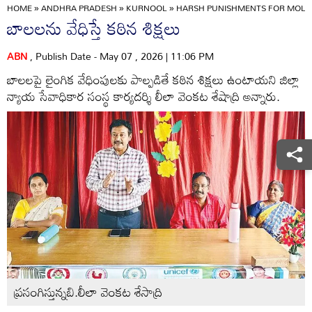
HOME
»
ANDHRA PRADESH
»
KURNOOL
»
HARSH PUNISHMENTS FOR MOLE
బాలలను వేధిస్తే కఠిన శిక్షలు
ABN
, Publish Date - May 07 , 2026 | 11:06 PM
బాలలపై లైంగిక వేధింపులకు పాల్పడితే కఠిన శిక్షలు ఉంటాయని జిల్లా
న్యాయ సేవాధికార సంస్థ కార్యదర్శి లీలా వెంకట శేషాద్రి అన్నారు.
ప్రసంగిస్తున్నబి.లీలా వెంకట శేసాద్రి