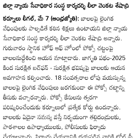
జిల్లా న్యాయ సేవాధికార సంస్థ కార్యదర్శి లీలా వెంకట శేషాద్రి
కర్నూలు లీగల్‌, మే 7 (ఆంధ్రజ్యోతి):
బాలలపై లైంగిక
వేధింపులకు పాల్పడితే కఠిన శిక్షలు ఉంటాయని జిల్లా న్యాయ
సేవాధికార సంస్థ కార్యదర్శి లీలా వెంకట శేషాద్రి అన్నారు.
గురువారం స్థానిక హోఫ్‌ ఆఫ్‌ హోంలో పోక్సో చట్టంపై
బాలలనుద్దేశించి ఆయన మాట్లాడారు. జాగృతి పథం-2025
కింద సురక్షిత బచ్‌ఫన్‌ - సురక్షిత భవిష్యపై బాలలకు ఆయన
అవగాహన కల్పించారు. 18 సంవత్సరాల లోపు వయస్సున్న
బాలలపై లైంగిక వేధింపులు జరగకుండా ఈ పోక్సో చట్టాన్ని
తీసుకు వచ్చారన్నారు. పోక్సో కేసులను త్వరగా
పరిష్కరించేందుకు కర్నూలులో ప్రత్యేక కోర్టు ఉందన్నారు.
బాలలకు ఏదైనా సమస్య వస్తే నిర్భయంగా తల్లిదండ్రులకు,
పాఠశాలల ఉపాధ్యాయులకు, పోలీసులకు ఫిర్యాదు
చేయాలన్నారు. ఫిర్యాదు చేయడానికి భయపడిన వారికి టోల్‌ ఫ్రీ