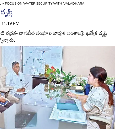
L
»
FOCUS ON WATER SECURITY WITH 'JALADHARA'
ృష్టి
 | 11:19 PM
ీటి భద్రత- సాగునీటి సంఘాల బాధ్యత అంశాలపై ప్రత్యేక దృష్టి
్కొన్నారు.