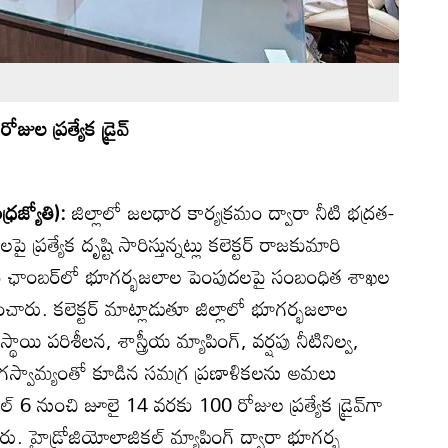
ల ప్రత్యేక డ్రైవ్‌
్రజ్యోతి):
జిల్లాలో జలధార కార్యక్రమం ద్వారా నీటి భద్రత-
రత్యేక దృష్టి సారిస్తున్నట్లు కలెక్టర్‌ రాజకుమారి
తమ ఛాంబర్‌లో భూగర్భజలాల పెంపుదలపై సంబంధిత శాఖల
ారు. కలెక్టర్‌ మాట్లాడుతూ జిల్లాలో భూగర్భజలాల
స్థాయి పరిశీలన, శాస్త్రీయ మ్యాపింగ్‌, వర్షపు నీటినిల్వ,
ల భాగస్వామ్యంతో కూడిన సమగ్ర ప్రణాళికలను అమలు
‌ 6 నుంచి జూలై 14 వరకు 100 రోజుల ప్రత్యేక డ్రైవ్‌గా
ు. హైడ్రోజియోలాజికల్‌ మ్యాపింగ్‌ ద్వారా భూగర్భ