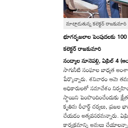
మాట్లాడుతున్న కలెక్టర్‌ రాజకుమారి
భూగర్భజలాల పెంపుదలకు 100 రోజు
కలెక్టర్‌ రాజకుమారి
నంద్యాల నూనెపల్లి, ఏప్రిల్‌ 4 (ఆంధ
సాగునీటి సంఘాల బాధ్యత అంశాలపై ప్
పేర్కొన్నారు. శనివారం ఆమె 
అధికారులతో సమావేశం నిర్వహించ
స్థాయిని పెంపొందించేందుకు క్షేత్ర
కృతిమ రీఛార్జ్‌ చర్యలు, ప్రజ
చేయడం అత్యవసరమన్నారు. ఏప్రిల్
కార్యక్రమాన్ని అమలు చేయాలన్నార