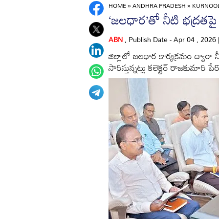
HOME
»
ANDHRA PRADESH
»
KURNOO
‘జలధార’తో నీటి భద్రతపై ద
ABN
, Publish Date - Apr 04 , 2026
జిల్లాలో జలధార కార్యక్రమం ద్వారా న
సారిస్తున్నట్లు కలెక్టర్‌ రాజకుమారి పేర