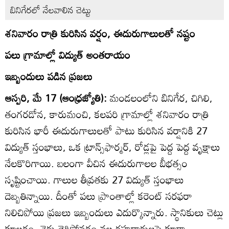
బినిగేరలో నేలవాలిన చెట్టు
శనివారం రాత్రి కురిసిన వర్షం, ఈదురుగాలులతో నష్టం
పలు గ్రామాల్లో విద్యుత్‌ అంతరాయం
ఇబ్బందులు పడిన ప్రజలు
ఆస్పరి, మే 17 (ఆంధ్రజ్యోతి):
మండలంలోని బినిగేర, చిగిలి,
తంగరడోన, కారుమంచి, కలపరి గ్రామాల్లో శనివారం రాత్రి
కురిసిన భారీ ఈదురుగాలులతో పాటు కురిసిన వర్షానికి 27
విద్యుత్‌ స్తంభాలు, ఒక ట్రాన్స్‌ఫార్మర్‌, రోడ్లపై పెద్ద పెద్ద వృక్షాలు
నేలకొరిగాయి. బలంగా వీచిన ఈదురుగాలల బీభత్సం
సృష్టించాయి. గాలుల తీవ్రతకు 27 విద్యుత్‌ స్తంభాలు
దెబ్బతిన్నాయి. దీంతో పలు ప్రాంతాల్లో కరెంట్‌ సరఫరా
నిలిచిపోయి ప్రజలు ఇబ్బందులు ఎదుర్కొన్నారు. స్థానికులు చెట్లు
కూలడం, వైర్లు తెగిపోవడం వల్ల రహదారులపై కూడా