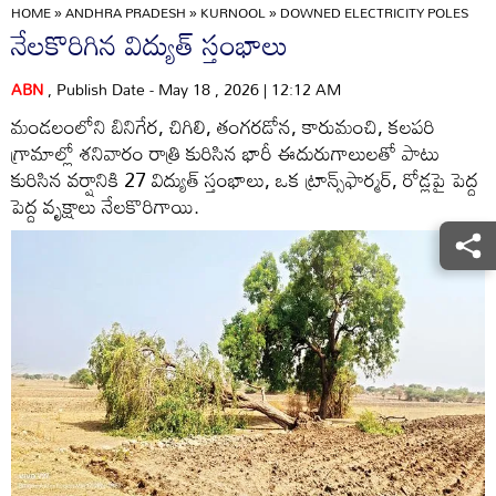
HOME
»
ANDHRA PRADESH
»
KURNOOL
»
DOWNED ELECTRICITY POLES
నేలకొరిగిన విద్యుత్‌ స్తంభాలు
ABN
, Publish Date - May 18 , 2026 | 12:12 AM
మండలంలోని బినిగేర, చిగిలి, తంగరడోన, కారుమంచి, కలపరి
గ్రామాల్లో శనివారం రాత్రి కురిసిన భారీ ఈదురుగాలులతో పాటు
కురిసిన వర్షానికి 27 విద్యుత్‌ స్తంభాలు, ఒక ట్రాన్స్‌ఫార్మర్‌, రోడ్లపై పెద్ద
పెద్ద వృక్షాలు నేలకొరిగాయి.