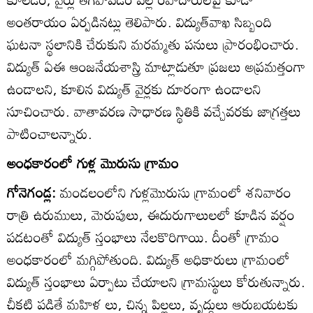
అంతరాయం ఏర్పడినట్లు తెలిపారు. విద్యుత్‌వాఖ సిబ్బంది
ఘటనా స్థలానికి చేరుకుని మరమ్మతు పనులు ప్రారంభించారు.
విద్యుత్‌ ఏఈ ఆంజనేయశాస్త్రి మాట్లాడుతూ ప్రజలు అప్రమత్తంగా
ఉండాలని, కూలిన విద్యుత్‌ వైర్లకు దూరంగా ఉండాలని
సూచించారు. వాతావరణ సాధారణ స్థితికి వచ్చేవరకు జాగ్రత్తలు
పాటించాలన్నారు.
అంధకారంలో గుళ్ల మొరుసు గ్రామం
గోనెగండ్ల:
మండలంలోని గుళ్లమొరుసు గ్రామంలో శనివారం
రాత్రి ఉరుములు, మెరుపులు, ఈదురుగాలులలో కూడిన వర్షం
పడటంతో విద్యుత్‌ స్తంభాలు నేలకొరిగాయి. దీంతో గ్రామం
అంధకారంలో మగ్గిపోతుంది. విద్యుత్‌ అధికారులు గ్రామంలో
విద్యుత్‌ స్తంభాలు ఏర్పాటు చేయాలని గ్రామస్థులు కోరుతున్నారు.
చీకటి పడితే మహిళ లు, చిన్న పిల్లలు, వృద్ధులు ఆరుబయటకు