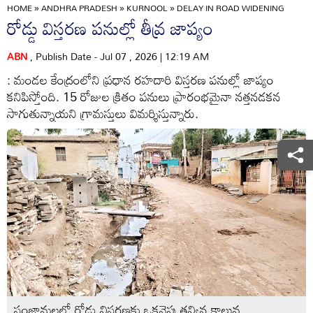
HOME
»
ANDHRA PRADESH
»
KURNOOL
»
DELAY IN ROAD WIDENING
రోడ్డు విస్తరణ పనుల్లో తీవ్ర జాప్యం
ABN
, Publish Date - Jul 07 , 2026 | 12:19 AM
: మండల కేంద్రంలోని ప్రధాన రహదారి విస్తరణ పనుల్లో జాప్యం
కనిపిస్తోంది. 15 రోజుల క్రితం పనులు ప్రారంభమైనా నత్తనడకన
సాగుతున్నాయని గ్రామస్తులు విమర్శిస్తున్నారు.
సంజామలలో రోడ్డు విస్తరణకు ఒకవైపు తవ్విన కాలువ