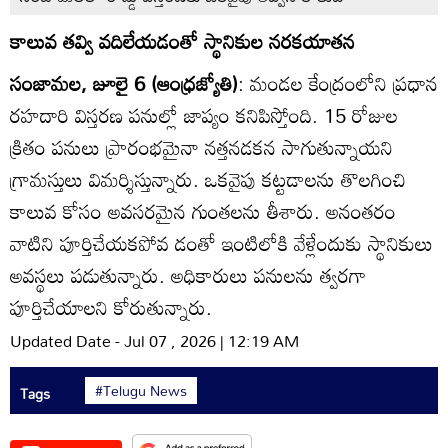
కాలువ తవ్వి వదిలేయడంతో స్థానికుల నరకయాతన
సంజామల, జూలై 6 (ఆంధ్రజ్యోతి)
: మండల కేంద్రంలోని ప్రధాన
రహదారి విస్తరణ పనుల్లో జాప్యం కనిపిస్తోంది. 15 రోజుల
క్రితం పనులు ప్రారంభమైనా నత్తనడకన సాగుతున్నాయని
గ్రామస్తులు విమర్శిస్తున్నారు. ఒకవైపు కట్టడాలను తొలగించి
కాలువ కోసం అవసరమైన గుంతలను తీశారు. అనంతరం
వాటిని పూర్తిచేయకపోవ డంతో ఇంటిలోకి వేళ్లేందుకు స్థానికులు
అవస్థలు పడుతున్నారు. అధికారులు పనులను త్వరగా
పూర్తిచేయాలని కోరుతున్నారు.
Updated Date - Jul 07 , 2026 | 12:19 AM
#Telugu News
Tags