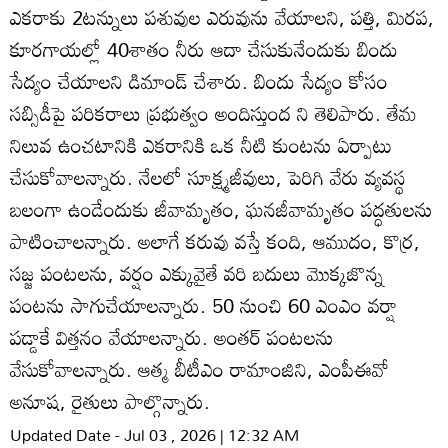
ఎకరాకు 2టన్నులు పశువుల ఎరువును వేయాలని, పత్తి, మిరప,
కూరగాయల్లో 40శాతం నీరు ఆదా చేసుకునేందుకు బిందు
సేద్యం చేయాలని డిమాండ్‌ చేశారు. బిందు సేద్యం కోసం
సబ్సిడీపై పరికరాలు ప్రభుత్వం అందిస్తుంద ని తెలిపారు. తేమ
నిలువ ఉంచటానికి ఎకరానికి ఒక నీటి కుంటను ఏర్పాటు
చేసుకోవాలన్నారు. నేలలో సూక్ష్మజీవులు, పెరిగి వేరు వ్యవస్థ
బలంగా ఉండేందుకు జీవామృతం, ఘనజీవామృతం పద్ధతులను
పాటించాలన్నారు. అలాగే కరువు వస్తే కంది, ఆముదం, కొర్ర,
సజ్జ పంటలను, వర్షం ఎక్కువైతే వరి బదులు మొక్కజొన్న
పంటను సాగుచేయాలన్నారు. 50 నుంచి 60 ఎంఎం వర్షా
పడ్డాకే విత్తనం వేయాలన్నారు. అంతర్‌ పంటలను
వేసుకోవాలన్నారు. ఆత్మ బీటీఎం రామాంజిని, ఎంపీఈవో
అనూష, రైతులు పాల్గొన్నారు.
Updated Date - Jul 03 , 2026 | 12:32 AM