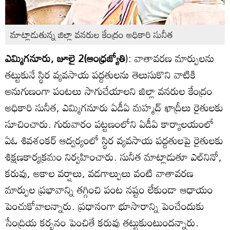
మాట్లాడుతున్న జిల్లా వనరుల కేంద్రం అధికారి సునీత
ఎమ్మిగనూరు, జూలై 2(ఆంధ్రజ్యోతి
): వాతావరణ మార్పులను
తట్టుకునే స్థిర వ్యవసాయ పద్దతులను తెలుసుకొని వాటికి
అనుగుణంగా పంటలు సాగుచేయాలని జిల్లా వనరుల కేంద్రం
అధికారి సునీత, ఎమ్మిగనూరు ఏడీఏ మహ్మద్‌ ఖాద్రీలు రైతులకు
సూచించారు. గురువారం పట్టణంలోని ఏడీఏ కార్యాలయంలో
ఏఓ శివశంకర్‌ ఆద్వర్యంలో స్థిర వ్యవసాయ పద్దతులపై రైతులకు
శిక్షణకార్యక్రమం నిర్వహించారు. సునీత మాట్లాడుతూ ఎల్‌నినో,
కరువు, అకాల వర్షాలు, వడగాల్పులు వంటి వాతావరణ
మార్పుల ప్రభావాన్ని తగ్గించి పంట నష్టం లేకుండా ఆధాయం
పెంచుకోవాలన్నారు. ప్రధానంగా భూసారాన్ని పెంచేందుకు
సేంద్రియ కర్బనం పెంచితే కరువు తట్టుకుంటుందన్నారు.