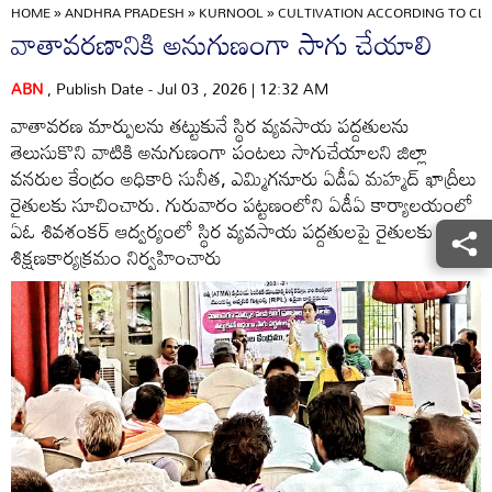
HOME
»
ANDHRA PRADESH
»
KURNOOL
»
CULTIVATION ACCORDING TO CL
వాతావరణానికి అనుగుణంగా సాగు చేయాలి
ABN
, Publish Date - Jul 03 , 2026 | 12:32 AM
వాతావరణ మార్పులను తట్టుకునే స్థిర వ్యవసాయ పద్దతులను
తెలుసుకొని వాటికి అనుగుణంగా పంటలు సాగుచేయాలని జిల్లా
వనరుల కేంద్రం అధికారి సునీత, ఎమ్మిగనూరు ఏడీఏ మహ్మద్‌ ఖాద్రీలు
రైతులకు సూచించారు. గురువారం పట్టణంలోని ఏడీఏ కార్యాలయంలో
ఏఓ శివశంకర్‌ ఆద్వర్యంలో స్థిర వ్యవసాయ పద్దతులపై రైతులకు
శిక్షణకార్యక్రమం నిర్వహించారు