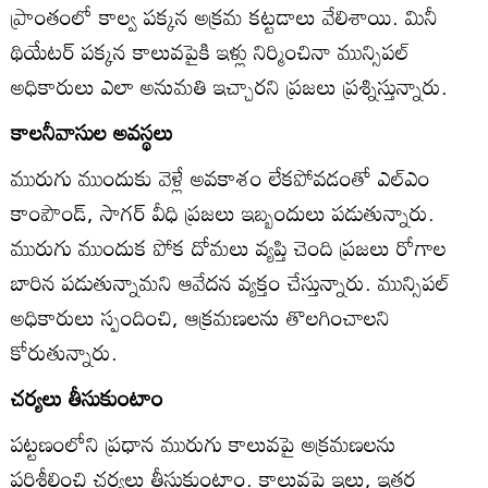
ప్రాంతంలో కాల్వ పక్కన అక్రమ కట్టడాలు వేలిశాయి. మినీ
థియేటర్‌ పక్కన కాలువపైకి ఇళ్లు నిర్మించినా మున్సిపల్‌
అధికారులు ఎలా అనుమతి ఇచ్చారని ప్రజలు ప్రశ్నిస్తున్నారు.
కాలనీవాసుల అవస్థలు
మురుగు ముందుకు వెళ్లే అవకాశం లేకపోవడంతో ఎల్‌ఎం
కాంపౌండ్‌, సాగర్‌ వీధి ప్రజలు ఇబ్బందులు పడుతున్నారు.
మురుగు ముందుక పోక దోమలు వ్యప్తి చెంది ప్రజలు రోగాల
బారిన పడుతున్నామని ఆవేదన వ్యక్తం చేస్తున్నారు. మున్సిపల్‌
అధికారులు స్పందించి, ఆక్రమణలను తొలగించాలని
కోరుతున్నారు.
చర్యలు తీసుకుంటాం
పట్టణంలోని ప్రధాన మురుగు కాలువపై అక్రమణలను
పరిశీలించి చర్యలు తీసుకుంటాం. కాలువపై ఇల్లు, ఇతర