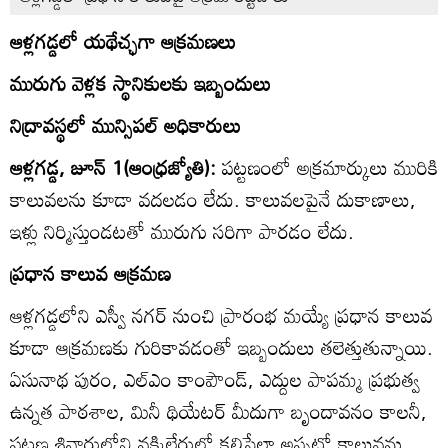
ఆళ్లగడ్డలో యథేచ్ఛగా ఆక్రమణలు
మురుగు వెళ్లక స్థానికులకు ఇబ్బందులు
నిద్రావస్థలో మున్సిపల్‌ అధికారులు
ఆళ్లగడ్డ, జూన్‌ 1(ఆంధ్రజ్యోతి):
పట్టణంలో అక్రమార్కులు మురికి
కాలువలను కూడా వదలడం లేదు. కాలువలపైనే దుకాణాలు,
ఇళ్లు నిర్మిస్తుండటతో మురుగు సరిగా పారడం లేదు.
ప్రధాన కాలువ ఆక్రమణ
ఆళ్లగడ్డలోని ఎస్వీ నగర్‌ నుంచి ప్రారంభ మయ్యే ప్రధాన కాలువ
కూడా ఆక్రమణకు గురికావడంతో ఇబ్బందులు తలెత్తుతున్నాయి.
ఏసునాథ పురం, ఎల్‌ఎం కాంపౌండ్‌, ఎద్దుల పాపమ్మ ప్రభుత్వ
ఉన్నత పాఠశాల, మినీ థియేటర్‌ మీదుగా బృందావనం కాలనీ,
పట్టణ శివారులోని వక్కిలేరులో కలిసేలా అప్పట్లో కాలువను