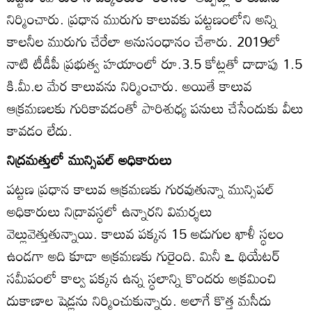
నిర్మించారు. ప్రధాన మురుగు కాలువకు పట్టణంలోని అన్ని
కాలనీల మురుగు చేరేలా అనుసంధానం చేశారు. 2019లో
నాటి టీడీపీ ప్రభుత్వ హయాంలో రూ.3.5 కోట్లతో దాదాపు 1.5
కి.మీ.ల మేర కాలువను నిర్మించారు. అయితే కాలువ
ఆక్రమణలకు గురికావడంతో పారిశుధ్య పనులు చేసేందుకు వీలు
కావడం లేదు.
నిద్రమత్తులో మున్సిపల్‌ అధికారులు
పట్టణ ప్రధాన కాలువ ఆక్రమణకు గురవుతున్నా మున్సిపల్‌
అధికారులు నిద్రావస్ధలో ఉన్నారని విమర్శలు
వెల్లువెత్తుతున్నాయి. కాలువ పక్కన 15 అడుగుల ఖాళీ స్ధలం
ఉండగా అది కూడా అక్రమణకు గురైంది. మినీ ఽ థియేటర్‌
సమీపంలో కాల్వ పక్కన ఉన్న స్ధలాన్ని కొందరు అక్రమించి
దుకాణాల షెడ్లను నిర్మించుకున్నారు. అలాగే కొత్త మసీదు