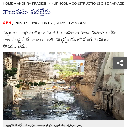
HOME
»
ANDHRA PRADESH
»
KURNOOL
»
CONSTRUCTIONS ON DRAINAGE
కాలువనూ వదల్లేదు
ABN
, Publish Date - Jun 02 , 2026 | 12:28 AM
పట్టణంలో అక్రమార్కులు మురికి కాలువలను కూడా వదలడం లేదు.
కాలువలపైనే దుకాణాలు, ఇళ్లు నిర్మిస్తుండటతో మురుగు సరిగా
పారడం లేదు.
ఆళ్లగడ్డలో ప్రధాన కాలువపై అక్రమ కట్టడాలు