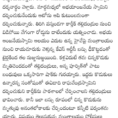
దర్శనార్థం వెళ్లారు. మార్గమధ్యలో అభయాంజనేయ స్వామిని
దర్శించుకునేందుకు ఆటోను ఆపి కుటుంబమంతా
దర్శించుకున్నారు. తిరిగి వస్తుండగా కార్తీక్‌ తల్లిదండ్రుల నుంచి
విడిపోయి వేగంగా రోడ్డును దాటేందుకు యత్నించాడు. అభయ
ఆంజనేయస్వామి ఆలయం ఎదుట ఉన్న హైవేపై మంత్రాలయం
నుంచి రాయచూరుకు వెళ్తున్న కేఎస్‌ ఆర్టీసీ బస్సు ఢీకొట్టడంతో
టైర్లకింద తల నుజ్జునుజ్జయింది. కళ్లఎదుటే తమ చిన్నకొడుకు
మృతిచెందడంతో తల్లిదండ్రులు, అన్న పూర్విత్‌తో పాటు
బంధువులు ఒక్కసారిగా షాక్‌కు గురయ్యారు. ఇద్దరు కొడుకులు
ఉన్నారన్న సంతోషంతో ఈఏడాది రాఘవేంద్రస్వామిని
దర్శించుకుని కార్తీక్‌ను పాఠశాలలో చేర్పించాలని తల్లిదండ్రులు
భావించారు. కానీ ఇలా బస్సు రూపంలో చిన్న కొడుకును
మృత్యువు అనంతలోకాలకు చేర్చిందంటూ కన్నీటి పర్యంతమ
య్యారు. విషయం తెలుసుకున్న మంత్రాలయం పోలీసులు