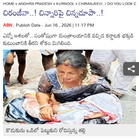
HOME
»
ANDHRA PRADESH
»
KURNOOL
»
CHIRANJEEVI...! DO YOU LOOK D
చిరంజీవా..! చిన్నారిపై చిన్నచూపా..!
ABN
, Publish Date - Jun 16 , 2026 | 11:17 PM
ఎన్నో ఆశలతో.. సంతోషంగా మంత్రాలయానికి వచ్చిన కర్ణాటక భక్తుడి
కుటుంబానికి తీరని శోకం మిగిలింది.
కొడుకును ఒడిలో పెట్టుకుని రోదిస్తున్న తల్లి