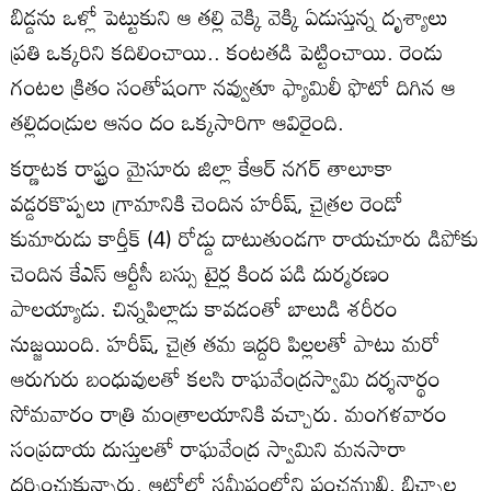
బిడ్డను ఒళ్లో పెట్టుకుని ఆ తల్లి వెక్కి వెక్కి ఏడుస్తున్న దృశ్యాలు
ప్రతి ఒక్కరిని కదిలించాయి.. కంటతడి పెట్టించాయి. రెండు
గంటల క్రితం సంతోషంగా నవ్వుతూ ఫ్యామిలీ ఫొటో దిగిన ఆ
తల్లిదండ్రుల ఆనం దం ఒక్కసారిగా ఆవిరైంది.
కర్ణాటక రాష్ట్రం మైసూరు జిల్లా కేఆర్‌ నగర్‌ తాలూకా
వడ్డరకొప్పలు గ్రామానికి చెందిన హరీష్‌, చైత్రల రెండో
కుమారుడు కార్తీక్‌ (4) రోడ్డు దాటుతుండగా రాయచూరు డిపోకు
చెందిన కేఎస్‌ ఆర్టీసీ బస్సు టైర్ల కింద పడి దుర్మరణం
పాలయ్యాడు. చిన్నపిల్లాడు కావడంతో బాలుడి శరీరం
నుజ్జయింది. హరీష్‌, చైత్ర తమ ఇద్దరి పిల్లలతో పాటు మరో
ఆరుగురు బంధువులతో కలసి రాఘవేంద్రస్వామి దర్శనార్థం
సోమవారం రాత్రి మంత్రాలయానికి వచ్చారు. మంగళవారం
సంప్రదాయ దుస్తులతో రాఘవేంద్ర స్వామిని మనసారా
దర్శించుకున్నారు. ఆటోలో సమీపంలోని పంచముఖి, బిచ్చాల