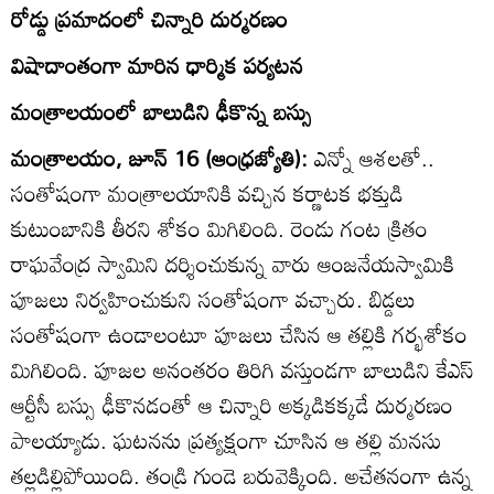
రోడ్డు ప్రమాదంలో చిన్నారి దుర్మరణం
విషాదాంతంగా మారిన ధార్మిక పర్యటన
మంత్రాలయంలో బాలుడిని ఢీకొన్న బస్సు
మంత్రాలయం, జూన్‌ 16 (ఆంధ్రజ్యోతి):
ఎన్నో ఆశలతో..
సంతోషంగా మంత్రాలయానికి వచ్చిన కర్ణాటక భక్తుడి
కుటుంబానికి తీరని శోకం మిగిలింది. రెండు గంట క్రితం
రాఘవేంద్ర స్వామిని దర్శించుకున్న వారు ఆంజనేయస్వామికి
పూజలు నిర్వహించుకుని సంతోషంగా వచ్చారు. బిడ్డలు
సంతోషంగా ఉండాలంటూ పూజలు చేసిన ఆ తల్లికి గర్భశోకం
మిగిలింది. పూజల అనంతరం తిరిగి వస్తుండగా బాలుడిని కేఎస్‌
ఆర్టీసీ బస్సు ఢీకొనడంతో ఆ చిన్నారి అక్కడికక్కడే దుర్మరణం
పాలయ్యాడు. ఘటనను ప్రత్యక్షంగా చూసిన ఆ తల్లి మనసు
తల్లడిల్లిపోయింది. తండ్రి గుండె బరువెక్కింది. అచేతనంగా ఉన్న