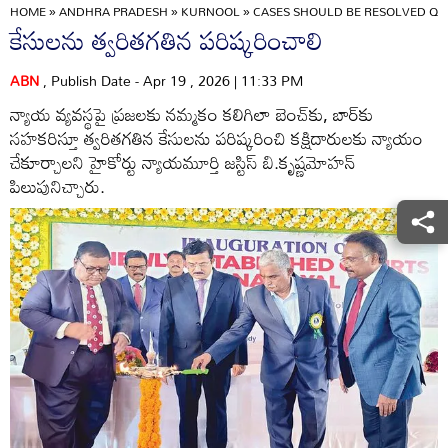
HOME
»
ANDHRA PRADESH
»
KURNOOL
»
CASES SHOULD BE RESOLVED QU
కేసులను త్వరితగతిన పరిష్కరించాలి
ABN
, Publish Date - Apr 19 , 2026 | 11:33 PM
న్యాయ వ్యవస్థపై ప్రజలకు నమ్మకం కలిగిలా బెంచ్‌కు, బార్‌కు
సహకరిస్తూ త్వరితగతిన కేసులను పరిష్కరించి కక్షిదారులకు న్యాయం
చేకూర్చాలని హైకోర్టు న్యాయమూర్తి జస్టిస్‌ బి.కృష్ణమోహన్‌
పిలుపునిచ్చారు.