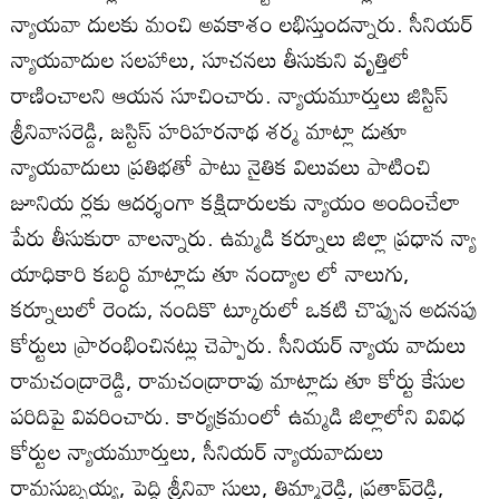
న్యాయవా దులకు మంచి అవకాశం లభిస్తుందన్నారు. సీనియర్‌
న్యాయవాదుల సలహాలు, సూచనలు తీసుకుని వృత్తిలో
రాణించాలని ఆయన సూచించారు. న్యాయమూర్తులు జిస్టిస్‌
శ్రీనివాసరెడ్డి, జస్టిస్‌ హరిహరనాథ శర్మ మాట్లా డుతూ
న్యాయవాదులు ప్రతిభతో పాటు నైతిక విలువలు పాటించి
జూనియ ర్లకు ఆదర్శంగా కక్షిదారులకు న్యాయం అందించేలా
పేరు తీసుకురా వాలన్నారు. ఉమ్మడి కర్నూలు జిల్లా ప్రధాన న్యా
యాధికారి కబర్ధి మాట్లాడు తూ నంద్యాల లో నాలుగు,
కర్నూలులో రెండు, నందికొ ట్కూరులో ఒకటి చొప్పున అదనపు
కోర్టులు ప్రారంభించినట్లు చెప్పారు. సీనియర్‌ న్యాయ వాదులు
రామచంద్రారెడ్డి, రామచంద్రారావు మాట్లాడు తూ కోర్టు కేసుల
పరిదిపై వివరించారు. కార్యక్రమంలో ఉమ్మడి జిల్లాలోని వివిధ
కోర్టుల న్యాయమూర్తులు, సీనియర్‌ న్యాయవాదులు
రామసుబ్బయ్య, పెద్ది శ్రీనివా సులు, తిమ్మారెడ్డి, ప్రతాప్‌రెడ్డి,