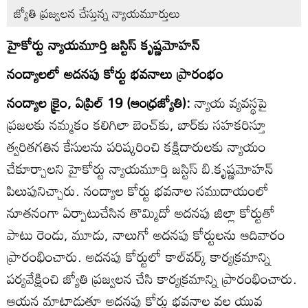
జ్యోతి ప్రజ్వలన చేస్తున్న న్యాయమూర్తులు
హైకోర్టు న్యాయమూర్తి జస్టిస్‌ కృష్ణమోహన్‌
నంద్యాలలో అదనపు కోర్టు భవనాలు ప్రారంభం
నంద్యాల క్రైం, ఏప్రిల్‌ 19 (ఆంధ్రజ్యోతి):
న్యాయ వ్యవస్థపై
ప్రజలకు నమ్మకం కలిగిలా బెంచ్‌కు, బార్‌కు సహకరిస్తూ
త్వరితగతిన కేసులను పరిష్కరించి కక్షిదారులకు న్యాయం
చేకూర్చాలని హైకోర్టు న్యాయమూర్తి జస్టిస్‌ బి.కృష్ణమోహన్‌
పిలుపునిచ్చారు. నంద్యాల కోర్టు భవనాల సముదాయంలో
నూతనంగా ఏర్పాటుచేసిన తొమ్మిదో అదనపు జిల్లా కోర్టుతో
పాటు రెండు, మూడు, నాలుగో అదనపు కోర్టులను ఆదివారం
ప్రారంభించారు. అదనపు కోర్టులో కాల్‌వర్క్‌ కార్యక్రమాన్ని
పర్యవేక్షించి జ్యోతి ప్రజ్వలన చేసి కార్యక్రమాన్ని ప్రారంభించారు.
ఆయన మాట్లాడుతూ అదనపు కోర్టు భవనాల వల్ల యువ