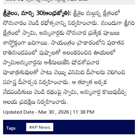
శ్రీశైలం, మార్చి 30(ఆంధ్రజ్యోతి):
శ్రీశైల మల్లన్న క్షేత్రంలో
సోమవారం వెండి రథోత్సవాన్ని నిర్వహించారు. ముందుగా శ్రీగిరి
క్షేత్రంలో స్వామి, అమ్మవార్లకు సోమవార ప్రత్యేక పూజలు
శాస్త్రోక్తంగా జరిగాయి. సాయంత్రం ప్రాకారంలోని పురాతన
రాతిమండపంలో పుష్పాలతో అలంకరించిన ఊయలలో
స్వామిఅమ్మవార్లను ఆశీనులుజేసి షోడశోపచార
పూజాక్రతువులతో పాటు వెయ్యి ఎనిమిది దీపాలను వెలిగించి
సహస్త్ర దీపార్చన నిర్వహించారు. ఆ తర్వాత అర్చక
వేదపండితులు వెండి రథంపై స్వామి, అమ్మవార్ల కొలువుదీర్చి
ఆలయ ప్రదక్షిణ నిర్వహించారు.
Updated Date - Mar 30 , 2026 | 11:38 PM
#AP News
Tags