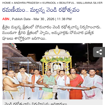
HOME
»
ANDHRA PRADESH
»
KURNOOL
»
BEAUTIFUL.. MALLANNA SILVER 
రమణీయం.. మల్లన్న వెండి రథోత్సవం
ABN
, Publish Date - Mar 30 , 2026 | 11:38 PM
శ్రీశైల మల్లన్న క్షేత్రంలో సోమవారం వెండి రథోత్సవాన్ని నిర్వహించారు.
ముందుగా శ్రీగిరి క్షేత్రంలో స్వామి, అమ్మవార్లకు సోమవార ప్రత్యేక
పూజలు శాస్త్రోక్తంగా జరిగాయి.
వెండి రథోత్సవాన్ని నిర్వహిస్తున్న అధికారులు