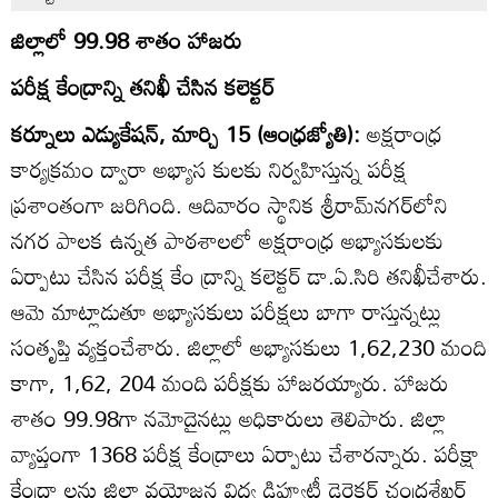
జిల్లాలో 99.98 శాతం హాజరు
పరీక్ష కేంద్రాన్ని తనిఖీ చేసిన కలెక్టర్‌
కర్నూలు ఎడ్యుకేషన్‌, మార్చి 15 (ఆంధ్రజ్యోతి):
అక్షరాంధ్ర
కార్యక్రమం ద్వారా అభ్యాస కులకు నిర్వహిస్తున్న పరీక్ష
ప్రశాంతంగా జరిగింది. ఆదివారం స్థానిక శ్రీరామ్‌నగర్‌లోని
నగర పాలక ఉన్నత పాఠశాలలో అక్షరాంధ్ర అభ్యాసకులకు
ఏర్పాటు చేసిన పరీక్ష కేం ద్రాన్ని కలెక్టర్‌ డా.ఏ.సిరి తనిఖీచేశారు.
ఆమె మాట్లాడుతూ అభ్యాసకులు పరీక్షలు బాగా రాస్తున్నట్లు
సంతృప్తి వ్యక్తంచేశారు. జిల్లాలో అభ్యాసకులు 1,62,230 మంది
కాగా, 1,62, 204 మంది పరీక్షకు హాజరయ్యారు. హాజరు
శాతం 99.98గా నమోదైనట్లు అధికారులు తెలిపారు. జిల్లా
వ్యాప్తంగా 1368 పరీక్ష కేంద్రాలు ఏర్పాటు చేశారన్నారు. పరీక్షా
కేంద్రా లను జిల్లా వయోజన విద్య డిప్యూటీ డైరెక్టర్‌ చంద్రశేఖర్‌