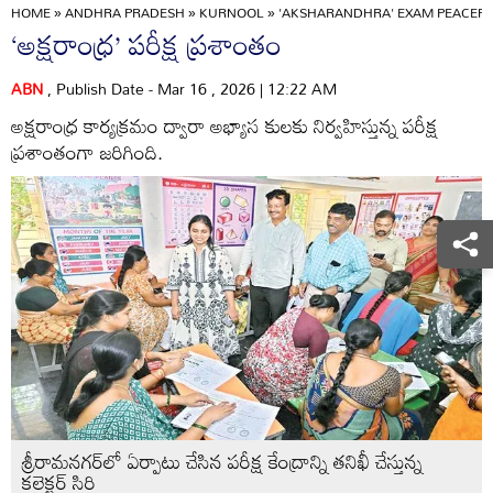
HOME
»
ANDHRA PRADESH
»
KURNOOL
»
'AKSHARANDHRA' EXAM PEACEF
‘అక్షరాంధ్ర’ పరీక్ష ప్రశాంతం
ABN
, Publish Date - Mar 16 , 2026 | 12:22 AM
అక్షరాంధ్ర కార్యక్రమం ద్వారా అభ్యాస కులకు నిర్వహిస్తున్న పరీక్ష
ప్రశాంతంగా జరిగింది.
శ్రీరామనగర్‌లో ఏర్పాటు చేసిన పరీక్ష కేంద్రాన్ని తనిఖీ చేస్తున్న
కలెక్టర్‌ సిరి