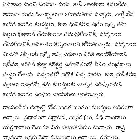
సమాజం నుంచి నిండుగా ఉంది. కానీ పాలకులు కదలలేదు.
అయినా రెండు దశాబ్ద్దాలుగా పోరాడుతూనే ఉన్నారు. వాళ్లే బేడ
బుడగ జంగం కులస్థులు. కుల ధ్రువీకరణ పత్రం ఇచ్చి తమ
పిల్లలు భిక్షాటన చేయకుండా చదువుకోడానికీ, ఉద్యోగాలు
చేసుకోడానికీ అవకాశం కల్పించాలని కోరుతున్నారు. ఉద్యోగాలు
మినహా ఎస్సీలకు ఇచ్చే అన్ని పథకాలు వీరికి అందజేయాలని
ఇటీవల జరిగిన జిల్లా కలెక్టర్ల సమావేశంలో సీఎం చంద్రబాబు
స్పష్టం చేశాడు. ఉన్నంతలో ఇదొక చిన్న ఊరట. కుల ధ్రువీకరణ
పత్రాలు ఇవ్వడమే తమ కులస్థులకు శాశ్వత పరిష్కారమని
బుడగ జంగం సంఘం నాయకులు అంటున్నారు.
రాయలసీమ జిల్లాల్లో ‘బేడ బుడగ జంగం’ కులస్థులు అధికంగా
ఉన్నారు. ప్రధానంగా భిక్షాటన, బుర్రకథలు, వీధి నాటకాలు,
యక్షగానాలు చెబుతూ వీరు పొట్టపోసుకుం టున్నారు. రాష్ట్ర
వ్యాప్తంగా లక్షకు పైగా కుటుంబాలు ఉన్నాయి. కర్నూలు,