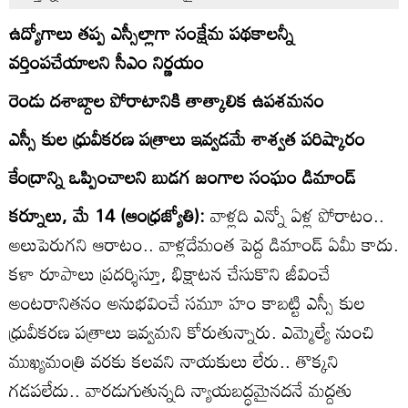
ఉద్యోగాలు తప్ప ఎస్సీల్లాగా సంక్షేమ పథకాలన్నీ
వర్తింపచేయాలని సీఎం నిర్ణయం
రెండు దశాబ్దాల పోరాటానికి తాత్కాలిక ఉపశమనం
ఎస్సీ కుల ధ్రువీకరణ పత్రాలు ఇవ్వడమే శాశ్వత పరిష్కారం
కేంద్రాన్ని ఒప్పించాలని బుడగ జంగాల సంఘం డిమాండ్‌
కర్నూలు, మే 14 (ఆంధ్రజ్యోతి):
వాళ్లది ఎన్నో ఏళ్ల పోరాటం..
అలుపెరుగని ఆరాటం.. వాళ్లదేమంత పెద్ద డిమాండ్‌ ఏమీ కాదు.
కళా రూపాలు ప్రదర్శిస్తూ, భిక్షాటన చేసుకొని జీవించే
అంటరానితనం అనుభవించే సమూ హం కాబట్టి ఎస్సీ కుల
ధ్రువీకరణ పత్రాలు ఇవ్వమని కోరుతున్నారు. ఎమ్మెల్యే నుంచి
ముఖ్యమంత్రి వరకు కలవని నాయకులు లేరు.. తొక్కని
గడపలేదు.. వారడుగుతున్నది న్యాయబద్ధమైనదనే మద్దతు