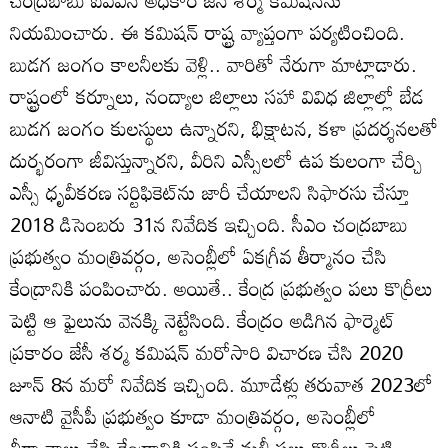
చంద్రబాబు ఐఏఎస్‌ అధికారి జేసీ శర్మ కమిషన్‌ను
నియమించారు. ఈ కమిషన్‌ రాష్ట్ర వ్యాప్తంగా పర్యటించింది.
బుడగ జంగం కాలనీలకు వెళ్లి.. వారితో నేరుగా మాట్లాడారు.
రాష్ట్రంలో కర్నూలు, నంద్యాల జిల్లాలు సహా వివిధ జిల్లాల్లో బేడ
బుడగ జంగం కులస్థులు ఉన్నారని, భిక్షాటన, కళా ప్రదర్శనలతో
దుర్భరంగా జీవిస్తున్నారని, వీరిని ఎస్సీలలో ఉప కులంగా చేర్చి
ఎస్సీ ధృవీకరణ సర్టిఫికెట్‌ను జారీ చేయాలని సిఫారసు చేస్తూ
2018 డిసెంబరు 31న నివేదిక ఇచ్చింది. సీఎం చంద్రబాబు
ప్రభుత్వం మంత్రివర్గం, అసెంబ్లీలో ఏకగ్రీవ తీర్మానం చేసి
కేంద్రానికి పంపించారు. అయితే.. కేంద్ర ప్రభుత్వం పలు కొర్రీలు
పెట్టి ఆ ఫైలును వెనక్కి నెట్టేసింది. కేంద్రం అడిగిన ఫార్మెట్‌
ప్రకారం జేసీ శర్మ కమిషన్‌ మరోసారి విచారణ చేసి 2020
జూన్‌ 8న మరో నివేదిక ఇచ్చింది. మూడేళ్లు తరువాత 2023లో
ఆనాటి వైసీపీ ప్రభుత్వం కూడా మంత్రివర్గం, అసెంబ్లీలో