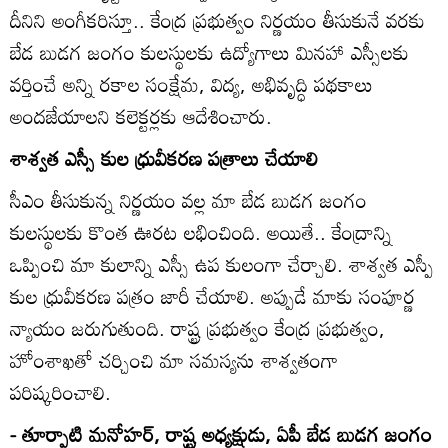
దీనిని అంగీకరిస్తూ.. కేంద్ర ప్రభుత్వం నిర్ణయం తీసుకునే వరకు
బేడ బుడగ జంగం కులస్థులకు ఉద్యోగాలు మినహా ఎస్సీలకు
వర్తించే అన్ని రకాల సంక్షేమ, విద్య, అభివృద్ధి పథకాలు
అందజేయాలని కలెక్టర్లకు ఆదేశించారు.
శాశ్వత ఎస్సీ కుల ధ్రువీకరణ పత్రాలు చేయాలి
సీఎం తీసుకున్న నిర్ణయం వల్ల మా బేడ బుడగ జంగం
కులస్థులకు కొంత ఊరట లభించింది. అయితే.. కేంద్రాన్ని
ఒప్పించి మా కులాన్ని ఎస్సీ ఉప కులంగా చేర్చాలి. శాశ్వత ఎస్పీ
కుల ధ్రువీకరణ పత్రం జారీ చేయాలి. అప్పుడే మాకు సంపూర్ణ
న్యాయం జరుగుతుంది. రాష్ట్ర ప్రభుత్వం కేంద్ర ప్రభుత్వం,
హోంశాఖతో చర్చించి మా సమస్యను శాశ్వతంగా
పరిష్కరించాలి.
- తూర్పాటి మనోహర్‌, రాష్ట్ర అధ్యక్షుడు, ఏపీ బేడ బుడగ జంగం