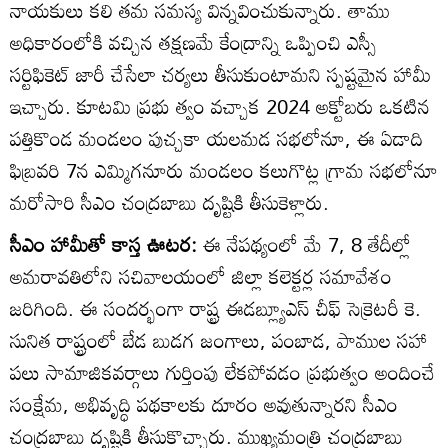
నాయకులు కలి తమ సమస్య విన్నవించుకున్నారు. తాము
అధికారంలోకి వచ్చిన తక్షణమే కేంద్రాన్ని ఒప్పించి ఎస్సీ
సర్టిఫికెట్‌ జారీ చేసేలా చర్యలు తీసుకుంటామని స్పష్టమైన హామీ
ఇచ్చారు. కూటమి ప్రభు త్వం వచ్చాక 2024 అక్టోబరు ఒకటిన
పత్తికొండ మండలం పుచ్చకా యలమడ సభలోనూ, ఈ ఏడాది
ఫిబ్రవరి 7న ఎమ్మిగనూరు మండలం కలుగొట్ల గ్రామ సభలోనూ
మరోసారి సీఎం చంద్రబాబు దృష్టికి తీసుకెళ్లారు.
సీఎం హామీతో కాస్త ఊటర:
ఈ నేపథ్యంలో మే 7, 8 తేదీల్లో
అమరావతిలోని సచివాలయంలో జిల్లా కలెక్టర్ల సమావేశం
జరిగింది. ఈ సందర్భంగా రాష్ట్ర ఈడబ్ల్యూఎస్‌ చీఫ్‌ సెక్రెటరీ కె.
సునిత రాష్ట్రంలో బేడ బుడగ జంగాలు, పంబాడ, పాముల సహా
పలు సామాజికవర్గాలు గుర్తింపు లేకపోవడం ప్రభుత్వం అందించే
సంక్షేమ, అభివృద్ధి పథకాలకు దూరం అవుతున్నారని సీఎం
చంద్రబాబు దృష్టికి తీసుకొచ్చారు. ముఖ్యమంత్రి చంద్రబాబు