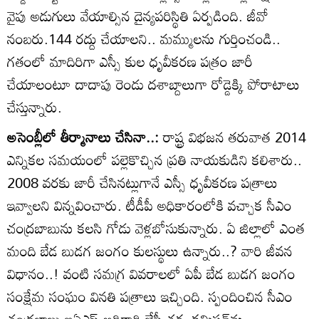
వైపు అడుగులు వేయాల్సిన దైన్యపరిస్థితి ఏర్పడింది. జీవో
నంబరు.144 రద్దు చేయాలని.. మమ్ములను గుర్తించండి..
గతంలో మాదిరిగా ఎస్సీ కుల ధృవీకరణ పత్రం జారీ
చేయాలంటూ దాదాపు రెండు దశాబ్దాలుగా రోడ్డెక్కి పోరాటాలు
చేస్తున్నారు.
అసెంబ్లీలో తీర్మానాలు చేసినా..:
రాష్ట్ర విభజన తరువాత 2014
ఎన్నికల సమయంలో పల్లెకొచ్చిన ప్రతి నాయకుడిని కలిశారు..
2008 వరకు జారీ చేసినట్లుగానే ఎస్సీ ధృవీకరణ పత్రాలు
ఇవ్వాలని విన్నవించారు. టీడీపీ అధికారంలోకి వచ్చాక సీఎం
చంద్రబాబును కలసి గోడు వెళ్లబోసుకున్నారు. ఏ జిల్లాలో ఎంత
మంది బేడ బుడగ జంగం కులస్థులు ఉన్నారు..? వారి జీవన
విధానం..! వంటి సమగ్ర వివరాలలో ఏపీ బేడ బుడగ జంగం
సంక్షేమ సంఘం వినతి పత్రాలు ఇచ్చింది. స్పందించిన సీఎం