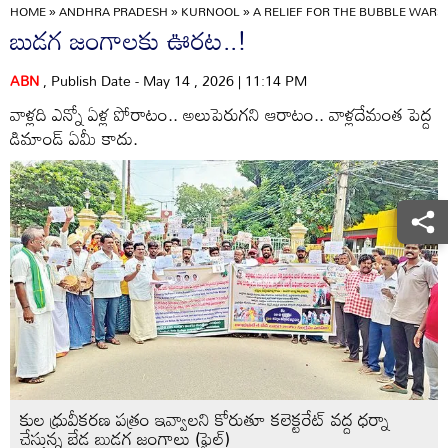
HOME
»
ANDHRA PRADESH
»
KURNOOL
»
A RELIEF FOR THE BUBBLE WARS.
బుడగ జంగాలకు ఊరట..!
ABN
, Publish Date - May 14 , 2026 | 11:14 PM
వాళ్లది ఎన్నో ఏళ్ల పోరాటం.. అలుపెరుగని ఆరాటం.. వాళ్లదేమంత పెద్ద
డిమాండ్‌ ఏమీ కాదు.
కుల ధ్రువీకరణ పత్రం ఇవ్వాలని కోరుతూ కలెక్టరేట్‌ వద్ద ధర్నా
చేస్తున్న బేడ బుడగ జంగాలు (ఫైల్‌)