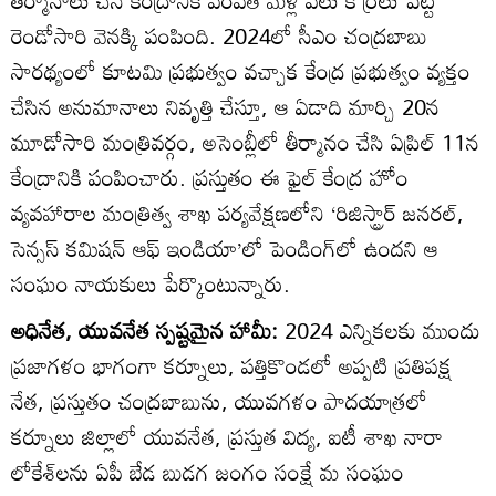
తీర్మానాలు చేసి కేంద్రానికి పంపితే మళ్లీ పలు కొర్రీలు పెట్టి
రెండోసారి వెనక్కి పంపింది. 2024లో సీఎం చంద్రబాబు
సారథ్యంలో కూటమి ప్రభుత్వం వచ్చాక కేంద్ర ప్రభుత్వం వ్యక్తం
చేసిన అనుమానాలు నివృత్తి చేస్తూ, ఆ ఏడాది మార్చి 20న
మూడోసారి మంత్రివర్గం, అసెంబ్లీలో తీర్మానం చేసి ఏప్రిల్‌ 11న
కేంద్రానికి పంపించారు. ప్రస్తుతం ఈ ఫైల్‌ కేంద్ర హోం
వ్యవహారాల మంత్రిత్వ శాఖ పర్యవేక్షణలోని ‘రిజిస్ట్రార్‌ జనరల్‌,
సెన్సస్‌ కమిషన్‌ ఆఫ్‌ ఇండియా’లో పెండింగ్‌లో ఉందని ఆ
సంఘం నాయకులు పేర్కొంటున్నారు.
అధినేత, యువనేత స్పష్టమైన హామీ:
2024 ఎన్నికలకు ముందు
ప్రజాగళం భాగంగా కర్నూలు, పత్తికొండలో అప్పటి ప్రతిపక్ష
నేత, ప్రస్తుతం చంద్రబాబును, యువగళం పాదయాత్రలో
కర్నూలు జిల్లాలో యువనేత, ప్రస్తుత విద్య, ఐటీ శాఖ నారా
లోకేశ్‌లను ఏపీ బేడ బుడగ జంగం సంక్షే మ సంఘం