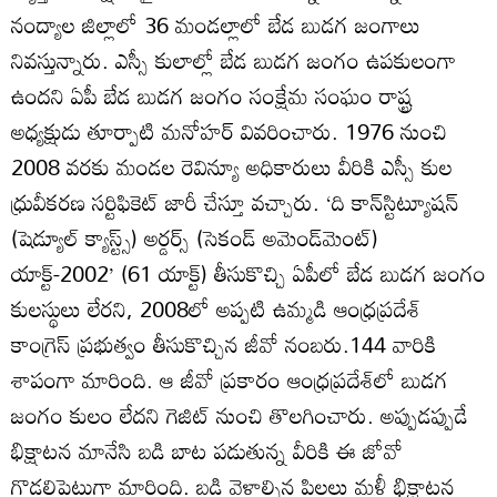
నంద్యాల జిల్లాలో 36 మండల్లాలో బేడ బుడగ జంగాలు
నివస్తున్నారు. ఎస్సీ కులాల్లో బేడ బుడగ జంగం ఉపకులంగా
ఉందని ఏపీ బేడ బుడగ జంగం సంక్షేమ సంఘం రాష్ట్ర
అధ్యక్షుడు తూర్పాటి మనోహర్‌ వివరించారు. 1976 నుంచి
2008 వరకు మండల రెవిన్యూ అధికారులు వీరికి ఎస్సీ కుల
ధ్రువీకరణ సర్టిఫికెట్‌ జారీ చేస్తూ వచ్చారు. ‘ది కాన్‌స్టిట్యూషన్‌
(షెడ్యూల్‌ క్యాస్ట్స్‌) అర్డర్స్‌ (సెకండ్‌ అమెండ్‌మెంట్‌)
యాక్ట్‌-2002’ (61 యాక్ట్‌) తీసుకొచ్చి ఏపీలో బేడ బుడగ జంగం
కులస్థులు లేరని, 2008లో అప్పటి ఉమ్మడి ఆంధ్రప్రదేశ్‌
కాంగ్రెస్‌ ప్రభుత్వం తీసుకొచ్చిన జీవో నంబరు.144 వారికి
శాపంగా మారింది. ఆ జీవో ప్రకారం ఆంధ్రప్రదేశ్‌లో బుడగ
జంగం కులం లేదని గెజిట్‌ నుంచి తొలగించారు. అప్పుడప్పుడే
భిక్షాటన మానేసి బడి బాట పడుతున్న వీరికి ఈ జోవో
గొడ్డలిపెట్టుగా మారింది. బడి వెళ్లాల్సిన పిల్లలు మళ్లీ భిక్షాటన