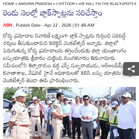
HOME
»
ANDHRA PRADESH
»
CHITTOOR
»
WE WILL FIX THE BLACKSPOTS I
రెండు నెలల్లో బ్లాక్‌స్పాట్లను సరిచేస్తాం
ABN
, Publish Date - Apr 22 , 2026 | 01:48 AM
రోడ్డు ప్రమాదాల నివారణే లక్ష్యంగా బ్లాక్‌ స్పాట్లను గుర్తించి సరిదిద్దే
చర్యలు తీసుకుంటామని కలెక్టర్‌ వెంకటేశ్వర్‌ అన్నారు. జిల్లాలో
పెరుగుతున్న రోడ్డు ప్రమాదాలను తగ్గించేందుకు జిల్లా యంత్రాంగం
బస్సుయాత్రకు శ్రీకారం చుట్టింది.మంగళవారం తిరుచానూరు
సమీపంలోని శిల్పారామం వద్ద ఎస్పీ సుబ్బరాయుడు, ఆర్‌అండ్‌బీ,
రవాణాశాఖ, నేషనల్‌ హైవే అధికారులతో కలిసి బస్సు యాత్రను కలెక్టర్‌
వెంకటేశ్వర్‌ జెండా ఊపి ప్రారంభించారు.