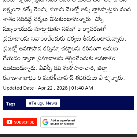
లక్ష్యంగా వచ్చే రెండు, మూడు నెలల్లో అన్ని బ్లాక్‌స్పాట్లను వంద
శాతం సరిదిద్దే చర్యలు తీసుకుంటామన్నారు. ఎస్పీ
సుబ్బరాయుడు మాట్లాడుతూ సమగ్ర కార్యాచరణతో
ప్రమాదాలను నివారించేందుకు చర్యలు తీసుకుంటామన్నారు.
ప్రజల్లో అవగాహన కల్పిస్తూ చట్టాలను కఠినంగా అమలు
చేయడం ద్వారా ప్రమాదాలను తగ్గించేందుకు అవకాశం
ఉంటుందన్నారు. ఏఎస్పీ రవి మనోహరాచారి, జిల్లా
రవాణాశాఖాధికారి మురళీమోహన్‌ తదితరులు పాల్గొన్నారు.
Updated Date - Apr 22 , 2026 | 01:48 AM
#Telugu News
Tags
SUBSCRIBE