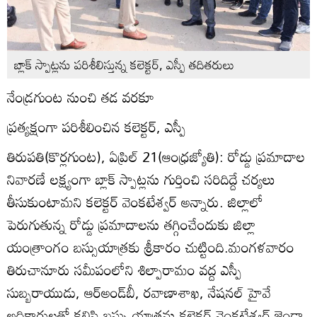
బ్లాక్‌ స్పాట్లను పరిశీలిస్తున్న కలెక్టర్‌, ఎస్పీ తదితరులు
నేండ్రగుంట నుంచి తడ వరకూ
ప్రత్యక్షంగా పరిశీలించిన కలెక్టర్‌, ఎస్పీ
తిరుపతి(కొర్లగుంట), ఏప్రిల్‌ 21(ఆంధ్రజ్యోతి): రోడ్డు ప్రమాదాల
నివారణే లక్ష్యంగా బ్లాక్‌ స్పాట్లను గుర్తించి సరిదిద్దే చర్యలు
తీసుకుంటామని కలెక్టర్‌ వెంకటేశ్వర్‌ అన్నారు. జిల్లాలో
పెరుగుతున్న రోడ్డు ప్రమాదాలను తగ్గించేందుకు జిల్లా
యంత్రాంగం బస్సుయాత్రకు శ్రీకారం చుట్టింది.మంగళవారం
తిరుచానూరు సమీపంలోని శిల్పారామం వద్ద ఎస్పీ
సుబ్బరాయుడు, ఆర్‌అండ్‌బీ, రవాణాశాఖ, నేషనల్‌ హైవే
అధికారులతో కలిసి బస్సు యాత్రను కలెక్టర్‌ వెంకటేశ్వర్‌ జెండా