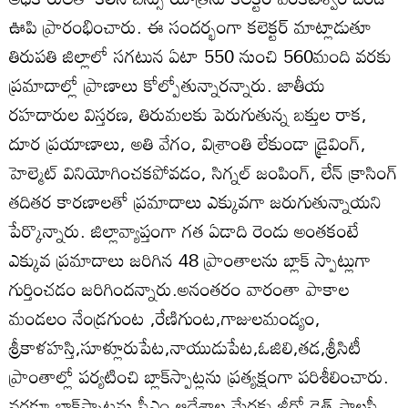
ఊపి ప్రారంభించారు. ఈ సందర్భంగా కలెక్టర్‌ మాట్లాడుతూ
తిరుపతి జిల్లాలో సగటున ఏటా 550 నుంచి 560మంది వరకు
ప్రమాదాల్లో ప్రాణాలు కోల్పోతున్నారన్నారు. జాతీయ
రహదారుల విస్తరణ, తిరుమలకు పెరుగుతున్న బక్తుల రాక,
దూర ప్రయాణాలు, అతి వేగం, విశ్రాంతి లేకుండా డ్రైవింగ్‌,
హెల్మెట్‌ వినియోగించకపోవడం, సిగ్నల్‌ జంపింగ్‌, లేన్‌ క్రాసింగ్‌
తదితర కారణాలతో ప్రమాదాలు ఎక్కువగా జరుగుతున్నాయని
పేర్కొన్నారు. జిల్లావ్యాప్తంగా గత ఏడాది రెండు అంతకంటే
ఎక్కువ ప్రమాదాలు జరిగిన 48 ప్రాంతాలను బ్లాక్‌ స్పాట్లుగా
గుర్తించడం జరిగిందన్నారు.అనంతరం వారంతా పాకాల
మండలం నేండ్రగుంట ,రేణిగుంట,గాజులమండ్యం,
శ్రీకాళహస్తి,సూళ్లూరుపేట,నాయుడుపేట,ఓజిలి,తడ,శ్రీసిటీ
ప్రాంతాల్లో పర్యటించి బ్లాక్‌స్పాట్లను ప్రత్యక్షంగా పరిశీలించారు.
వరకూ బ్లాక్‌స్పాట్లను సీఎం ఆదేశాల మేరకు జీరో డెత్‌ పాలసీ