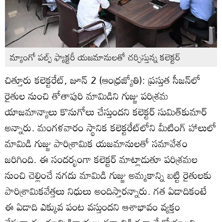
మ్యాంగో పల్ప్‌ ఫ్యాక్టరీ యజమానులతో చర్చిస్తున్న కలెక్టర్‌
చిత్తూరు కలెక్టరేట్‌, జూన్‌ 2 (ఆంధ్రజ్యోతి): ప్రస్తుత సీజన్‌లో
రైతుల నుంచి తోతాపురి మామిడిని గుజ్జు పరిశ్రమ
యాజమాన్యాలు కొనుగోలు చేస్తుందని కలెక్టర్‌ సుమిత్‌కుమార్‌
అన్నారు. మంగళవారం స్థానిక కలెక్టరేట్‌లోని మీటింగ్‌ హాలులో
మామిడి గుజ్జు పారిశ్రామిక యజమానులతో సమావేశం
జరిగింది. ఈ సందర్భంగా కలెక్టర్‌ మాట్లాడుతూ పరిశ్రమల
నుంచి చెల్లించే నగదు మామిడి గుజ్జు అమ్మకాన్ని బట్టి రైతులకు
పారిశ్రామికవేత్తలు నిధులు అందిస్తారన్నారు. గత ఏడాదికంటే
ఈ ఏడాది ఎక్కువ పంట వస్తుందని ఆశాభావం వ్యక్తం