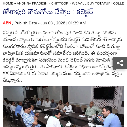
HOME
»
ANDHRA PRADESH
»
CHITTOOR
»
WE WILL BUY TOTAPURI: COLLE
తోతాపురి కొనుగోలు చేస్తాం : కలెక్టర్‌
ABN
, Publish Date - Jun 03 , 2026 | 01:39 AM
ప్రస్తుత సీజన్‌లో రైతుల నుంచి తోతాపురి మామిడిని గుజ్జు పరిశ్రమ
యాజమాన్యాలు కొనుగోలు చేస్తుందని కలెక్టర్‌ సుమిత్‌కుమార్‌ అన్నారు.
మంగళవారం స్థానిక కలెక్టరేట్‌లోని మీటింగ్‌ హాలులో మామిడి గుజ్జు
పారిశ్రామిక యజమానులతో సమావేశం జరిగింది. ఈ సందర్భంగా
కలెక్టర్‌ మాట్లాడుతూ పరిశ్రమల నుంచి చెల్లించే నగదు మామిడి గుజ్జు
అమ్మకాన్ని బట్టి రైతులకు పారిశ్రామికవేత్తలు నిధులు అందిస్తారన్నారు.
గత ఏడాదికంటే ఈ ఏడాది ఎక్కువ పంట వస్తుందని ఆశాభావం వ్యక్తం
చేస్తున్నారు.