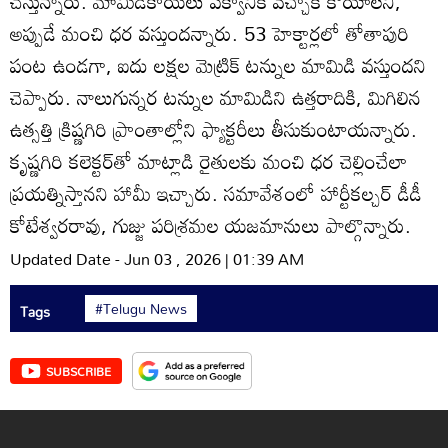
చేస్తున్నారు. మామిడికాయలు పక్వానికి వచ్చాకే కోయాలని,
అప్పుడే మంచి ధర వస్తుందన్నారు. 53 హెక్టార్లలో తోతాపురి
పంట ఉండగా, ఐదు లక్షల మెట్రిక్‌ టన్నుల మామిడి వస్తుందని
చెప్పారు. నాలుగున్నర టన్నుల మామిడిని ఉత్తరాదికి, మిగిలిన
ఉత్సత్తి క్రిష్ణగిరి ప్రాంతాల్లోని ఫ్యాక్టరీలు తీసుకుంటాయన్నారు.
కృష్ణగిరి కలెక్టర్‌తో మాట్లాడి రైతులకు మంచి ధర చెల్లించేలా
ప్రయత్నిస్తానని హామీ ఇచ్చారు. సమావేశంలో హార్టీకల్చర్‌ డీడీ
కోటేశ్వరరావు, గుజ్జు పరిశ్రమల యజమానులు పాల్గొన్నారు.
Updated Date - Jun 03 , 2026 | 01:39 AM
#Telugu News
Tags
SUBSCRIBE