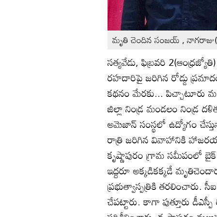
మృతి చెందిన సంజయ్‌ , నాగరాజు(ఫ
సత్యవేడు, ఫిబ్రవరి 2(ఆంధ్రజ్య
రహదారిపై జరిగిన రోడ్డు ప్రమా
కథనం మేరకు... పిచ్చాటూరు మం
జిల్లా నిండ్ర మండలం నిండ్ర దళ
అమెజాన్‌ సంస్థలో ఉద్యోగం చేస
రాత్రి జరిగిన వివాహానికి హా
కృష్ణాపురం గ్రామ సమీపంలో బైక్‌ 
ఇద్దరూ అక్కడికక్కడే మృతిచెందార
ప్రభుత్వాస్పత్రికి తరలించారు. స
చేపట్టారు. కాగా పుత్తూరు డీఎస