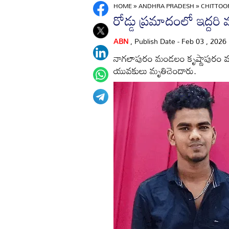
HOME
»
ANDHRA PRADESH
»
CHITTO
రోడ్డు ప్రమాదంలో ఇద్దరి
ABN
, Publish Date - Feb 03 , 2026
నాగలాపురం మండలం కృష్ణాపురం వద్
యువకులు మృతిచెందారు.