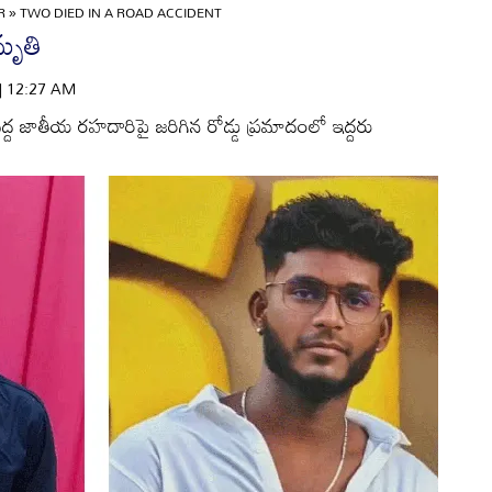
OR
»
TWO DIED IN A ROAD ACCIDENT
 మృతి
 | 12:27 AM
ద జాతీయ రహదారిపై జరిగిన రోడ్డు ప్రమాదంలో ఇద్దరు