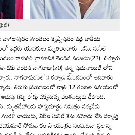
ైల్‌)
ోతి): నాగలాపురం మండలం కృష్ణాపురం వద్ద జాతీయ
దంలో ఇద్దరు యువకులు మృతిచెందారు. ఎస్‌ఐ సునీల్‌
డలం రామగిరి గ్రామానికి చెందిన సంజయ్‌(23), చిత్తూరు
ితవాడకు చెందిన నాగరాజు(20) చెన్నై పుదువాయిల్‌ లోని
్తున్నారు. నాగలాపురంలోని కల్యాణ మండపంలో ఆదివారం
జరయ్యారు. తిరుగు ప్రయాణంలో రాత్రి 12 గంటల సమయంలో
అదుపు తప్పి రోడ్డు పక్కనున్న చింతచెట్టుకు ఢీకొంది.
ు. మృతదేహాలను పోస్టుమార్టం నిమిత్తం సత్యవేడు
ీఐ మురళీ నాయుడు, ఎస్‌ఐ సునీల్‌ కేసు నమోదు చేసి దర్యాప్తు
్పీ రవికుమార్‌ సోమవారం సాయంత్రం సంఘటనా స్థలాన్ని