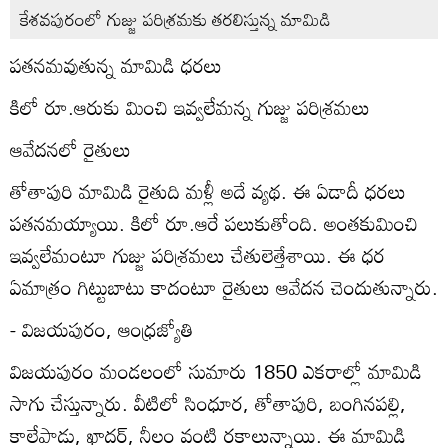
కేశవపురంలో గుజ్జు పరిశ్రమకు తరలిస్తున్న మామిడి
పతనమవుతున్న మామిడి ధరలు
కిలో రూ.ఆరుకు మించి ఇవ్వలేమన్న గుజ్జు పరిశ్రమలు
ఆవేదనలో రైతులు
తోతాపురి మామిడి రైతుది మళ్లీ అదే వ్యథ. ఈ ఏడాదీ ధరలు
పతనమయ్యాయి. కిలో రూ.ఆరే పలుకుతోంది. అంతకుమించి
ఇవ్వలేమంటూ గుజ్జు పరిశ్రమలు చేతులెత్తేశాయి. ఈ ధర
ఏమాత్రం గిట్టుబాటు కాదంటూ రైతులు ఆవేదన చెందుతున్నారు.
- విజయపురం, ఆంధ్రజ్యోతి
విజయపురం మండలంలో సుమారు 1850 ఎకరాల్లో మామిడి
సాగు చేస్తున్నారు. వీటిలో సింధూర, తోతాపురి, బంగినపల్లి,
కాలేపాడు, ఖాదర్‌, నీలం వంటి రకాలున్నాయి. ఈ మామిడి