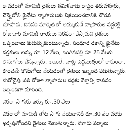
కావడంతో మామిడి రైతులు తమిళనాడు రాష్ట్రం తిరువళ్లూరు,
చెన్నైలోని ప్రైవేటు వ్యాపారులకు విక్రయించడానికి చొరవ
చూపారు. దినసరి మార్కెట్‌లో అమ్ముకునే వ్యాపారుల వద్దకెళ్లి
రోజువారీ మామిడి కాయలు సరఫరా చేస్తామని రైతులు
ఒప్పందాలు కుదుర్చుకుంటున్నారు. సింధూర రకాన్ని ప్రైవేటు
వర్తకులు టన్ను రూ.12 వేలు, బంగినపల్లి రూ.25 వేలకు
కొనుగోలు చేస్తున్నారు. అయితే, వాళ్లు పెద్దమొత్తంలో కాకుండా,
కొంచెమే కొనుగోలు చేయడంతో రైతులు ఇబ్బంది పడుతున్నారు.
మరోవైపు ప్రతి రోజూ వ్యాపారుల వద్దకు వెళ్లాల్సి రావడం
ఇబ్బందిగా మారింది.
ఎకరా సాగుకు ఖర్చు రూ.30 వేలు
ఎకరాలో మామిడి తోట సాగు చేయడానికి రూ.30 వేల వరకు
ఖర్చవుతోందని రైతులు చెబుతున్నారు. మూడు పర్యాలు