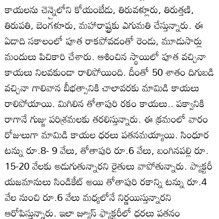
కాయలను చెన్నైలోని కోయంబేడు, తిరువళ్లూరు, తిరుత్తణి,
తిరుపతి, బెంగళూరు, మహారాష్ట్రకు ఎగుమతి చేస్తున్నారు. ఈ
ఏడాది సకాలంలో పూత రాకపోవడంతో రెండు, మూడుసార్లు
మందులు పిచికారి చేశారు. ఆశించిన స్థాయిలో పూత వచ్చినా
కాయలు నిలవకుండా రాలిపోయింది. దీంతో 50 శాతం దిగుబడి
వచ్చినా గాలివాన బీభత్సానికి చాలావరకు మామిడి కాయలు
రాలిపోయాయి. మిగిలిన తోతాపురి రకం కాయలు.. పక్వానికి
రాగానే గుజ్జు పరిశ్రమలకు తరలిస్తున్నారు. ఈ క్రమంలో వారం
రోజులుగా మామిడి కాయల ధరలు పతనమయ్యాయి. సింధూర
టన్ను రూ.8- 9 వేలు, తోతాపురి రూ.6 వేలు, బంగినపల్లి రూ.
15-20 వేలకు అడుగుతున్నారని రైతులు వాపోతున్నారు. ప్యాక్టరీ
యజమానులు సిండికేట్‌ అయి తోతాపురి రకాన్ని టన్ను రూ.4
వేల నుంచి రూ.6 వేలు మధ్యలోనే నిర్ణయిస్తున్నారని
ఆరోపిస్తున్నారు. ఇలా జ్యూస్‌ ఫ్యాక్టరీలో ధరలు పతనం