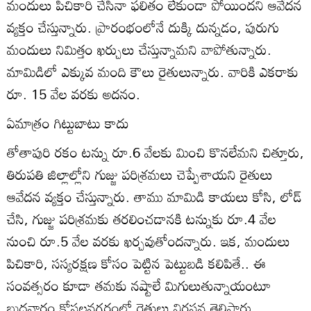
మందులు పిచికారి చేసినా ఫలితం లేకుండా పోయిందని ఆవేదన
వ్యక్తం చేస్తున్నారు. ప్రారంభంలోనే దుక్కి దున్నడం, పురుగు
మందులు నిమిత్తం ఖర్చులు చేస్తున్నామని వాపోతున్నారు.
మామిడిలో ఎక్కువ మంది కౌలు రైతులున్నారు. వారికి ఎకరాకు
రూ. 15 వేల వరకు అదనం.
ఏమాత్రం గిట్టుబాటు కాదు
తోతాపురి రకం టన్ను రూ.6 వేలకు మించి కొనలేమని చిత్తూరు,
తిరుపతి జిల్లాల్లోని గుజ్జు పరిశ్రమలు చెప్పేశాయని రైతులు
ఆవేదన వ్యక్తం చేస్తున్నారు. తాము మామిడి కాయలు కోసి, లోడ్‌
చేసి, గుజ్జు పరిశ్రమకు తరలించడానకి టన్నుకు రూ.4 వేల
నుంచి రూ.5 వేల వరకు ఖర్చవుతోందన్నారు. ఇక, మందులు
పిచికారి, సస్యరక్షణ కోసం పెట్టిన పెట్టుబడి కలిపితే.. ఈ
సంవత్సరం కూడా తమకు నష్టాలే మిగులుతున్నాయంటూ
బుధవారం కోసలనగరంలో రైతులు నిరసన తెలిపారు.