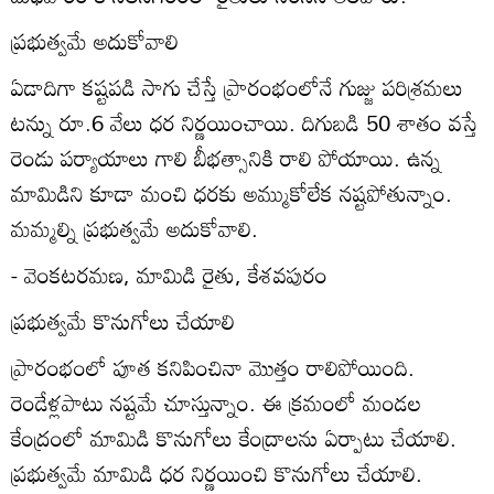
ప్రభుత్వమే అదుకోవాలి
ఏడాదిగా కష్టపడి సాగు చేస్తే ప్రారంభంలోనే గుజ్జు పరిశ్రమలు
టన్ను రూ.6 వేలు ధర నిర్ణయించాయి. దిగుబడి 50 శాతం వస్తే
రెండు పర్యాయాలు గాలి బీభత్సానికి రాలి పోయాయి. ఉన్న
మామిడిని కూడా మంచి ధరకు అమ్ముకోలేక నష్టపోతున్నాం.
మమ్మల్ని ప్రభుత్వమే అదుకోవాలి.
- వెంకటరమణ, మామిడి రైతు, కేశవపురం
ప్రభుత్వమే కొనుగోలు చేయాలి
ప్రారంభంలో పూత కనిపించినా మొత్తం రాలిపోయింది.
రెండేళ్లపాటు నష్టమే చూస్తున్నాం. ఈ క్రమంలో మండల
కేంద్రంలో మామిడి కొనుగోలు కేంద్రాలను ఏర్పాటు చేయాలి.
ప్రభుత్వమే మామిడి ధర నిర్ణయించి కొనుగోలు చేయాలి.