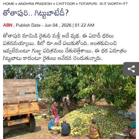
HOME
»
ANDHRA PRADESH
»
CHITTOOR
»
TOTAPURI.. IS IT WORTH IT?
తోతాపురి.. గిట్టుబాటేదీ?
ABN
, Publish Date - Jun 04 , 2026 | 01:22 AM
తోతాపురి మామిడి రైతుది మళ్లీ అదే వ్యథ. ఈ ఏడాదీ ధరలు
పతనమయ్యాయి. కిలో రూ.ఆరే పలుకుతోంది. అంతకుమించి
ఇవ్వలేమంటూ గుజ్జు పరిశ్రమలు చేతులెత్తేశాయి. ఈ ధర ఏమాత్రం
గిట్టుబాటు కాదంటూ రైతులు ఆవేదన చెందుతున్నారు.